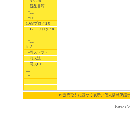
┣その他
┣新品書籍
┣__
┗amiibo
1983ブログ2.0
┗1983ブログ2.0
__
┗__
同人
┣同人ソフト
┣同人誌
┗同人CD
__
┗__
__
┗__
特定商取引に基づく表示／個人情報保護
Reserve V