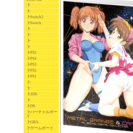
┣
┣
┣Switch2
┣Switch
┣
┣
┣
┣
┣PS5
┣PS4
┣PS3
┣PS2
┣PS1
┣
┣
┣3DS
┣
┣DS
┣バーチャルボー
イ
┣GBA
┣ゲームボーイ