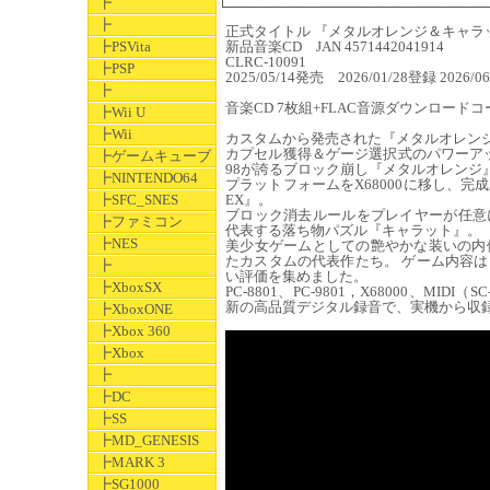
┣
┣
正式タイトル 『メタルオレンジ＆キャラット PC 
┣PSVita
新品音楽CD JAN 4571442041914
CLRC-10091
┣PSP
2025/05/14発売 2026/01/28登録 2026
┣
音楽CD 7枚組+FLAC音源ダウンロードコー
┣Wii U
┣Wii
カスタムから発売された『メタルオレン
カプセル獲得＆ゲージ選択式のパワーアップ
┣ゲームキューブ
98が誇るブロック崩し『メタルオレンジ
┣NINTENDO64
プラットフォームをX68000に移し、
┣SFC_SNES
EX』。
ブロック消去ルールをプレイヤーが任意に切
┣ファミコン
代表する落ち物パズル『キャラット』。
┣NES
美少女ゲームとしての艶やかな装いの内
たカスタムの代表作たち。 ゲーム内容
┣
い評価を集めました。
┣XboxSX
PC-8801、PC-9801，X68000、M
新の高品質デジタル録音で、実機から収録
┣XboxONE
┣Xbox 360
┣Xbox
┣
┣DC
┣SS
┣MD_GENESIS
┣MARK 3
┣SG1000