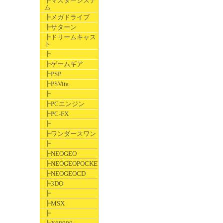
┣マスターシステ
ム
┣メガドライブ
┣サターン
┣ドリームキャス
ト
┣
┣ゲームギア
┣PSP
┣PSVita
┣
┣PCエンジン
┣PC-FX
┣
┣ワンダースワン
┣
┣NEOGEO
┣NEOGEOPOCKET
┣NEOGEOCD
┣3DO
┣
┣MSX
┣