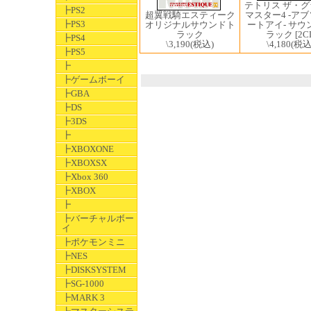
テトリス ザ・
┣PS2
超翼戦騎エスティーク
マスター4 -ア
┣PS3
オリジナルサウンドト
ートアイ- サウ
ラック
ラック [2C
┣PS4
\3,190
(税込)
\4,180
(税込
┣PS5
┣
┣ゲームボーイ
┣GBA
┣DS
┣3DS
┣
┣XBOXONE
┣XBOXSX
┣Xbox 360
┣XBOX
┣
┣バーチャルボー
イ
┣ポケモンミニ
┣NES
┣DISKSYSTEM
┣SG-1000
┣MARK 3