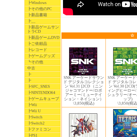
┣Windows
┣その他のPC
┣新品書籍
┣__
┣新品ゲームサン
トラCD
☆
┣新品ゲームDVD
┣ご依頼品
┣レコード
┣ゲームグッズ
┗その他
中古
┣
SNK アーケードサウン
SNK アーケー
┣
ド デジタルコレクショ
ド デジタルコ
ン Vol.31 [2CD （ニン
ン Vol.30 [2C
┣SFC_SNES
ジャコマンドー/ロボ
ィングヒーロー
┣NINTENDO64
アーミー/ミューテイ
シュラリー/オ
┣ゲームキューブ
ション・ネイション）
ップ)
\3,850
(税込)
\3,850
(税込
┣Wii
┣Wii U
┣Switch
┣Switch2
┣ファミコン
┣PS1