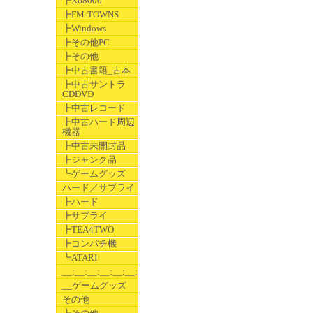
┣X68000
┣FM-TOWNS
┣Windows
┣その他PC
┣その他
┣中古書籍_古本
┣中古サントラ
CDDVD
┣中古レコード
┣中古ハード周辺
機器
┣中古未開封品
┣ジャンク品
┗ゲームグッズ
ハード／サプライ
┣ハード
┣サプライ
┣TEA4TWO
┣コンパチ機
┗ATARI
__:__:__:__:__:__:__
__ゲームグッズ
その他