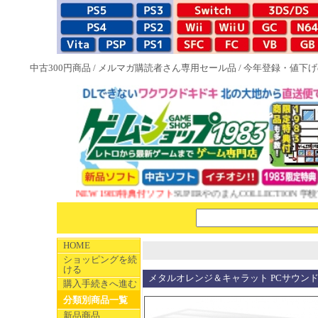
中古300円商品
/
メルマガ購読者さん専用セール品
/
今年登録・値下げ
NEW 1983特典付ソフト
SUPERやのまんCOLLECTION 学校
HOME
ショッピングを続
ける
メタルオレンジ＆キャラット PCサウンドデ
購入手続きへ進む
分類別商品一覧
新品商品