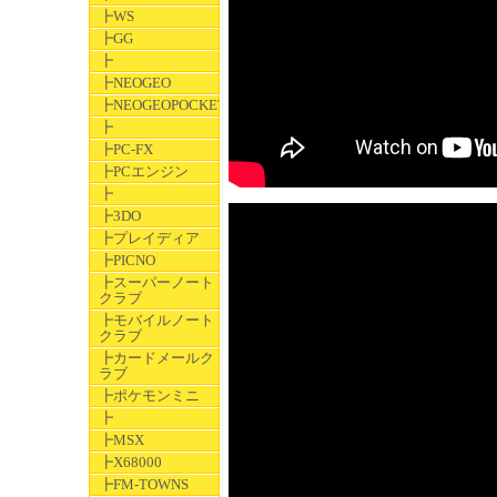
┣WS
┣GG
┣
┣NEOGEO
┣NEOGEOPOCKET
┣
┣PC-FX
┣PCエンジン
┣
┣3DO
┣プレイディア
┣PICNO
┣スーパーノート
クラブ
┣モバイルノート
クラブ
┣カードメールク
ラブ
┣ポケモンミニ
┣
┣MSX
┣X68000
┣FM-TOWNS