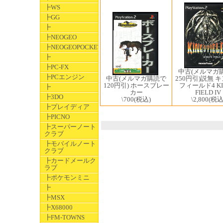
┣WS
┣GG
┣
┣NEOGEO
┣NEOGEOPOCKET
┣
┣PC-FX
中古(メルマガ
┣PCエンジン
250円引)説無 
中古(メルマガ購読で
フィールド4 KI
120円引) ホースブレー
┣
FIELD IV
カー
┣3DO
\2,800
(税込
\700
(税込)
┣プレイディア
┣PICNO
┣スーパーノート
クラブ
┣モバイルノート
クラブ
┣カードメールク
ラブ
┣ポケモンミニ
┣
┣MSX
┣X68000
┣FM-TOWNS