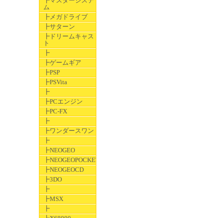
┣マスターシステ
ム
┣メガドライブ
┣サターン
┣ドリームキャス
ト
┣
┣ゲームギア
┣PSP
┣PSVita
┣
┣PCエンジン
┣PC-FX
┣
┣ワンダースワン
┣
┣NEOGEO
┣NEOGEOPOCKET
┣NEOGEOCD
┣3DO
┣
┣MSX
┣