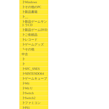
┣Windows
┣その他のPC
┣新品書籍
┣__
┣新品ゲームサン
トラCD
┣新品ゲームDVD
┣ご依頼品
┣レコード
┣ゲームグッズ
┗その他
中古
┣
┣
┣SFC_SNES
┣NINTENDO64
┣ゲームキューブ
┣Wii
┣Wii U
┣Switch
┣Switch2
┣ファミコン
┣PS1