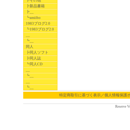
┣その他
┣新品書籍
┣__
┗amiibo
1983ブログ2.0
┗1983ブログ2.0
__
┗__
同人
┣同人ソフト
┣同人誌
┗同人CD
__
┗__
__
┗__
特定商取引に基づく表示／個人情報保護
Reserve V