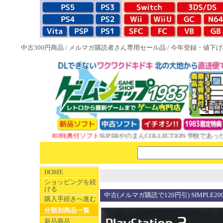
中古300円商品
/
メルマガ購読者さん専用セール品
/
今年登録・値下げ
NEW 1983特典付ソフト
SUPERやのまんCOLLECTION 学校であった
HOME
ショッピングを続
ける
中古(メルマガ購読で120円引) SIMPLE20
購入手続きへ進む
分類別商品一覧
新品商品