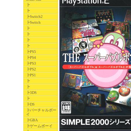
┣
┣
┣Switch2
┣Switch
┣
┣
┣
┣
┣PS5
┣PS4
┣PS3
┣PS2
┣PS1
┣
┣
┣3DS
┣
┣DS
┣バーチャルボー
イ
┣GBA
┣ゲームボーイ