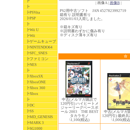
┣
| 画像A |
画像B
|
┣
PS2用中古ソフト JAN 4527823992719
┣PSVita
箱有り 説明書有り
┣PSP
2026/01/03入荷しました。
┣
※箱キズ有り
┣Wii U
※説明書わずかに傷み有り
※ディスク薄キズ有り
┣Wii
┣ゲームキューブ
┣NINTENDO64
┣SFC_SNES
☆
┣ファミコン
┣NES
┣
┣XboxSX
┣XboxONE
┣Xbox 360
┣Xbox
中古(メルマガ購読で
┣
120円引) ハイヒートメ
┣DC
ジャーリーグベースボ
┣SS
ール 2003 THE BEST
中古(メルマガ
タカラモノ
120円引) 最終
┣MD_GENESIS
\1,100
(税込)
\1,000
(税込
┣MARK 3
┣SG1000