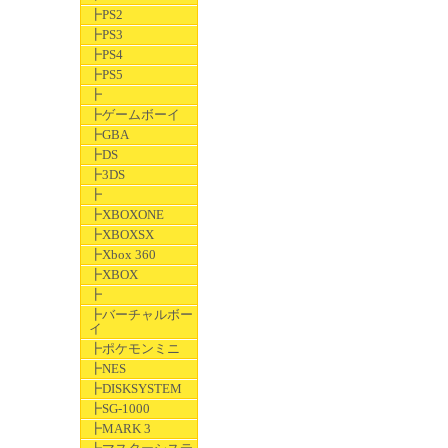
┣PS2
┣PS3
┣PS4
┣PS5
┣
┣ゲームボーイ
┣GBA
┣DS
┣3DS
┣
┣XBOXONE
┣XBOXSX
┣Xbox 360
┣XBOX
┣
┣バーチャルボー
イ
┣ポケモンミニ
┣NES
┣DISKSYSTEM
┣SG-1000
┣MARK 3