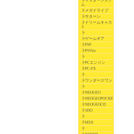
┣マスターシステ
ム
┣メガドライブ
┣サターン
┣ドリームキャス
ト
┣
┣ゲームギア
┣PSP
┣PSVita
┣
┣PCエンジン
┣PC-FX
┣
┣ワンダースワン
┣
┣NEOGEO
┣NEOGEOPOCKET
┣NEOGEOCD
┣3DO
┣
┣MSX
┣