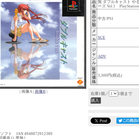
品
無 ダブルキャスト や
名
ーズ Vol.1 PlayStation 
商
品
中古/PS1
分
類
メ
ー
SCE
カ
ー
ジ
ャ
ADV
ン
ル
販
売
3,300円(税込)
価
格
| 画像A |
画像B
|
在庫1個／
1個まで
フト JAN 4948872912389
明書有り 帯無し