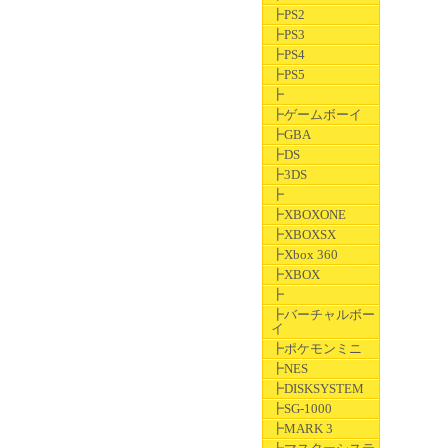
┣PS2
┣PS3
┣PS4
┣PS5
┣
┣ゲームボーイ
┣GBA
┣DS
┣3DS
┣
┣XBOXONE
┣XBOXSX
┣Xbox 360
┣XBOX
┣
┣バーチャルボー
イ
┣ポケモンミニ
┣NES
┣DISKSYSTEM
┣SG-1000
┣MARK 3