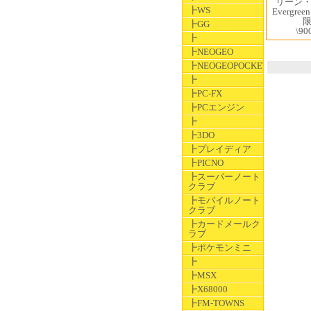
リーン
┣WS
Evergree
┣GG
\90
┣
┣NEOGEO
┣NEOGEOPOCKET
┣
┣PC-FX
┣PCエンジン
┣
┣3DO
┣プレイディア
┣PICNO
┣スーパーノート
クラブ
┣モバイルノート
クラブ
┣カードメールク
ラブ
┣ポケモンミニ
┣
┣MSX
┣X68000
┣FM-TOWNS