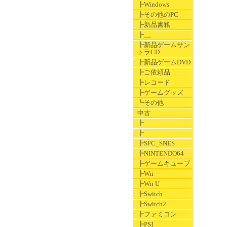
┣Windows
┣その他のPC
┣新品書籍
┣__
┣新品ゲームサン
トラCD
┣新品ゲームDVD
┣ご依頼品
┣レコード
┣ゲームグッズ
┗その他
中古
┣
┣
┣SFC_SNES
┣NINTENDO64
┣ゲームキューブ
┣Wii
┣Wii U
┣Switch
┣Switch2
┣ファミコン
┣PS1