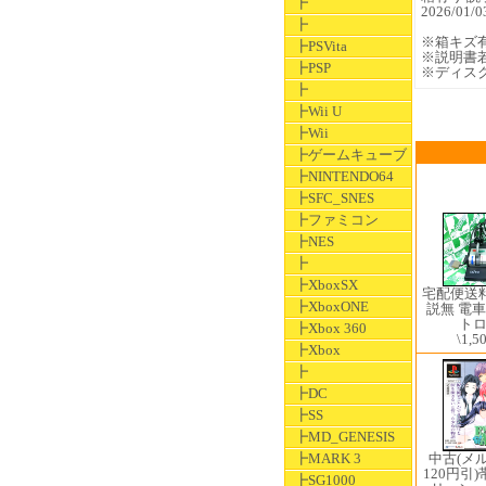
┣
2026/0
┣
※箱キズ
┣PSVita
※説明書
┣PSP
※ディス
┣
┣Wii U
┣Wii
┣ゲームキューブ
┣NINTENDO64
┣SFC_SNES
┣ファミコン
┣NES
┣
┣XboxSX
宅配便送
┣XboxONE
説無 電
ト
┣Xbox 360
\1,5
┣Xbox
┣
┣DC
┣SS
┣MD_GENESIS
┣MARK 3
中古(メ
120円引
┣SG1000