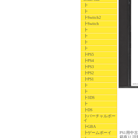
┣
┣
┣Switch2
┣Switch
┣
┣
┣
┣
┣PS5
┣PS4
┣PS3
┣PS2
┣PS1
┣
┣
┣3DS
┣
┣DS
┣バーチャルボー
イ
┣GBA
┣ゲームボーイ
PS1用中古ソ
箱有り 説