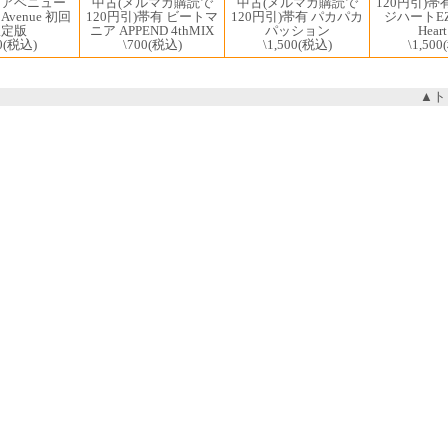
120円引)帯
中古(メルマガ購読で
中古(メルマガ購読で
・アベニュー
ジハートEZ 
120円引)帯有 ビートマ
120円引)帯有 パカパカ
n Avenue 初回
Heart
ニア APPEND 4thMIX
パッション
限定版
\1,500
\700
(税込)
\1,500
(税込)
0
(税込)
▲ト