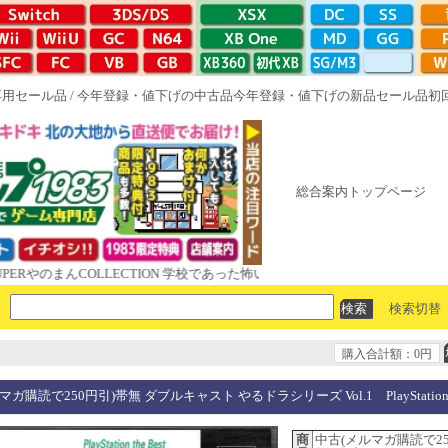
専用セール品
/
今年登録・値下げの中古品
今年登録・値下げの新品セール品
初
総合案内トップページ
のまんCOLLECTION 学校であった怖い話と晦󠄀つきこもり ルート16R や
検索切替
購入合計額：0円
ガ購読で250円引)帯無 ダブルキャスト やるドラシリーズ Vol.1 PlayStation 
商
中古(メルマガ購読で25