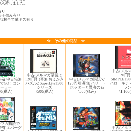
1/03入荷しました。
有り
若干傷み有り
ク2枚全て薄キズ有り
☆ その他の商品 ☆
中古(メル
中古(メルマガ購読で
120円
120円引)帯無 おえかき
料込 中古箱無
中古(メルマガ購読で
SIMPLE1
パズル2 SuperLite1500
車でGO！コン
120円引)帯無 ハリー・
ハローキティ V
シリーズ
ローラー
ポッターと賢者の石
ラ
\500
(税込)
00
(税込)
\500
(税込)
\1,100
ルマガ購読で
中古(メル
)帯有 エバーグ