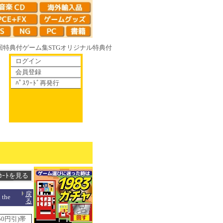
回特典付
ゲーム集
STG
オリジナル特典付
ログイン
会員登録
ﾊﾟｽﾜｰﾄﾞ再発行
がて散りゆく鏡の花へ 70年代風ロボットアニメ ゲッP-X アレサCOLLECTI
戻
the
る
0円引)帯