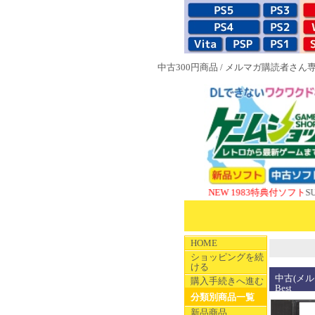
中古300円商品
/
メルマガ購読者さん
NEW 1983特典付ソフト
SUPERや
HOME
ショッピングを続
ける
中古(メルマ
購入手続きへ進む
Best
分類別商品一覧
新品商品