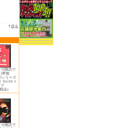
戻る
マガ購読で
引)帯無
500シリーズ
ol.04 ト
ンプ
(税込)
マガ購読で