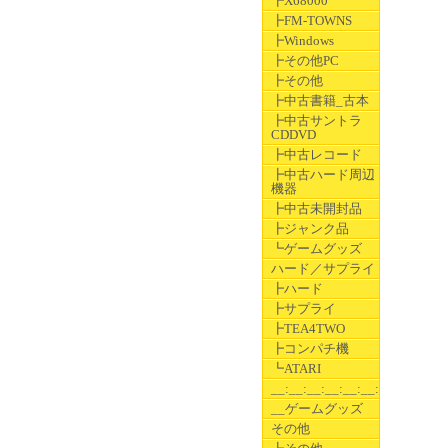
┣X68000
┣FM-TOWNS
┣Windows
┣その他PC
┣その他
┣中古書籍_古本
┣中古サントラ
CDDVD
┣中古レコード
┣中古ハード周辺
機器
┣中古未開封品
┣ジャンク品
┗ゲームグッズ
ハード／サプライ
┣ハード
┣サプライ
┣TEA4TWO
┣コンパチ機
┗ATARI
__:__:__:__:__:__:__
__ゲームグッズ
その他