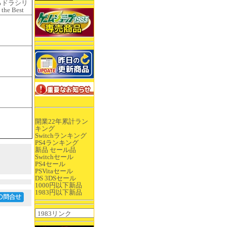
るドラシリ
the Best
開業22年累計ラン
キング
Switchランキング
PS4ランキング
新品 セール品
Switchセール
PS4セール
PSVitaセール
DS 3DSセール
1000円以下新品
1983円以下新品