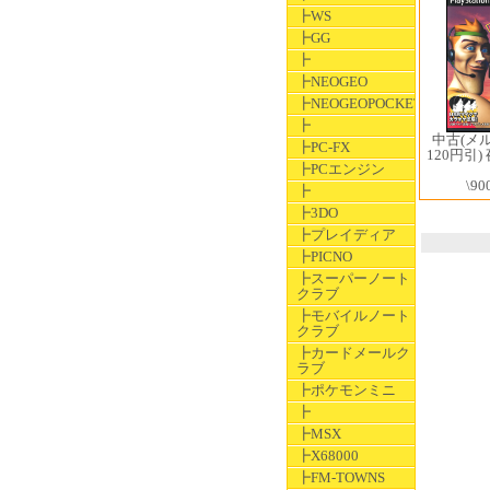
┣WS
┣GG
┣
┣NEOGEO
┣NEOGEOPOCKET
┣
中古(メ
┣PC-FX
120円引
┣PCエンジン
\90
┣
┣3DO
┣プレイディア
┣PICNO
┣スーパーノート
クラブ
┣モバイルノート
クラブ
┣カードメールク
ラブ
┣ポケモンミニ
┣
┣MSX
┣X68000
┣FM-TOWNS