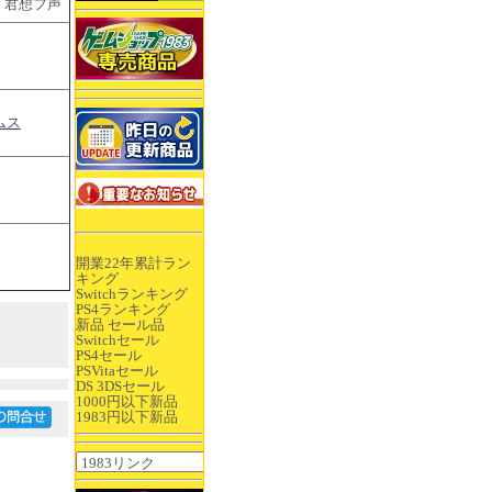
ol.2 君想フ声
ムス
開業22年累計ラン
キング
Switchランキング
PS4ランキング
新品 セール品
Switchセール
PS4セール
PSVitaセール
DS 3DSセール
1000円以下新品
1983円以下新品