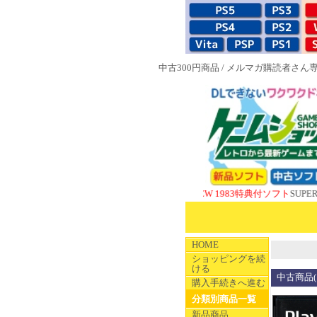
中古300円商品
/
メルマガ購読者さん
NEW 1983特典付ソフト
SUPERやのまん
HOME
ショッピングを続
ける
中古商品(メ
購入手続きへ進む
分類別商品一覧
新品商品