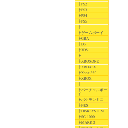
┣PS2
┣PS3
┣PS4
┣PS5
┣
┣ゲームボーイ
┣GBA
┣DS
┣3DS
┣
┣XBOXONE
┣XBOXSX
┣Xbox 360
┣XBOX
┣
┣バーチャルボー
イ
┣ポケモンミニ
┣NES
┣DISKSYSTEM
┣SG-1000
┣MARK 3