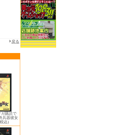
戻る
マガ購読で
最終兵器彼女
(税込)