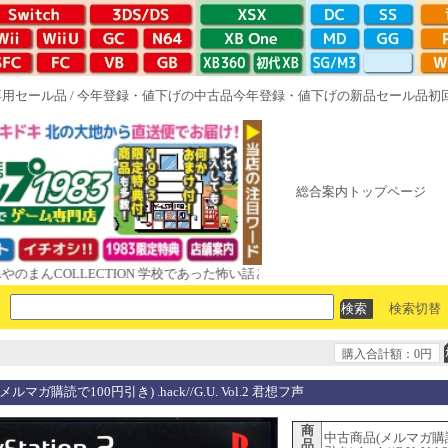
専用セール品
/
今年登録・値下げの中古品
今年登録・値下げの新品セール品
初
総合案内トップページ
COLLECTION 学校であった怖い話と晦󠄀つきこもり ルート16R やがて散
検索切替
購入合計額：0円
ルマガ購読で100円引き) .hack//G.U. Vol.2 君想フ声
商
中古商品(メルマガ購
品