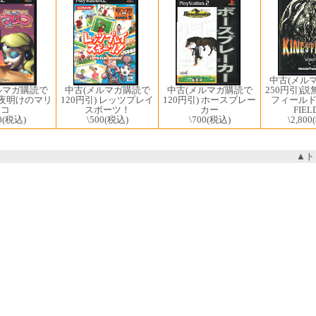
中古(メル
中古(メルマガ購読で
250円引)説
ルマガ購読で
中古(メルマガ購読で
120円引) レッツプレイ
フィールド4 
) 夜明けのマリ
120円引) ホースブレー
スポーツ！
FIEL
コ
カー
\500
(税込)
\2,800
0
(税込)
\700
(税込)
▲ト