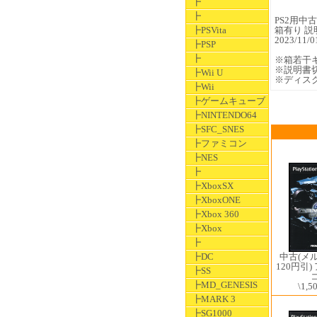
┣
┣
PS2用中古ソ
┣PSVita
箱有り 説
2023/1
┣PSP
┣
※箱若干
※説明書
┣Wii U
※ディス
┣Wii
┣ゲームキューブ
┣NINTENDO64
┣SFC_SNES
┣ファミコン
┣NES
┣
┣XboxSX
┣XboxONE
┣Xbox 360
┣Xbox
┣
中古(メ
┣DC
120円引
┣SS
┣MD_GENESIS
\1,5
┣MARK 3
┣SG1000