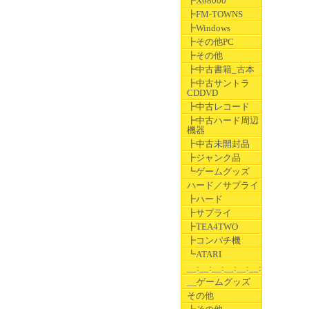
┣X68000
┣FM-TOWNS
┣Windows
┣その他PC
┣その他
┣中古書籍_古本
┣中古サントラ
CDDVD
┣中古レコード
┣中古ハード周辺
機器
┣中古未開封品
┣ジャンク品
┗ゲームグッズ
ハード／サプライ
┣ハード
┣サプライ
┣TEA4TWO
┣コンパチ機
┗ATARI
__:__:__:__:__:__:__
__ゲームグッズ
その他