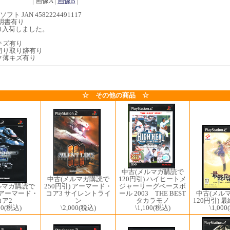
| 画像A |
画像B
|
フト JAN 4582224491117
明書有り
1/01入荷しました。
キズ有り
切り取り跡有り
ク薄キズ有り
☆ その他の商品 ☆
中古(メルマガ購読で
120円引) ハイヒートメ
中古(メルマガ購読で
ルマガ購読で
ジャーリーグベースボ
250円引) アーマード・
) アーマード・
ール 2003 THE BEST
中古(メル
コア3 サイレントライ
コア2
タカラモノ
120円引) 
ン
00
(税込)
\1,100
(税込)
\1,000
\2,000
(税込)