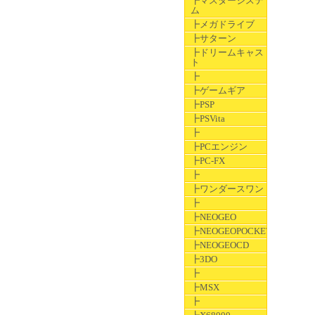
┣マスターシステ
ム
┣メガドライブ
┣サターン
┣ドリームキャス
ト
┣
┣ゲームギア
┣PSP
┣PSVita
┣
┣PCエンジン
┣PC-FX
┣
┣ワンダースワン
┣
┣NEOGEO
┣NEOGEOPOCKET
┣NEOGEOCD
┣3DO
┣
┣MSX
┣