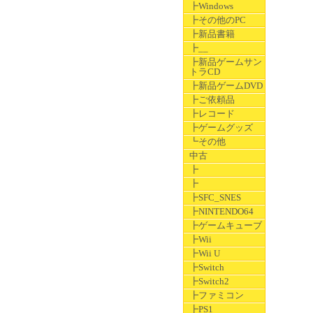
┣Windows
┣その他のPC
┣新品書籍
┣__
┣新品ゲームサン
トラCD
┣新品ゲームDVD
┣ご依頼品
┣レコード
┣ゲームグッズ
┗その他
中古
┣
┣
┣SFC_SNES
┣NINTENDO64
┣ゲームキューブ
┣Wii
┣Wii U
┣Switch
┣Switch2
┣ファミコン
┣PS1