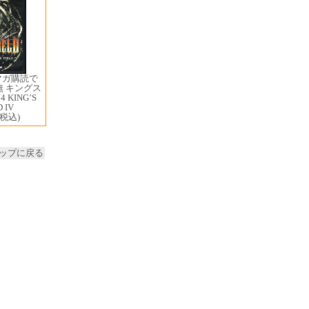
マガ購読で
無 キングス
KING’S
D IV
(税込)
ップに戻る