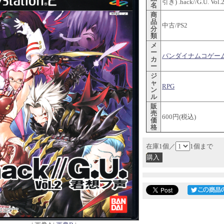
引き) .hack//G.U. V
名
商
品
中古/PS2
分
類
メ
ー
バンダイナムコゲー
カ
ー
ジ
ャ
RPG
ン
ル
販
売
600円(税込)
価
格
在庫1個／
1個まで