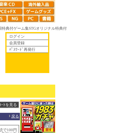
回特典付
ゲーム集
STG
オリジナル特典付
ログイン
会員登録
ﾊﾟｽﾜｰﾄﾞ再発行
りゆく鏡の花へ 70年代風ロボットアニメ ゲッP-X アレサCOLLECTION
戻る
読で100円