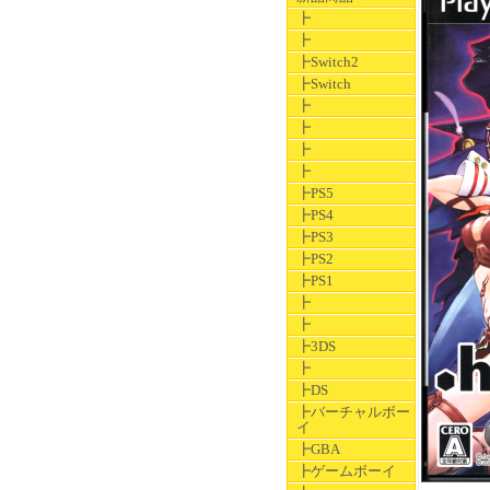
┣
┣
┣Switch2
┣Switch
┣
┣
┣
┣
┣PS5
┣PS4
┣PS3
┣PS2
┣PS1
┣
┣
┣3DS
┣
┣DS
┣バーチャルボー
イ
┣GBA
┣ゲームボーイ