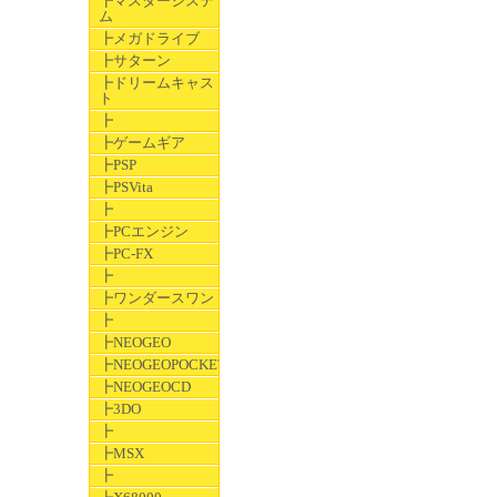
┣マスターシステ
ム
┣メガドライブ
┣サターン
┣ドリームキャス
ト
┣
┣ゲームギア
┣PSP
┣PSVita
┣
┣PCエンジン
┣PC-FX
┣
┣ワンダースワン
┣
┣NEOGEO
┣NEOGEOPOCKET
┣NEOGEOCD
┣3DO
┣
┣MSX
┣