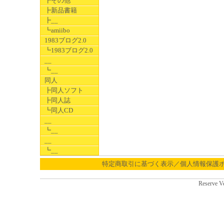
┣その他
┣新品書籍
┣__
┗amiibo
1983ブログ2.0
┗1983ブログ2.0
__
┗__
同人
┣同人ソフト
┣同人誌
┗同人CD
__
┗__
__
┗__
特定商取引に基づく表示／個人情報保護
Reserve V