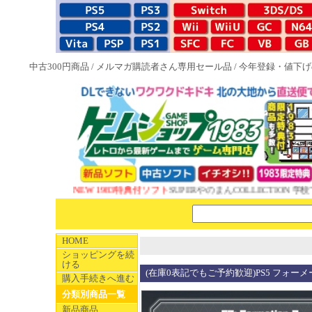
中古300円商品
/
メルマガ購読者さん専用セール品
/
今年登録・値下げ
NEW 1983特典付ソフト
SUPERやのまんCOLLECTION 学校
HOME
ショッピングを続
ける
(在庫0表記でもご予約歓迎)PS5 フォーメーシ
購入手続きへ進む
分類別商品一覧
新品商品