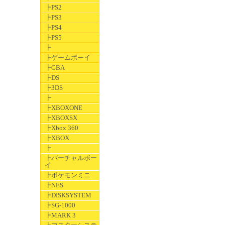
┣PS2
┣PS3
┣PS4
┣PS5
┣
┣ゲームボーイ
┣GBA
┣DS
┣3DS
┣
┣XBOXONE
┣XBOXSX
┣Xbox 360
┣XBOX
┣
┣バーチャルボー
イ
┣ポケモンミニ
┣NES
┣DISKSYSTEM
┣SG-1000
┣MARK 3