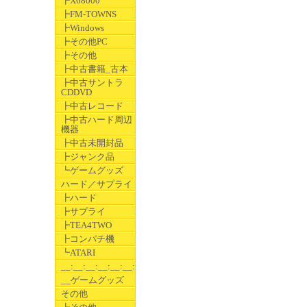
┣X68000
┣FM-TOWNS
┣Windows
┣その他PC
┣その他
┣中古書籍_古本
┣中古サントラ
CDDVD
┣中古レコード
┣中古ハード周辺
機器
┣中古未開封品
┣ジャンク品
┗ゲームグッズ
ハード／サプライ
┣ハード
┣サプライ
┣TEA4TWO
┣コンパチ機
┗ATARI
__:__:__:__:__:__:__
__ゲームグッズ
その他