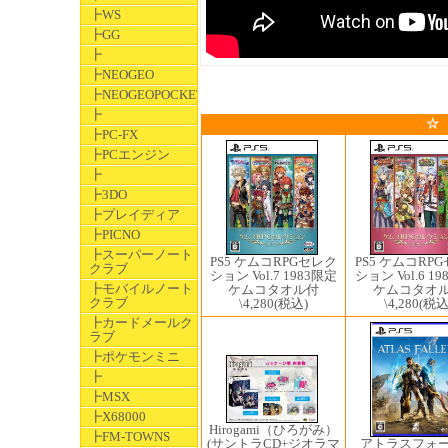
┣WS
┣GG
┣
┣NEOGEO
┣NEOGEOPOCKET
┣
☆
┣PC-FX
┣PCエンジン
┣
┣3DO
┣プレイディア
┣PICNO
┣スーパーノート
PS5 ケムコRPGセレク
PS5 ケムコRP
クラブ
ション Vol.7 1983限定
ション Vol.6 1
┣モバイルノート
ケムコタオル付
ケムコタオ
クラブ
\4,280
(税込)
\4,280
(税込
┣カードメールク
ラブ
┣ポケモンミニ
┣
┣MSX
┣X68000
Hirogami（ひろがみ）
┣FM-TOWNS
(サントラCD+ジオラマ
アトラスフォ