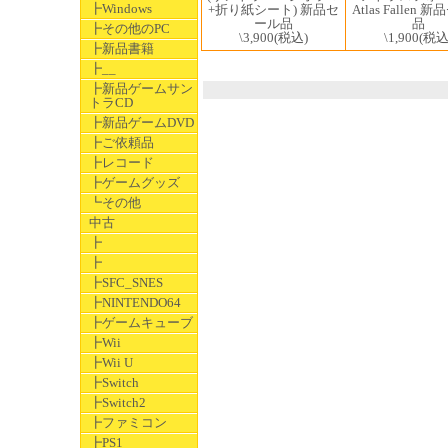
┣Windows
+折り紙シート) 新品セ
Atlas Fallen 
ール品
品
┣その他のPC
\3,900
(税込)
\1,900
(税込
┣新品書籍
┣__
┣新品ゲームサン
トラCD
┣新品ゲームDVD
┣ご依頼品
┣レコード
┣ゲームグッズ
┗その他
中古
┣
┣
┣SFC_SNES
┣NINTENDO64
┣ゲームキューブ
┣Wii
┣Wii U
┣Switch
┣Switch2
┣ファミコン
┣PS1