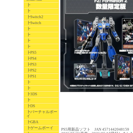
┣
┣
┣Switch2
┣Switch
┣
┣
┣
┣
┣PS5
┣PS4
┣PS3
┣PS2
┣PS1
┣
┣
┣3DS
┣
┣DS
┣バーチャルボー
イ
┣GBA
┣ゲームボーイ
PS5用新品ソフト JAN 4571442048159