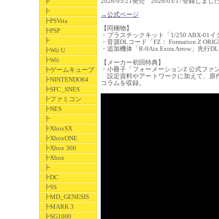
2026/05/21発売 2026/05/17登録しまし
┣
┣
→公式ページ
┣PSVita
【同梱物】
┣PSP
・プラスチックキット「1/250 ABX-0
┣
・音源DLコード「FZ： Formation Z ORIG
・追加機体「R-9Aix Extra Arrow」先行
┣Wii U
┣Wii
【メーカー初回特典】
・小冊子「フォーメーションZ 公式ファ
┣ゲームキューブ
設定資料やアートワークに加えて、原作
┣NINTENDO64
コラムを収録。
┣SFC_SNES
┣ファミコン
┣NES
┣
┣XboxSX
┣XboxONE
┣Xbox 360
┣Xbox
┣
┣DC
┣SS
┣MD_GENESIS
┣MARK 3
┣SG1000