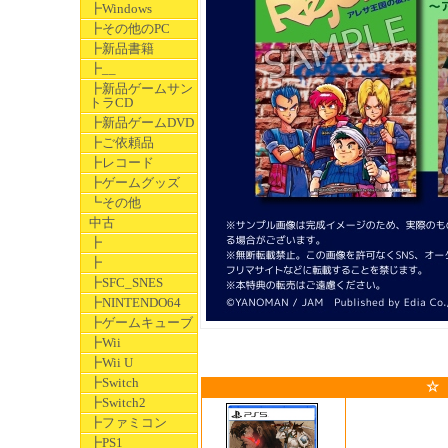
┣Windows
┣その他のPC
┣新品書籍
┣__
┣新品ゲームサン
トラCD
┣新品ゲームDVD
┣ご依頼品
┣レコード
┣ゲームグッズ
┗その他
中古
┣
┣
┣SFC_SNES
┣NINTENDO64
┣ゲームキューブ
┣Wii
┣Wii U
┣Switch
☆
┣Switch2
┣ファミコン
┣PS1