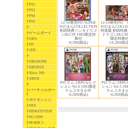
┣PS2
┣PS3
┣PS4
┣PS5
12/10発売PS5 ​
12/10発売PS5 ​SUPER
やのまんCOLLEC
やのまんCOLLECTION
┣
特装版 初回特
初回特典ペンタドラゴ
┣ゲームボーイ
ドラゴンDLC付 
ンDLC付 1983限定特
限定特典
┣GBA
典付
\16,280
(税込
\8,580
(税込)
┣DS
┣3DS
┣
┣XBOXONE
┣XBOXSX
┣Xbox 360
┣XBOX
PS5 ケムコRPGセレク
PS5 ケムコRP
┣
ション Vol.6 1983限定
ション Vol.5 1
┣バーチャルボー
ケムコタオル付
ケムコタオ
イ
\4,280
(税込)
\4,280
(税込
┣ポケモンミニ
┣NES
┣DISKSYSTEM
┣SG-1000
┣MARK 3