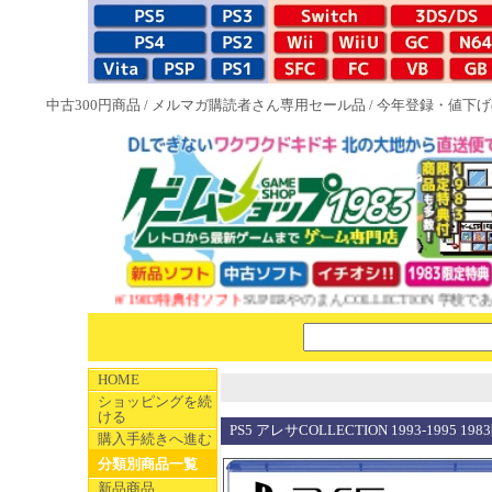
中古300円商品
/
メルマガ購読者さん専用セール品
/
今年登録・値下げ
NEW 1983特典付ソフト
SUPERやのまんCOLLECTION 学校であっ
HOME
ショッピングを続
ける
PS5 アレサCOLLECTION 1993-1995 1
購入手続きへ進む
分類別商品一覧
新品商品