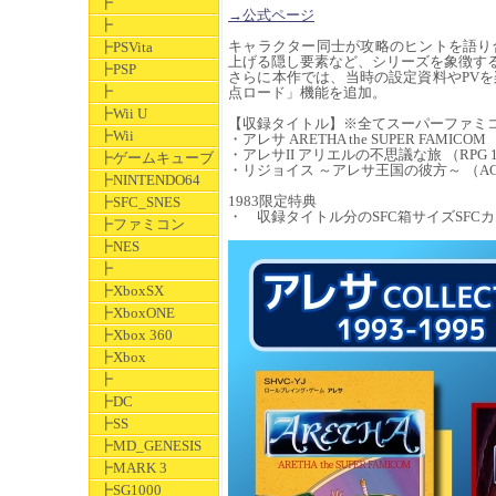
┣
→公式ページ
┣
キャラクター同士が攻略のヒントを語り
┣PSVita
上げる隠し要素など、シリーズを象徴す
┣PSP
さらに本作では、当時の設定資料やPV
┣
点ロード」機能を追加。
┣Wii U
【収録タイトル】※全てスーパーファミ
┣Wii
・アレサ ARETHA the SUPER FAMICOM
・アレサII アリエルの不思議な旅 （RPG 1
┣ゲームキューブ
・リジョイス ～アレサ王国の彼方～ （ACTR
┣NINTENDO64
1983限定特典
┣SFC_SNES
・ 収録タイトル分のSFC箱サイズSFCカー
┣ファミコン
┣NES
┣
┣XboxSX
┣XboxONE
┣Xbox 360
┣Xbox
┣
┣DC
┣SS
┣MD_GENESIS
┣MARK 3
┣SG1000