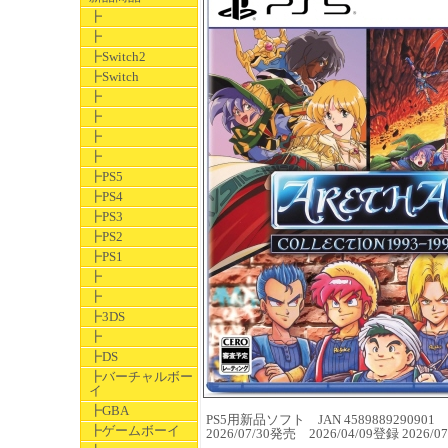
┣
┣
┣Switch2
┣Switch
┣
┣
┣
┣
┣PS5
┣PS4
┣PS3
┣PS2
┣PS1
┣
┣
┣3DS
┣
┣DS
┣バーチャルボー
イ
┣GBA
PS5用新品ソフト JAN 4589889290901
┣ゲームボーイ
2026/07/30発売 2026/04/09登録 202