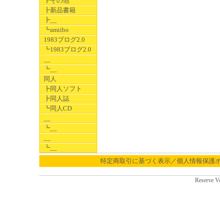
┣その他
┣新品書籍
┣__
┗amiibo
1983ブログ2.0
┗1983ブログ2.0
__
┗__
同人
┣同人ソフト
┣同人誌
┗同人CD
__
┗__
__
┗__
特定商取引に基づく表示／個人情報保護
Reserve V