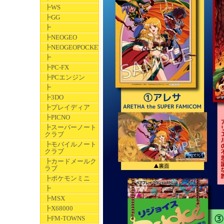
┣WS
┣GG
┣
┣NEOGEO
┣NEOGEOPOCKET
┣
┣PC-FX
┣PCエンジン
┣
┣3DO
┣プレイディア
┣PICNO
┣スーパーノート
クラブ
┣モバイルノート
クラブ
┣カードメールク
ラブ
┣ポケモンミニ
┣
┣MSX
┣X68000
┣FM-TOWNS