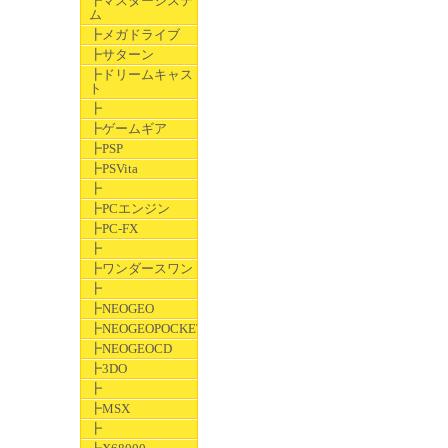
┣マスターシステ
ム
┣メガドライブ
┣サターン
┣ドリームキャス
ト
┣
┣ゲームギア
┣PSP
┣PSVita
┣
┣PCエンジン
┣PC-FX
┣
┣ワンダースワン
┣
┣NEOGEO
┣NEOGEOPOCKET
┣NEOGEOCD
┣3DO
┣
┣MSX
┣