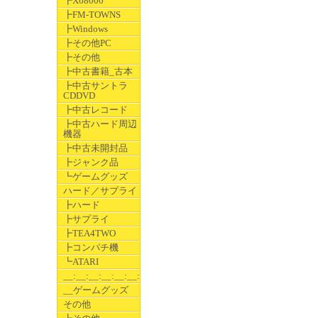
┣X68000
┣FM-TOWNS
┣Windows
┣その他PC
┣その他
┣中古書籍_古本
┣中古サントラ
CDDVD
┣中古レコード
┣中古ハード周辺
機器
┣中古未開封品
┣ジャンク品
┗ゲームグッズ
ハード／サプライ
┣ハード
┣サプライ
┣TEA4TWO
┣コンパチ機
┗ATARI
__:__:__:__:__:__:__
__ゲームグッズ
その他