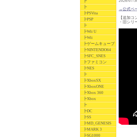
2026/07
┣
┣
→公式ペ
┣PSVita
【追加コ
┣PSP
・旧シリ
┣
┣Wii U
┣Wii
┣ゲームキューブ
┣NINTENDO64
┣SFC_SNES
┣ファミコン
┣NES
┣
┣XboxSX
┣XboxONE
┣Xbox 360
┣Xbox
┣
┣DC
┣SS
┣MD_GENESIS
┣MARK 3
┣SG1000