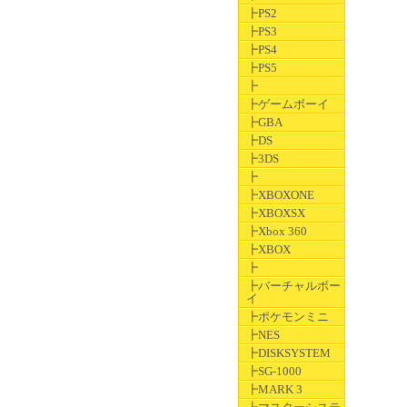
┣PS2
┣PS3
┣PS4
┣PS5
┣
┣ゲームボーイ
┣GBA
┣DS
┣3DS
┣
┣XBOXONE
┣XBOXSX
┣Xbox 360
┣XBOX
┣
┣バーチャルボー
イ
┣ポケモンミニ
┣NES
┣DISKSYSTEM
┣SG-1000
┣MARK 3