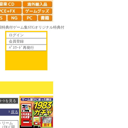
回特典付
ゲーム集
STG
オリジナル特典付
ログイン
会員登録
ﾊﾟｽﾜｰﾄﾞ再発行
がて散りゆく鏡の花へ 70年代風ロボットアニメ ゲッP-X アレサCOLLECT
戻る
ストリーム
E （DLC同