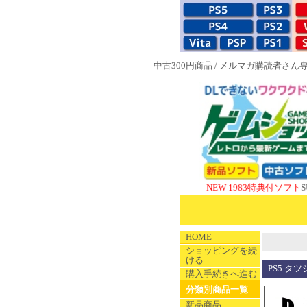
中古300円商品
/
メルマガ購読者さん
NEW 1983特典付ソフト
SUPERや
HOME
ショッピングを続
ける
PS5 タツ
購入手続きへ進む
分類別商品一覧
新品商品