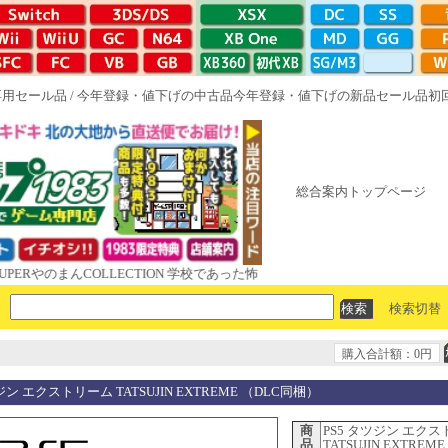
専用セール品
/
今年登録・値下げの中古品
今年登録・値下げの新品セール品
初
総合案内トップページ
のまんCOLLECTION 学校であった怖い話と晦󠄀つきこもり ルート16R や
検索切替
購入合計額：0円
ジン エクストリーム TATSUJIN EXTREME （DLC同梱）
商
PS5 タツジン エク
品
TATSUJIN EXTREM