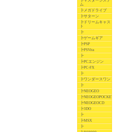
┣マスターシステ
ム
┣メガドライブ
┣サターン
┣ドリームキャス
ト
┣
┣ゲームギア
┣PSP
┣PSVita
┣
┣PCエンジン
┣PC-FX
┣
┣ワンダースワン
┣
┣NEOGEO
┣NEOGEOPOCKET
┣NEOGEOCD
┣3DO
┣
┣MSX
┣