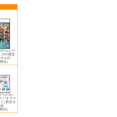
RPGセレク
7 1983限定
タオル付
(税込)
i（ひろがみ）
D+ジオラマ
ト) 新品セ
ル品
(税込)