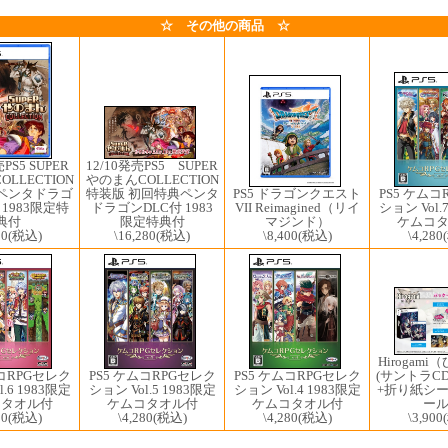
☆ その他の商品 ☆
12/10発売PS5 ​SUPER
PS5 ​SUPER
やのまんCOLLECTION
LLECTION
PS5 ドラゴンクエスト
特装版 初回特典ペンタ
PS5 ケムコ
ペンタドラゴ
VII Reimagined（リイ
ドラゴンDLC付 1983
ション Vol.
 1983限定特
マジンド）
限定特典付
ケムコ
典付
\8,400
(税込)
\16,280
(税込)
\4,280
80
(税込)
Hirogam
(サントラC
ムコRPGセレク
PS5 ケムコRPGセレク
PS5 ケムコRPGセレク
+折り紙シー
.6 1983限定
ション Vol.5 1983限定
ション Vol.4 1983限定
ー
コタオル付
ケムコタオル付
ケムコタオル付
\3,900
80
(税込)
\4,280
(税込)
\4,280
(税込)