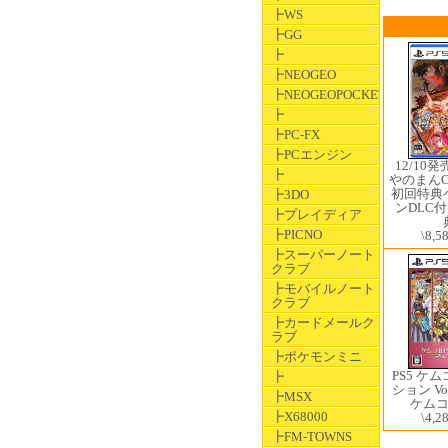
┣WS
┣GG
┣
┣NEOGEO
┣NEOGEOPOCKET
┣
┣PC-FX
┣PCエンジン
12/10発売
┣
やのまんCO
初回特典
┣3DO
ンDLC付
┣プレイディア
┣PICNO
\8,5
┣スーパーノート
クラブ
┣モバイルノート
クラブ
┣カードメールク
ラブ
┣ポケモンミニ
PS5 ケ
┣
ション Vol
┣MSX
ケム
┣X68000
\4,2
┣FM-TOWNS