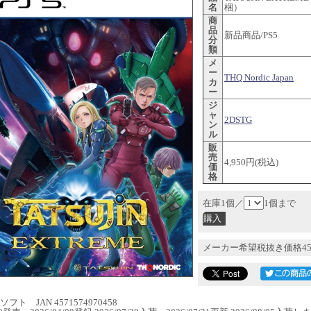
名
梱）
商
品
新品商品/PS5
分
類
メ
ー
THQ Nordic Japan
カ
ー
ジ
ャ
2DSTG
ン
ル
販
売
4,950円(税込)
価
格
在庫1個／
1個まで
メーカー希望税抜き価格45
フト JAN 4571574970458