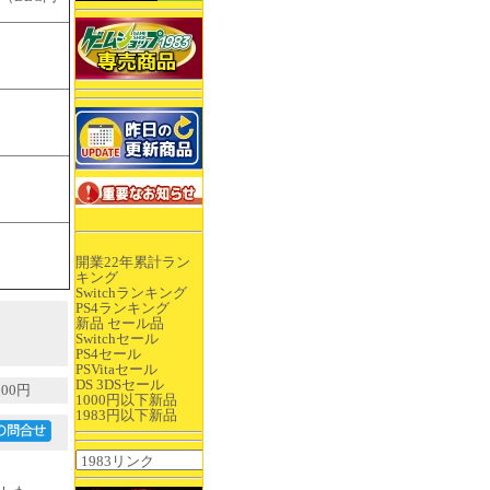
開業22年累計ラン
キング
Switchランキング
PS4ランキング
新品 セール品
Switchセール
PS4セール
PSVitaセール
DS 3DSセール
00円
1000円以下新品
1983円以下新品