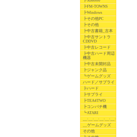
┣X68000
┣FM-TOWNS
┣Windows
┣その他PC
┣その他
┣中古書籍_古本
┣中古サントラ
CDDVD
┣中古レコード
┣中古ハード周辺
機器
┣中古未開封品
┣ジャンク品
┗ゲームグッズ
ハード／サプライ
┣ハード
┣サプライ
┣TEA4TWO
┣コンパチ機
┗ATARI
__:__:__:__:__:__:__
__ゲームグッズ
その他