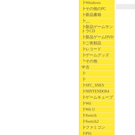
┣Windows
┣その他のPC
┣新品書籍
┣__
┣新品ゲームサン
トラCD
┣新品ゲームDVD
┣ご依頼品
┣レコード
┣ゲームグッズ
┗その他
中古
┣
┣
┣SFC_SNES
┣NINTENDO64
┣ゲームキューブ
┣Wii
┣Wii U
┣Switch
┣Switch2
┣ファミコン
┣PS1