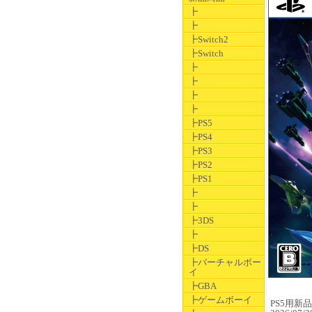
┣
┣
┣Switch2
┣Switch
┣
┣
┣
┣
┣PS5
┣PS4
┣PS3
┣PS2
┣PS1
┣
┣
┣3DS
┣
┣DS
┣バーチャルボー
イ
┣GBA
┣ゲームボーイ
PS5用新品ソ