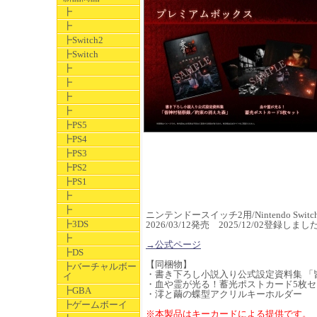
┣
┣
┣Switch2
┣Switch
┣
┣
┣
┣
┣PS5
┣PS4
┣PS3
┣PS2
┣PS1
┣
┣
ニンテンドースイッチ2用/Nintendo Switc
┣3DS
2026/03/12発売 2025/12/02登録しまし
┣
→公式ページ
┣DS
【同梱物】
┣バーチャルボー
・書き下ろし小説入り公式設定資料集 「
イ
・血や霊が光る！蓄光ポストカード5枚セ
┣GBA
・澪と繭の蝶型アクリルキーホルダー
┣ゲームボーイ
※本製品はキーカードによる提供です。