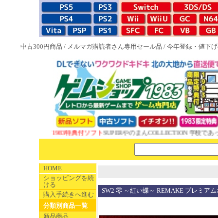
中古300円商品
/
メルマガ購読者さん専用セール品
/
今年登録・値下げ
NEW 1983特典付ソフト
SUPERやのまんCOLLECTION 学校であっ
HOME
ショッピングを続
ける
SW2 零 ～紅い蝶～ REMAKE プレミア
購入手続きへ進む
分類別商品一覧
新品商品