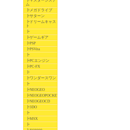
┣マスターシステ
ム
┣メガドライブ
┣サターン
┣ドリームキャス
ト
┣
┣ゲームギア
┣PSP
┣PSVita
┣
┣PCエンジン
┣PC-FX
┣
┣ワンダースワン
┣
┣NEOGEO
┣NEOGEOPOCKET
┣NEOGEOCD
┣3DO
┣
┣MSX
┣