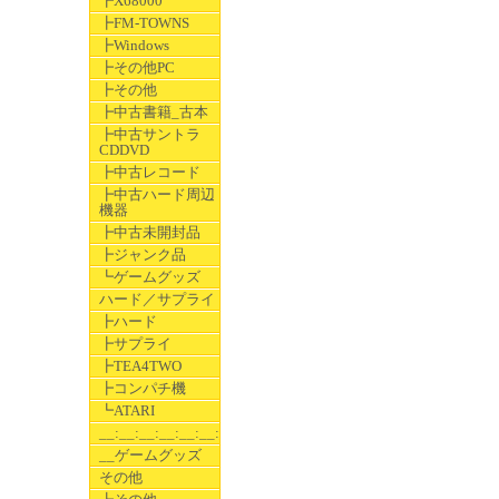
┣X68000
┣FM-TOWNS
┣Windows
┣その他PC
┣その他
┣中古書籍_古本
┣中古サントラ
CDDVD
┣中古レコード
┣中古ハード周辺
機器
┣中古未開封品
┣ジャンク品
┗ゲームグッズ
ハード／サプライ
┣ハード
┣サプライ
┣TEA4TWO
┣コンパチ機
┗ATARI
__:__:__:__:__:__:__
__ゲームグッズ
その他