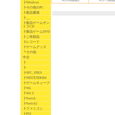
┣Windows
┣その他のPC
┣新品書籍
┣__
┣新品ゲームサン
トラCD
┣新品ゲームDVD
┣ご依頼品
┣レコード
┣ゲームグッズ
┗その他
中古
┣
┣
┣SFC_SNES
┣NINTENDO64
┣ゲームキューブ
┣Wii
┣Wii U
┣Switch
┣Switch2
┣ファミコン
┣PS1