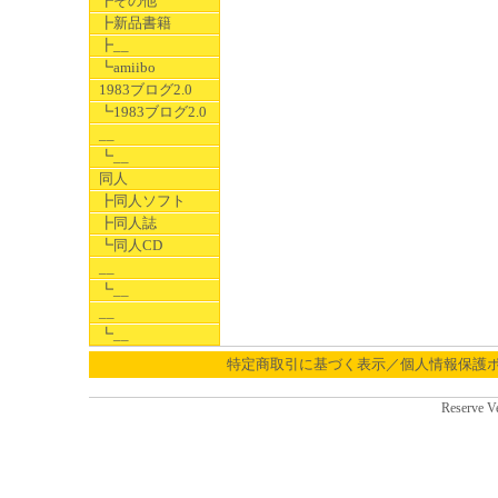
┣その他
┣新品書籍
┣__
┗amiibo
1983ブログ2.0
┗1983ブログ2.0
__
┗__
同人
┣同人ソフト
┣同人誌
┗同人CD
__
┗__
__
┗__
特定商取引に基づく表示／個人情報保護
Reserve V