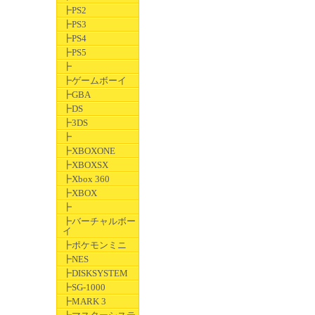
┣PS2
┣PS3
┣PS4
┣PS5
┣
┣ゲームボーイ
┣GBA
┣DS
┣3DS
┣
┣XBOXONE
┣XBOXSX
┣Xbox 360
┣XBOX
┣
┣バーチャルボー
イ
┣ポケモンミニ
┣NES
┣DISKSYSTEM
┣SG-1000
┣MARK 3