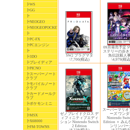
┣WS
┣GG
┣
┣NEOGEO
┣NEOGEOPOCKET
┣
┣PC-FX
┣PCエンジン
09月発売予定 S
┣
ステリーの歩き方
SW2 プラグマタ
魚伝説殺人
┣3DO
\7,700
(税込)
\4,979
(税込
┣プレイディア
┣PICNO
┣スーパーノート
クラブ
┣モバイルノート
クラブ
┣カードメールク
ラブ
┣ポケモンミニ
┣
スーパーマリオ
ゼノブレイドクロス デ
ーズ ワンダ
┣MSX
ィフィニティブエディ
Nintendo Swit
┣X68000
ション Nintendo Switch
Edition ＋ み
2 Edition
ンリンパー
┣FM-TOWNS
\8,228
(税込)
\8,577
(税込