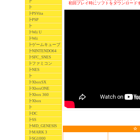
┣
初回プレイ時にソフトをダウンロードす
┣
┣PSVita
┣PSP
┣
┣Wii U
┣Wii
┣ゲームキューブ
┣NINTENDO64
┣SFC_SNES
┣ファミコン
┣NES
┣
┣XboxSX
┣XboxONE
┣Xbox 360
┣Xbox
┣
┣DC
┣SS
┣MD_GENESIS
☆
┣MARK 3
┣SG1000