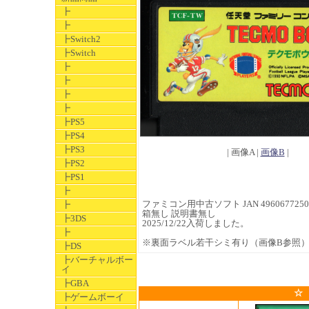
┣
┣
┣Switch2
┣Switch
┣
┣
┣
┣
┣PS5
┣PS4
┣PS3
| 画像A |
画像B
|
┣PS2
┣PS1
┣
ファミコン用中古ソフト JAN 4960677250
┣
箱無し 説明書無し
┣3DS
2025/12/22入荷しました。
┣
※裏面ラベル若干シミ有り（画像B参照
┣DS
┣バーチャルボー
イ
┣GBA
☆
┣ゲームボーイ