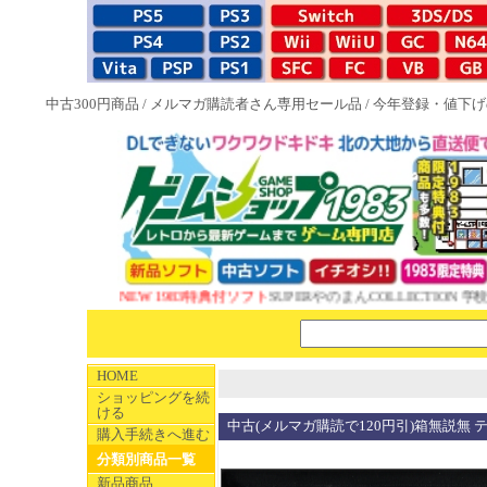
中古300円商品
/
メルマガ購読者さん専用セール品
/
今年登録・値下げ
NEW 1983特典付ソフト
SUPERやのまんCOLLECTION 学校
HOME
ショッピングを続
ける
中古(メルマガ購読で120円引)箱無説無 
購入手続きへ進む
分類別商品一覧
新品商品