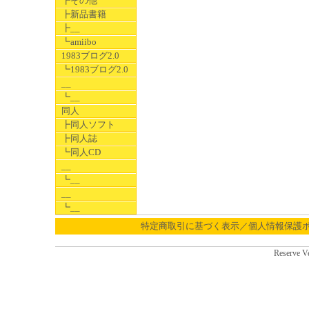
┣その他
┣新品書籍
┣__
┗amiibo
1983ブログ2.0
┗1983ブログ2.0
__
┗__
同人
┣同人ソフト
┣同人誌
┗同人CD
__
┗__
__
┗__
特定商取引に基づく表示／個人情報保護
Reserve V