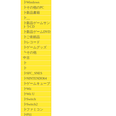
┣Windows
┣その他のPC
┣新品書籍
┣__
┣新品ゲームサン
トラCD
┣新品ゲームDVD
┣ご依頼品
┣レコード
┣ゲームグッズ
┗その他
中古
┣
┣
┣SFC_SNES
┣NINTENDO64
┣ゲームキューブ
┣Wii
┣Wii U
┣Switch
┣Switch2
┣ファミコン
┣PS1