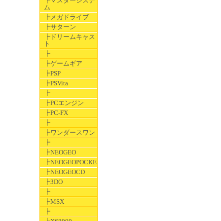
┣マスターシステ
ム
┣メガドライブ
┣サターン
┣ドリームキャス
ト
┣
┣ゲームギア
┣PSP
┣PSVita
┣
┣PCエンジン
┣PC-FX
┣
┣ワンダースワン
┣
┣NEOGEO
┣NEOGEOPOCKET
┣NEOGEOCD
┣3DO
┣
┣MSX
┣