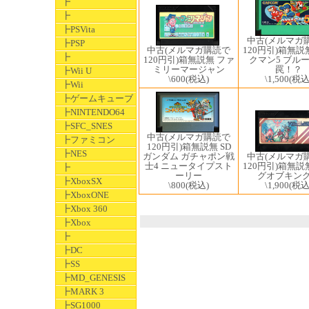
┣
┣
┣PSVita
中古(メルマガ
┣PSP
中古(メルマガ購読で
120円引)箱無説
┣
120円引)箱無説無 ファ
クマン5 ブル
ミリーマージャン
罠！？
┣Wii U
\600
(税込)
\1,500
(税込
┣Wii
┣ゲームキューブ
┣NINTENDO64
┣SFC_SNES
中古(メルマガ購読で
┣ファミコン
120円引)箱無説無 SD
┣NES
ガンダム ガチャポン戦
中古(メルマガ
士4 ニュータイプスト
120円引)箱無説
┣
ーリー
グオブキン
┣XboxSX
\800
(税込)
\1,900
(税込
┣XboxONE
┣Xbox 360
┣Xbox
┣
┣DC
┣SS
┣MD_GENESIS
┣MARK 3
┣SG1000