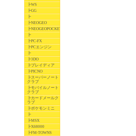
┣WS
┣GG
┣
┣NEOGEO
┣NEOGEOPOCKET
┣
┣PC-FX
┣PCエンジン
┣
┣3DO
┣プレイディア
┣PICNO
┣スーパーノート
クラブ
┣モバイルノート
クラブ
┣カードメールク
ラブ
┣ポケモンミニ
┣
┣MSX
┣X68000
┣FM-TOWNS