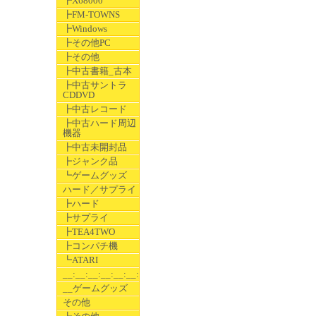
┣X68000
┣FM-TOWNS
┣Windows
┣その他PC
┣その他
┣中古書籍_古本
┣中古サントラ
CDDVD
┣中古レコード
┣中古ハード周辺
機器
┣中古未開封品
┣ジャンク品
┗ゲームグッズ
ハード／サプライ
┣ハード
┣サプライ
┣TEA4TWO
┣コンパチ機
┗ATARI
__:__:__:__:__:__:__
__ゲームグッズ
その他