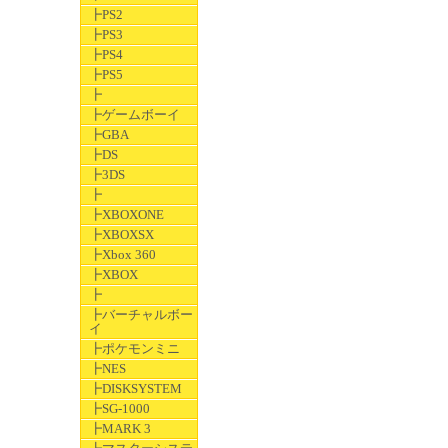
┣PS2
┣PS3
┣PS4
┣PS5
┣
┣ゲームボーイ
┣GBA
┣DS
┣3DS
┣
┣XBOXONE
┣XBOXSX
┣Xbox 360
┣XBOX
┣
┣バーチャルボー
イ
┣ポケモンミニ
┣NES
┣DISKSYSTEM
┣SG-1000
┣MARK 3