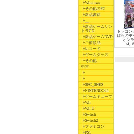
┣Windows
┣その他のPC
┣新品書籍
┣__
┣新品ゲームサン
トラCD
ドラゴン
ばらの巫
┣新品ゲームDVD
オン
┣ご依頼品
\4,1
┣レコード
┣ゲームグッズ
┗その他
中古
┣
┣
┣SFC_SNES
┣NINTENDO64
┣ゲームキューブ
┣Wii
┣Wii U
┣Switch
┣Switch2
┣ファミコン
┣PS1