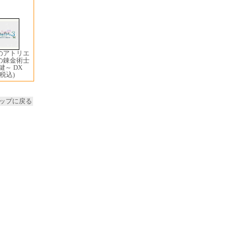
ザのアトリエ
の錬金術士
～ DX
(税込)
ップに戻る