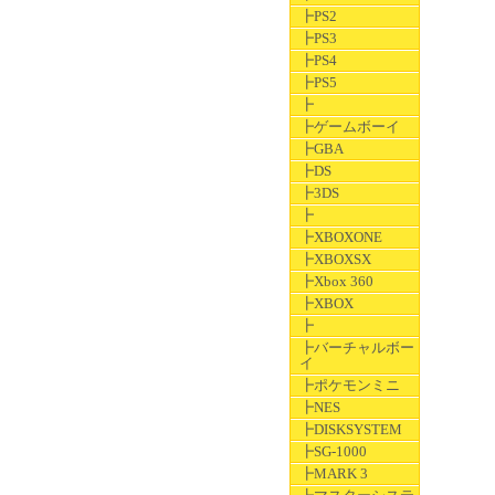
┣PS2
┣PS3
┣PS4
┣PS5
┣
┣ゲームボーイ
┣GBA
┣DS
┣3DS
┣
┣XBOXONE
┣XBOXSX
┣Xbox 360
┣XBOX
┣
┣バーチャルボー
イ
┣ポケモンミニ
┣NES
┣DISKSYSTEM
┣SG-1000
┣MARK 3