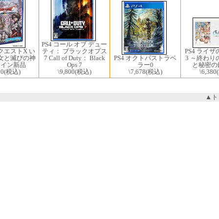
PS4 コール オブ デュー
PS4 ライ
ティ： ブラックオプス
クエストX い
3 ～終わり
7 Call of Duty： Black
PS4 オクトパストラベ
女と滅びの神
と秘密の鍵
Ops 7
ラー0
ライン新品
\6,380
\9,800
(税込)
\7,678
(税込)
80
(税込)
▲ト