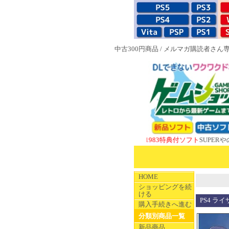
中古300円商品
/
メルマガ購読者さん
NEW 1983特典付ソフト
SUPERやのまんCO
HOME
ショッピングを続
ける
PS4 ラ
購入手続きへ進む
分類別商品一覧
新品商品