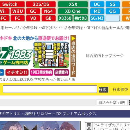
専用セール品
/
今年登録・値下げの中古品
今年登録・値下げの新品セール品
初
総合案内トップページ
LLECTION 学校であった怖い話と晦󠄀つきこもり ルート16R やがて散り
検索切替
購入合計額：0円
イザのアトリエ ～秘密トリロジー～ DX プレミアムボックス
商
PS4 ライザのアトリ
品
リロジー～ DX プレ