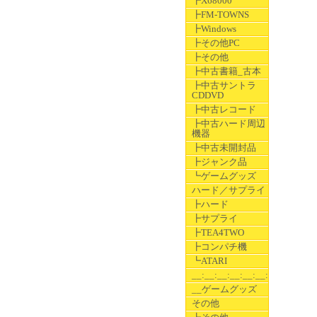
┣X68000
┣FM-TOWNS
┣Windows
┣その他PC
┣その他
┣中古書籍_古本
┣中古サントラ
CDDVD
┣中古レコード
┣中古ハード周辺
機器
┣中古未開封品
┣ジャンク品
┗ゲームグッズ
ハード／サプライ
┣ハード
┣サプライ
┣TEA4TWO
┣コンパチ機
┗ATARI
__:__:__:__:__:__:__
__ゲームグッズ
その他