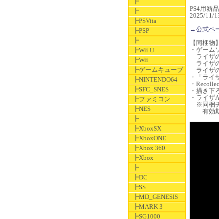
┣
PS4用新品ソ
┣
2025/1
┣PSVita
→公式ペ
┣PSP
┣
【同梱物
・ゲームソ
┣Wii U
ライザの
┣Wii
ライザの
┣ゲームキューブ
ライザの
・「ライ
┣NINTENDO64
・Recollec
┣SFC_SNES
・描き下
・ライザA
┣ファミコン
※同梱チ
┣NES
有効期限
┣
┣XboxSX
┣XboxONE
┣Xbox 360
┣Xbox
┣
┣DC
┣SS
┣MD_GENESIS
┣MARK 3
┣SG1000