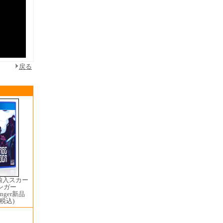
戻る
輸入スカー
ンガー
ringer新品
(税込)