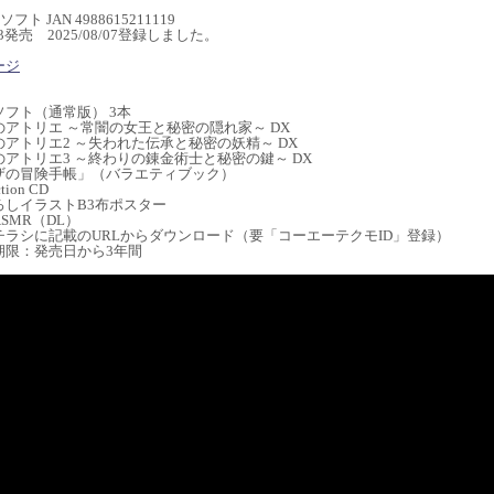
フト JAN 4988615211119
1/13発売 2025/08/07登録しました。
ージ
】
フト（通常版） 3本
アトリエ ～常闇の女王と秘密の隠れ家～ DX
アトリエ2 ～失われた伝承と秘密の妖精～ DX
アトリエ3 ～終わりの錬金術士と秘密の鍵～ DX
ザの冒険手帳」（バラエティブック）
tion CD
ろしイラストB3布ポスター
SMR（DL）
ラシに記載のURLからダウンロード（要「コーエーテクモID」登録）
：発売日から3年間