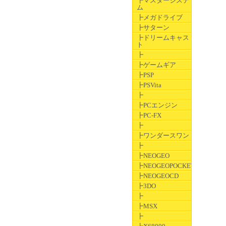
┣マスターシステ
ム
┣メガドライブ
┣サターン
┣ドリームキャス
ト
┣
┣ゲームギア
┣PSP
┣PSVita
┣
┣PCエンジン
┣PC-FX
┣
┣ワンダースワン
┣
┣NEOGEO
┣NEOGEOPOCKET
┣NEOGEOCD
┣3DO
┣
┣MSX
┣