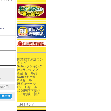
ムス
開業22年累計ラン
キング
Switchランキング
PS4ランキング
新品 セール品
Switchセール
。
PS4セール
PSVitaセール
545円
DS 3DSセール
1000円以下新品
1983円以下新品