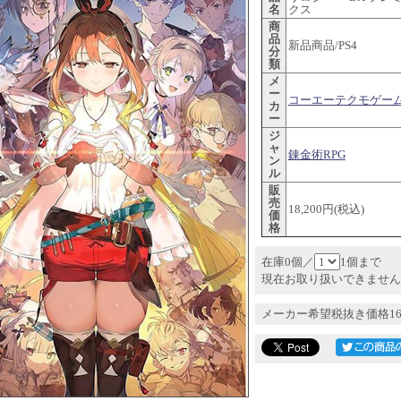
名
クス
商
品
新品商品/PS4
分
類
メ
ー
コーエーテクモゲー
カ
ー
ジ
ャ
錬金術RPG
ン
ル
販
売
18,200円(税込)
価
格
在庫0個／
1個まで
現在お取り扱いできません
メーカー希望税抜き価格16