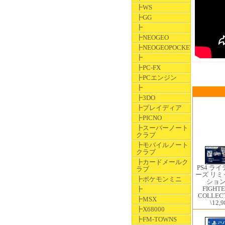
┣WS
┣GG
┣
┣NEOGEO
┣NEOGEOPOCKET
┣
┣PC-FX
┣PCエンジン
┣
┣3DO
┣プレイディア
┣PICNO
┣スーパーノート
クラブ
┣モバイルノート
クラブ
┣カードメールク
PS4 ラ
ラブ
ーズ リ
┣ポケモンミニ
ション 
FIGHTE
┣
COLLEC
┣MSX
\12,9
┣X68000
┣FM-TOWNS