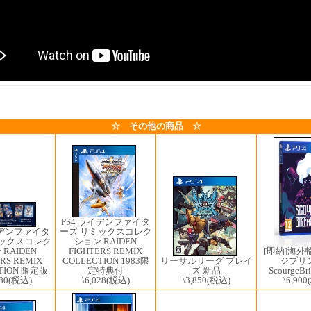
☆ その他の商品 ☆
PS4 ライデンファイタ
イデンファイタ
ーズ リミックスコレク
ミックスコレク
ション RAIDEN
[即納]海外
RAIDEN
FIGHTERS REMIX
ジブリ
RS REMIX
COLLECTION 1983限
リーサルリーグ ブレイ
ScourgeB
TION 限定版
定特典付
ズ 新品
\6,900
80
(税込)
\6,028
(税込)
\3,850
(税込)