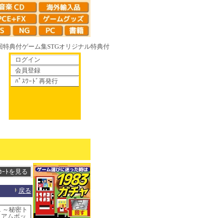
回特典付
ゲーム集
STG
オリジナル特典付
ログイン
会員登録
ﾊﾟｽﾜｰﾄﾞ再発行
ゆく鏡の花へ 70年代風ロボットアニメ ゲッP-X アレサCOLLECTION 1
戻る
エ ～秘密ト
ミアムボッ