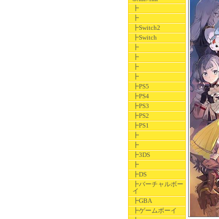
┣
┣
┣Switch2
┣Switch
┣
┣
┣
┣
┣PS5
┣PS4
┣PS3
┣PS2
┣PS1
┣
┣
┣3DS
┣
┣DS
┣バーチャルボー
イ
┣GBA
┣ゲームボーイ