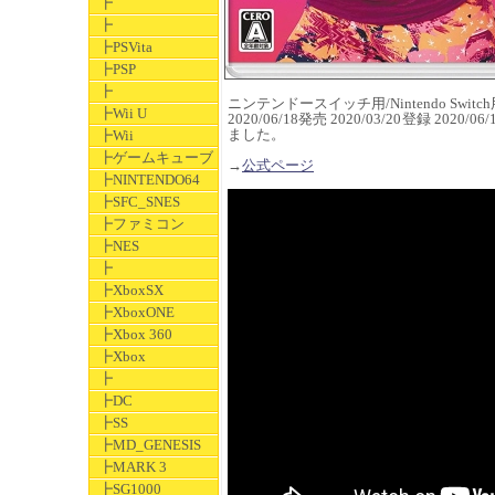
┣
┣
┣PSVita
┣PSP
┣
ニンテンドースイッチ用/Nintendo Switch用
┣Wii U
2020/06/18発売 2020/03/20登録 2020/06
ました。
┣Wii
┣ゲームキューブ
→
公式ページ
┣NINTENDO64
┣SFC_SNES
┣ファミコン
┣NES
┣
┣XboxSX
┣XboxONE
┣Xbox 360
┣Xbox
┣
┣DC
┣SS
┣MD_GENESIS
┣MARK 3
┣SG1000