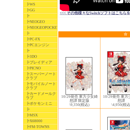
┣WS
┣GG
<<< その他様々なSwitchソフトはこちらをクリック
┣
┣NEOGEO
┣NEOGEOPOCKET
┣
☆
┣PC-FX
┣PCエンジン
┣
┣3DO
┣プレイディア
┣PICNO
┣スーパーノート
クラブ
┣モバイルノート
クラブ
┣カードメールク
10/29発売 東
10/29発売 東方少女綺
ラブ
想譚
想譚 限定版
┣ポケモンミニ
\4,950
(税込
\9,350
(税込)
┣
┣MSX
┣X68000
┣FM-TOWNS