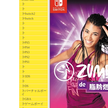
┣
┣
┣Switch2
┣Switch
┣
┣
┣
┣
┣PS5
┣PS4
┣PS3
┣PS2
┣PS1
┣
┣
┣3DS
┣
┣DS
┣バーチャルボー
イ
┣GBA
┣ゲームボーイ