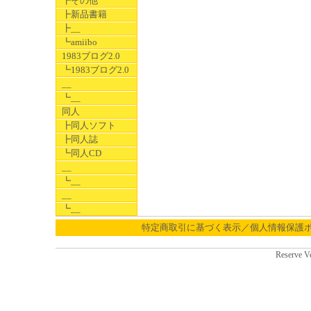
┣その他
┣新品書籍
┣__
┗amiibo
1983ブログ2.0
┗1983ブログ2.0
__
┗__
同人
┣同人ソフト
┣同人誌
┗同人CD
__
┗__
__
┗__
特定商取引に基づく表示／個人情報保護
Reserve V