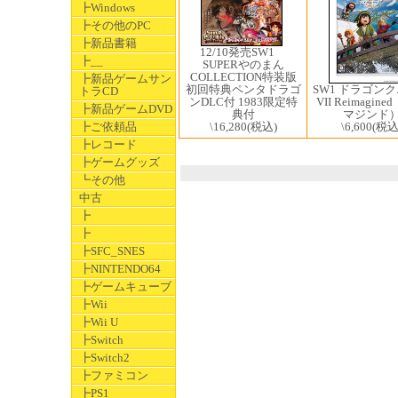
┣Windows
┣その他のPC
┣新品書籍
12/10発売SW1 ​
┣__
SUPERやのまん
COLLECTION特装版
┣新品ゲームサン
初回特典ペンタドラゴ
SW1 ドラゴン
トラCD
ンDLC付 1983限定特
VII Reimagin
┣新品ゲームDVD
典付
マジンド
\16,280
(税込)
\6,600
(税込
┣ご依頼品
┣レコード
┣ゲームグッズ
┗その他
中古
┣
┣
┣SFC_SNES
┣NINTENDO64
┣ゲームキューブ
┣Wii
┣Wii U
┣Switch
┣Switch2
┣ファミコン
┣PS1