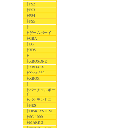
┣PS2
┣PS3
┣PS4
┣PS5
┣
┣ゲームボーイ
┣GBA
┣DS
┣3DS
┣
┣XBOXONE
┣XBOXSX
┣Xbox 360
┣XBOX
┣
┣バーチャルボー
イ
┣ポケモンミニ
┣NES
┣DISKSYSTEM
┣SG-1000
┣MARK 3