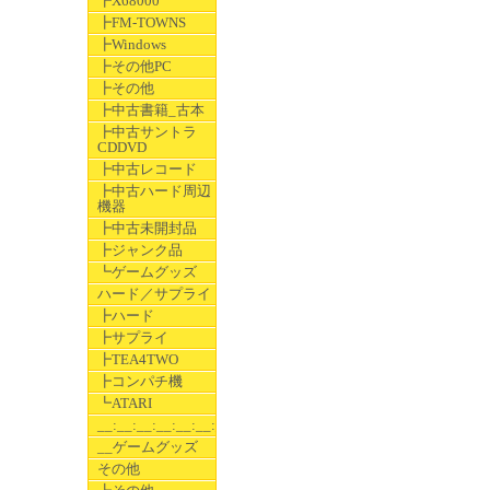
┣X68000
┣FM-TOWNS
┣Windows
┣その他PC
┣その他
┣中古書籍_古本
┣中古サントラ
CDDVD
┣中古レコード
┣中古ハード周辺
機器
┣中古未開封品
┣ジャンク品
┗ゲームグッズ
ハード／サプライ
┣ハード
┣サプライ
┣TEA4TWO
┣コンパチ機
┗ATARI
__:__:__:__:__:__:__
__ゲームグッズ
その他