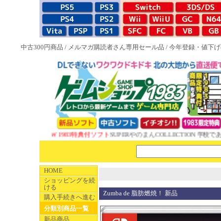
中古300円商品
/
メルマガ購読者さん専用セール品
/
今年登録・値下げ
NEW 1983特典付ソフト
SUPERやのまんCOLLECTION 学校であ
HOME
ショッピングを続
ける
Zumba de 脂肪燃焼！ 新品
購入手続きへ進む
分類別商品一覧
新品商品