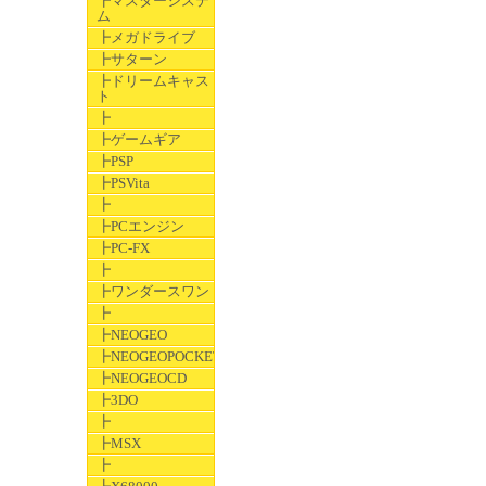
┣マスターシステ
ム
┣メガドライブ
┣サターン
┣ドリームキャス
ト
┣
┣ゲームギア
┣PSP
┣PSVita
┣
┣PCエンジン
┣PC-FX
┣
┣ワンダースワン
┣
┣NEOGEO
┣NEOGEOPOCKET
┣NEOGEOCD
┣3DO
┣
┣MSX
┣