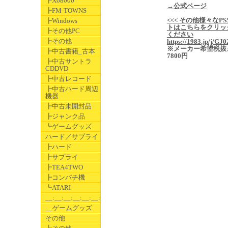
┣X68000
→公式ページ
┣FM-TOWNS
<<< その他様々なPS
┣Windows
トはこちらをクリッ
┣その他PC
ください
┣その他
https://1983.jp/j/GJ0
※メーカー希望税抜
┣中古書籍_古本
7800円
┣中古サントラ
CDDVD
┣中古レコード
┣中古ハード周辺
機器
┣中古未開封品
┣ジャンク品
┗ゲームグッズ
ハード／サプライ
┣ハード
┣サプライ
┣TEA4TWO
┣コンパチ機
┗ATARI
__:__:__:__:__:__:__
__ゲームグッズ
その他