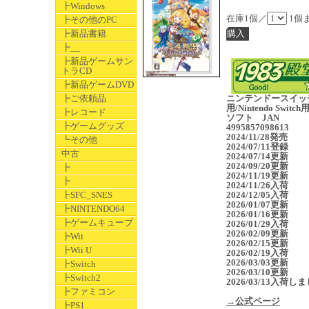
┣Windows
在庫1個／
1個
┣その他のPC
┣新品書籍
┣__
┣新品ゲームサン
トラCD
┣新品ゲームDVD
┣ご依頼品
ニンテンドースイッ
用/Nintendo Switc
┣レコード
ソフト JAN
┣ゲームグッズ
4995857098613
2024/11/28発売
┗その他
2024/07/11登録
中古
2024/07/14更新
2024/09/20更新
┣
2024/11/19更新
┣
2024/11/26入荷
┣SFC_SNES
2024/12/05入荷
2026/01/07更新
┣NINTENDO64
2026/01/16更新
┣ゲームキューブ
2026/01/29入荷
2026/02/09更新
┣Wii
2026/02/15更新
┣Wii U
2026/02/19入荷
2026/03/03更新
┣Switch
2026/03/10更新
┣Switch2
2026/03/13入荷し
┣ファミコン
→公式ページ
┣PS1