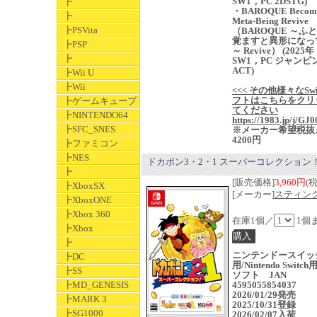
SW1，PC 2DSTG)
┣
・BAROQUE Become
┣
Meta-Being Revive
┣PSVita
（BAROQUE ～ふ
覚ますと異形になっ
┣PSP
～ Revive） (2025年
┣
SW1，PC ジャンピ
ACT)
┣Wii U
┣Wii
<<< その他様々なSwi
フトはこちらをクリ
┣ゲームキューブ
てください
┣NINTENDO64
https://1983.jp/j/GJ0
┣SFC_SNES
※メーカー希望税抜
4200円
┣ファミコン
┣NES
ドカポン3・2・1 スーパーコレクション
┣
[販売価格]
3,960円
(
┣XboxSX
[メーカー]
スティン
┣XboxONE
┣Xbox 360
在庫1個／
1個
┣Xbox
┣
ニンテンドースイッ
┣DC
用/Nintendo Switc
┣SS
ソフト JAN
┣MD_GENESIS
4595055854037
2026/01/29発売
┣MARK 3
2025/10/31登録
┣SG1000
2026/02/07入荷