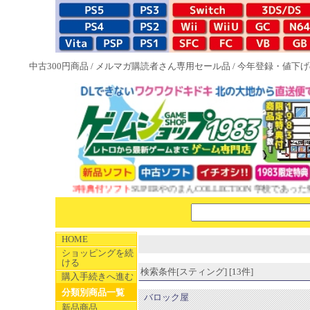
中古300円商品
/
メルマガ購読者さん専用セール品
/
今年登録・値下げ
NEW 1983特典付ソフト
SUPERやのまんCOLLECTION 学校であった怖い
HOME
ショッピングを続
ける
検索条件[スティング] [13件]
購入手続きへ進む
分類別商品一覧
バロック屋
新品商品