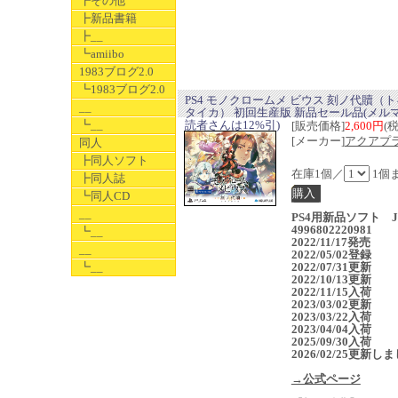
┣その他
┣新品書籍
┣__
┗amiibo
1983ブログ2.0
┗1983ブログ2.0
PS4 モノクロームメ ビウス 刻ノ代贖（
__
タイカ） 初回生産版 新品セール品(メル
┗__
読者さんは12%引)
[販売価格]
2,600円
(
[メーカー]
アクアプ
同人
┣同人ソフト
在庫1個／
1個
┣同人誌
┗同人CD
__
PS4用新品ソフト J
4996802220981
┗__
2022/11/17発売
__
2022/05/02登録
┗__
2022/07/31更新
2022/10/13更新
2022/11/15入荷
2023/03/02更新
2023/03/22入荷
2023/04/04入荷
2025/09/30入荷
2026/02/25更新し
→公式ページ