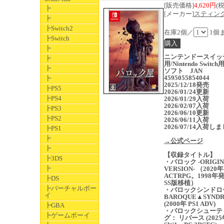
[販売価格]
4,620円
(
┣
[メーカー]
スティン
┣
┣Switch2
在庫2個／
1個
┣Switch
┣
ニンテンドースイッ
┣
用/Nintendo Switc
┣
ソフト JAN
4595055854044
┣
2025/12/18発売
┣PS5
2026/01/24更新
┣PS4
2026/01/29入荷
2026/02/07入荷
┣PS3
2026/06/10更新
┣PS2
2026/06/11入荷
2026/07/14入荷し
┣PS1
┣
→公式ページ
┣
【収録タイトル】
┣3DS
・バロック -ORIGIN
┣
VERSION- （2020年
ACTRPG。1998年
┣DS
SS版移植）
┣バーチャルボー
・バロックシンドロ
イ
BAROQUE▲SYND
(2000年 PS1 ADV)
┣GBA
・バロックシューテ
┣ゲームボーイ
グ： リバース (2025