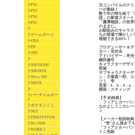
┣PS2
元コンパイルのクリ
ーが集結！
┣PS3
数十年の時を経て「
┣PS4
語」の新章スタート
「魔導物語」の世界
┣PS5
のままに。
┣
お馴染みのキャラク
┣ゲームボーイ
ちの登場で懐かしい
堪能できるRPG！
┣GBA
┣DS
プロデューサー＆デ
ター：安井光
┣3DS
アドバイザー：米光
┣
織田健司
キャラクターデザイ
┣XBOXONE
部淑
┣XBOXSX
サブキャラクターデ
┣Xbox 360
ン：大塚真一郎、エ
ツミ、壱
┣XBOX
音楽：k．h．d．n．
┣
開発：スティング
┣バーチャルボー
【予 約特典】
イ
・フィアとカーバン
┣ポケモンミニ
なかよしミニカレー
ン
┣NES
┣DISKSYSTEM
【メーカー初回特典
┣SG-1000
・ “壱”さん描き下
「フィアとカーバン
┣MARK 3
ミニ色紙