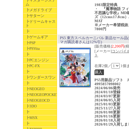
┣マスターシステ
ム
1983限定特典
・ 『魔導物語 フ
┣メガドライブ
不思議な学校』MD
┣サターン
ズ（12cmx17.8cm）
MAT
┣ドリームキャス
※メーカー希望税抜
ト
7800円
┣
┣ゲームギア
PS5 東方スペルカーニバル 新品セール品
マガ購読者さんは12%引)
┣PSP
[販売価格]
2,200円
(
┣PSVita
[メーカー]
コンパイ
┣
ト
┣PCエンジン
┣PC-FX
在庫2個／
1個
┣
┣ワンダースワン
PS5用新品ソフト J
┣
4995857098002
2024/06/06発売
┣NEOGEO
2024/01/18登録
┣NEOGEOPOCKET
2024/03/07更新
2024/06/05入荷
┣NEOGEOCD
2025/01/03更新
┣3DO
2025/11/27入荷
┣
2026/01/08更新
2026/01/16更新
┣MSX
2026/01/18入荷
┣
2026/01/29入荷し