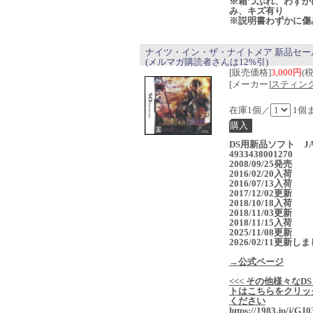
※箱つぶれ、わずか
み、キズ有り
※説明書わずかに傷
ナイツ・イン・ザ・ナイトメア 新品セー
(メルマガ購読者さんは12%引)
[販売価格]
3,000円
(
[メーカー]
スティン
在庫1個／
1個
DS用新品ソフト J
4933438001270
2008/09/25発売
2016/02/20入荷
2016/07/13入荷
2017/12/02更新
2018/10/18入荷
2018/11/03更新
2018/11/15入荷
2025/11/08更新
2026/02/11更新し
→公式ページ
<<< その他様々なD
トはこちらをクリッ
ください
https://1983.jp/j/GJ0