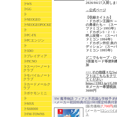
2026/04/27入荷し
┣WS
┣GG
→公式ページ
┣
【収録タイトル】
┣NEOGEO
・ドカポン王国IV 
┣NEOGEOPOCKET
の勇者たち～ （ス
ファミコン 1993年
┣
・ドカポン3・2・1
┣PC-FX
呼ぶ友情～ （スー
ァミコン 1994年）
┣PCエンジン
・ドカポン外伝 炎
┣
ディション （スー
ァミコン 1995年）
┣3DO
┣プレイディア
どこでもセーブ・ロ
┣PICNO
3倍速モード等便利
加
┣スーパーノート
クラブ
<<< その他様々なSwi
┣モバイルノート
フトはこちらをクリ
クラブ
てください
https://1983.jp/j/GJ0
┣カードメールク
※メーカー希望税抜
ラブ
3600円
┣ポケモンミニ
┣
SW 魔導物語 フィアと不思議な学校予 約
+メーカー初回特典付品1983限定特典付
┣MSX
[販売価格]
7,700円
(
┣X68000
[メーカー]
コンパイ
┣FM-TOWNS
ト