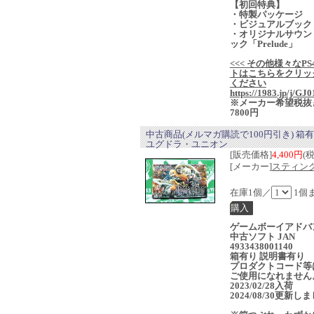
【初回特典】
・特製パッケージ
・ビジュアルブック
・オリジナルサウン
ック「Prelude」
<<< その他様々なPS
トはこちらをクリッ
ください
https://1983.jp/j/GJ0
※メーカー希望税抜
7800円
中古商品(メルマガ購読で100円引き) 箱
ユグドラ・ユニオン
[販売価格]
4,400円
(
[メーカー]
スティン
在庫1個／
1個
ゲームボーイアドバ
中古ソフト JAN
4933438001140
箱有り 説明書有り
プロダクトコード等
ご使用になれません
2023/02/28入荷
2024/08/30更新し