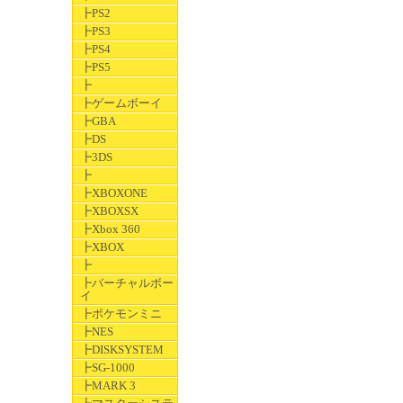
┣PS2
┣PS3
┣PS4
┣PS5
┣
┣ゲームボーイ
┣GBA
┣DS
┣3DS
┣
┣XBOXONE
┣XBOXSX
┣Xbox 360
┣XBOX
┣
┣バーチャルボー
イ
┣ポケモンミニ
┣NES
┣DISKSYSTEM
┣SG-1000
┣MARK 3