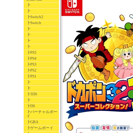
┣
┣
┣Switch2
┣Switch
┣
┣
┣
┣
┣PS5
┣PS4
┣PS3
┣PS2
┣PS1
┣
┣
┣3DS
┣
┣DS
┣バーチャルボー
イ
┣GBA
┣ゲームボーイ