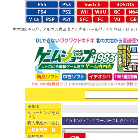
中古300円商品
/
メルマガ購読者さん専用セール品
/
今年登録・値下げ
NEW 1983特典付ソフト
SUPERやのまんCOLLECTION 学校で
HOME
ショッピングを続
ける
ドカポン3・2・1 スーパーコレクション
購入手続きへ進む
分類別商品一覧
新品商品