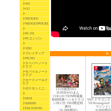
┣WS
┣GG
┣
┣NEOGEO
┣NEOGEOPOCKET
┣
┣PC-FX
┣PCエンジン
┣
┣3DO
┣プレイディア
☆
┣PICNO
┣スーパーノート
クラブ
┣モバイルノート
クラブ
┣カードメールク
ラブ
┣ポケモンミニ
12/10発売SW1 ​
SUPERやのまん
┣
COLLECTION特装版
┣MSX
初回特典ペンタドラゴ
SW1 ドラゴン
ンDLC付 1983限定特
VII Reimagin
┣X68000
典付
マジンド
┣FM-TOWNS
\16,280
(税込)
\6,600
(税込