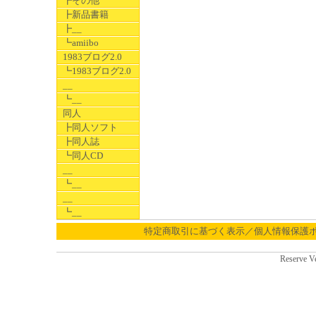
┣その他
┣新品書籍
┣__
┗amiibo
1983ブログ2.0
┗1983ブログ2.0
__
┗__
同人
┣同人ソフト
┣同人誌
┗同人CD
__
┗__
__
┗__
特定商取引に基づく表示／個人情報保護
Reserve V