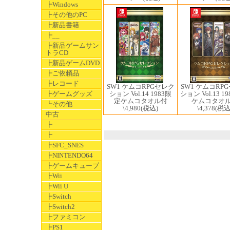
┣Windows
┣その他のPC
┣新品書籍
┣__
┣新品ゲームサン
トラCD
┣新品ゲームDVD
┣ご依頼品
┣レコード
SW1 ケムコRPGセレク
SW1 ケムコRP
┣ゲームグッズ
ション Vol.14 1983限
ション Vol.13 1
定ケムコタオル付
ケムコタオ
┗その他
\4,980
(税込)
\4,378
(税込
中古
┣
┣
┣SFC_SNES
┣NINTENDO64
┣ゲームキューブ
┣Wii
┣Wii U
┣Switch
┣Switch2
┣ファミコン
┣PS1