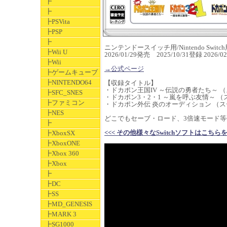
┣
┣
┣PSVita
┣PSP
┣
ニンテンドースイッチ用/Nintendo Switch
┣Wii U
2026/01/29発売 2025/10/31登録 2026
┣Wii
→公式ページ
┣ゲームキューブ
┣NINTENDO64
【収録タイトル】
・ドカポン王国IV ～伝説の勇者たち～ （
┣SFC_SNES
・ドカポン3・2・1 ～嵐を呼ぶ友情～ （
┣ファミコン
・ドカポン外伝 炎のオーディション （スー
┣NES
どこでもセーブ・ロード、3倍速モード
┣
<<< その他様々なSwitchソフトはこちらをクリック
┣XboxSX
┣XboxONE
┣Xbox 360
┣Xbox
┣
┣DC
┣SS
┣MD_GENESIS
┣MARK 3
┣SG1000