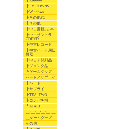
┣X68000
┣FM-TOWNS
┣Windows
┣その他PC
┣その他
┣中古書籍_古本
┣中古サントラ
CDDVD
┣中古レコード
┣中古ハード周辺
機器
┣中古未開封品
┣ジャンク品
┗ゲームグッズ
ハード／サプライ
┣ハード
┣サプライ
┣TEA4TWO
┣コンパチ機
┗ATARI
__:__:__:__:__:__:__
__ゲームグッズ
その他