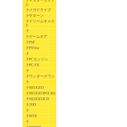
┣マスターシステ
ム
┣メガドライブ
┣サターン
┣ドリームキャス
ト
┣
┣ゲームギア
┣PSP
┣PSVita
┣
┣PCエンジン
┣PC-FX
┣
┣ワンダースワン
┣
┣NEOGEO
┣NEOGEOPOCKET
┣NEOGEOCD
┣3DO
┣
┣MSX
┣