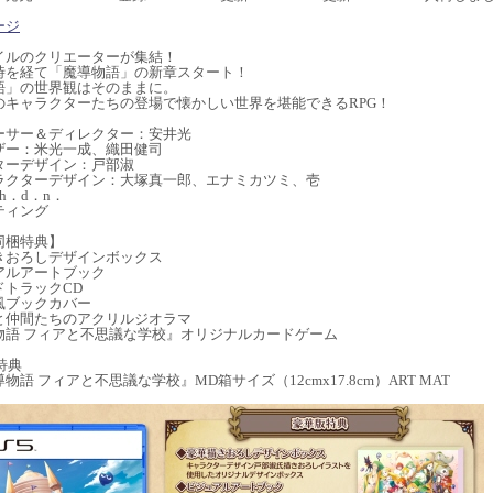
ージ
イルのクリエーターが集結！
時を経て「魔導物語」の新章スタート！
語」の世界観はそのままに。
のキャラクターたちの登場で懐かしい世界を堪能できるRPG！
ーサー＆ディレクター：安井光
ザー：米光一成、織田健司
ターデザイン：戸部淑
ラクターデザイン：大塚真一郎、エナミカツミ、壱
h．d．n．
ティング
同梱特典】
きおろしデザインボックス
アルアートブック
ドトラックCD
風ブックカバー
と仲間たちのアクリルジオラマ
物語 フィアと不思議な学校』オリジナルカードゲーム
特典
物語 フィアと不思議な学校』MD箱サイズ（12cmx17.8cm）ART MAT