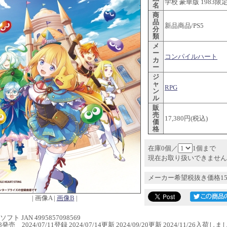
学校 豪華版 1983限
名
商
品
新品商品/PS5
分
類
メ
ー
コンパイルハート
カ
ー
ジ
ャ
RPG
ン
ル
販
売
17,380円(税込)
価
格
在庫0個／
1個まで
現在お取り扱いできません
メーカー希望税抜き価格15
| 画像A |
画像B
|
フト JAN 4995857098569
/28発売 2024/07/11登録 2024/07/14更新 2024/09/20更新 2024/11/26入荷し