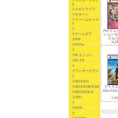
┣マスターシステ
ム
┣メガドライブ
┣サターン
┣ドリームキャス
ト
┣
PS5 ケ
┣ゲームギア
ション Vol
ケム
┣PSP
\4,2
┣PSVita
┣
┣PCエンジン
┣PC-FX
┣
┣ワンダースワン
┣
┣NEOGEO
┣NEOGEOPOCKET
アトラ
Atlas F
┣NEOGEOCD
┣3DO
\1,9
┣
┣MSX
┣