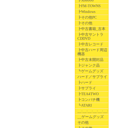
┣X68000
┣FM-TOWNS
┣Windows
┣その他PC
┣その他
┣中古書籍_古本
┣中古サントラ
CDDVD
┣中古レコード
┣中古ハード周辺
機器
┣中古未開封品
┣ジャンク品
┗ゲームグッズ
ハード／サプライ
┣ハード
┣サプライ
┣TEA4TWO
┣コンパチ機
┗ATARI
__:__:__:__:__:__:__
__ゲームグッズ
その他