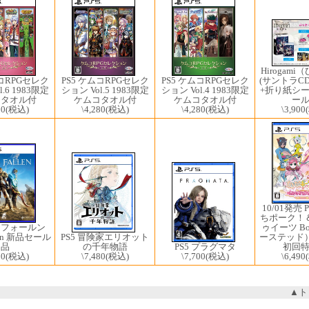
Hirogam
(サントラC
ムコRPGセレク
PS5 ケムコRPGセレク
PS5 ケムコRPGセレク
+折り紙シー
.6 1983限定
ション Vol.5 1983限定
ション Vol.4 1983限定
ー
コタオル付
ケムコタオル付
ケムコタオル付
\3,900
80
(税込)
\4,280
(税込)
\4,280
(税込)
10/01発売 
ちポーク！
ゥイーツ Bo
スフォールン
ーステッド
allen 新品セール
PS5 冒険家エリオット
PS5 プラグマタ
初回
品
の千年物語
\7,700
(税込)
\6,490
00
(税込)
\7,480
(税込)
▲ト