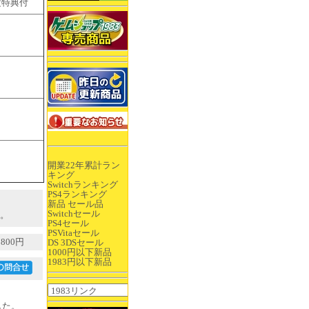
定特典付
開業22年累計ラン
キング
Switchランキング
PS4ランキング
新品 セール品
Switchセール
。
PS4セール
PSVitaセール
800円
DS 3DSセール
1000円以下新品
1983円以下新品
ました。