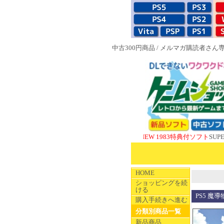
中古300円商品
/
メルマガ購読者さん
NEW 1983特典付ソフト
SUPERやのまん
HOME
ショッピングを続
ける
PS5 魔
購入手続きへ進む
分類別商品一覧
新品商品