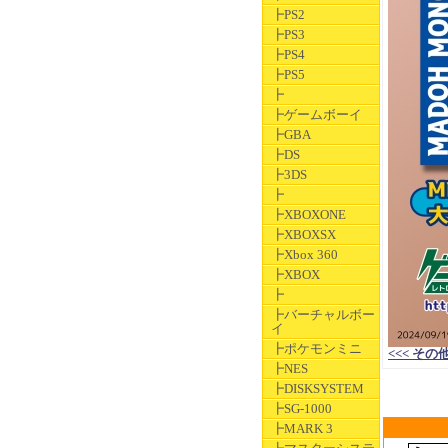
┣PS2
┣PS3
┣PS4
┣PS5
┣
┣ゲームボーイ
┣GBA
┣DS
┣3DS
┣
┣XBOXONE
┣XBOXSX
┣Xbox 360
┣XBOX
┣
┣バーチャルボー
イ
┣ポケモンミニ
<<< その
┣NES
┣DISKSYSTEM
┣SG-1000
┣MARK 3