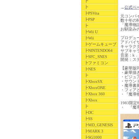
┣
┣
→
公式ペ
┣PSVita
元コンパ
┣PSP
数十年の
「魔導物
┣
お馴染み
┣Wii U
プロデュ
┣Wii
アドバイ
┣ゲームキューブ
キャラク
┣NINTENDO64
サブキャ
音楽：k．
┣SFC_SNES
開発：ス
┣ファミコン
【豪華版
┣NES
・豪華描
┣
・ビジュ
・サウン
┣XboxSX
・魔導書
┣XboxONE
・フィア
┣Xbox 360
・『魔導
┣Xbox
1983限定
┣
・ 『魔導
┣DC
┣SS
┣MD_GENESIS
┣MARK 3
┣SG1000