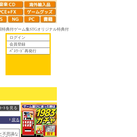
回特典付
ゲーム集
STG
オリジナル特典付
ログイン
会員登録
ﾊﾟｽﾜｰﾄﾞ再発行
りゆく鏡の花へ 70年代風ロボットアニメ ゲッP-X アレサCOLLECTION 
戻る
アと不思議な