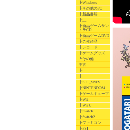
┣Windows
┣その他のPC
┣新品書籍
┣__
┣新品ゲームサン
トラCD
┣新品ゲームDVD
┣ご依頼品
┣レコード
┣ゲームグッズ
┗その他
中古
┣
┣
┣SFC_SNES
┣NINTENDO64
┣ゲームキューブ
┣Wii
┣Wii U
┣Switch
┣Switch2
┣ファミコン
┣PS1