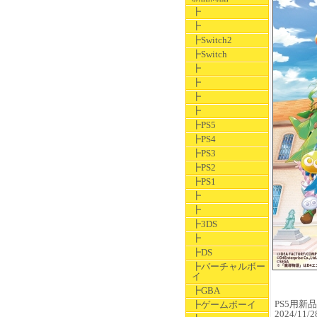
┣
┣
┣Switch2
┣Switch
┣
┣
┣
┣
┣PS5
┣PS4
┣PS3
┣PS2
┣PS1
┣
┣
┣3DS
┣
┣DS
┣バーチャルボー
イ
┣GBA
PS5用新品ソ
┣ゲームボーイ
2024/11