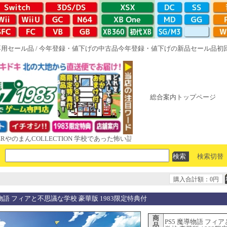
専用セール品
/
今年登録・値下げの中古品
今年登録・値下げの新品セール品
初
総合案内トップページ
COLLECTION 学校であった怖い話と晦󠄀つきこもり ルート16R やがて散
検索切替
購入合計額：0円
導物語 フィアと不思議な学校 豪華版 1983限定特典付
商
PS5 魔導物語 フィ
品