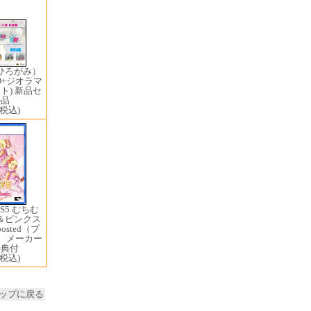
i（ひろがみ）
D+ジオラマ
ト) 新品セ
ル品
(税込)
PS5 むちむ
＆ピンクス
osted（ブ
） メーカー
特典付
(税込)
ップに戻る