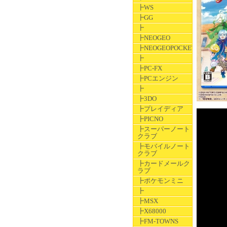
┣WS
┣GG
┣
┣NEOGEO
┣NEOGEOPOCKET
┣
┣PC-FX
┣PCエンジン
┣
┣3DO
┣プレイディア
┣PICNO
┣スーパーノート
クラブ
┣モバイルノート
クラブ
┣カードメールク
ラブ
┣ポケモンミニ
┣
┣MSX
┣X68000
┣FM-TOWNS