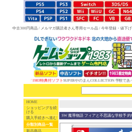
中古300円商品
/
メルマガ購読者さん専用セール品
/
今年登録・値下げ
NEW 1983特典付ソフト
SUPERやのまんCOLLECTION 学校であった
HOME
ショッピングを続
ける
SW 魔導物語 フィアと不思議な学校予 
購入手続きへ進む
分類別商品一覧
新品商品