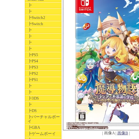
┣
┣
┣Switch2
┣Switch
┣
┣
┣
┣
┣PS5
┣PS4
┣PS3
┣PS2
┣PS1
┣
┣
┣3DS
┣
┣DS
┣バーチャルボー
イ
┣GBA
| 画像A |
画像B
|
┣ゲームボーイ