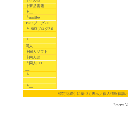
┣その他
┣新品書籍
┣__
┗amiibo
1983ブログ2.0
┗1983ブログ2.0
__
┗__
同人
┣同人ソフト
┣同人誌
┗同人CD
__
┗__
__
┗__
特定商取引に基づく表示／個人情報保護
Reserve V