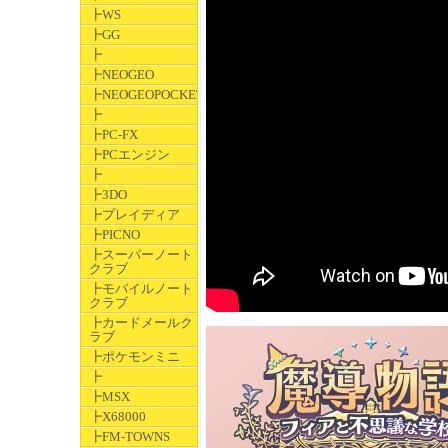
┣WS
┣GG
┣
┣NEOGEO
┣NEOGEOPOCKET
┣
┣PC-FX
┣PCエンジン
┣
┣3DO
┣プレイディア
┣PICNO
┣スーパーノート
クラブ
┣モバイルノート
クラブ
┣カードメールク
ラブ
┣ポケモンミニ
┣
┣MSX
┣X68000
┣FM-TOWNS