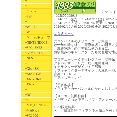
┣
┣
┣PSVita
ニンテンドース
4995857098613
┣PSP
2024/11/28発売 2024/07/11登録 2024/0
┣
2024/12/05入荷 2026/01/07更新 2026/0
2026/02/19入荷 2026/03/03更新 2026/
┣Wii U
┣Wii
→公式ページ
┣ゲームキューブ
元コンパイルのクリエーターが集結！
┣NINTENDO64
数十年の時を経て「魔導物語」の新章ス
┣SFC_SNES
「魔導物語」の世界観はそのままに。
お馴染みのキャラクターたちの登場で懐か
┣ファミコン
┣NES
プロデューサー＆ディレクター：安井光
アドバイザー：米光一成、織田健司
┣
キャラクターデザイン：戸部淑
┣XboxSX
サブキャラクターデザイン：大塚真一郎
┣XboxONE
音楽：k．h．d．n．
開発：スティング
┣Xbox 360
┣Xbox
【予 約特典】
・フィアとカーバンクルのなかよしミニ
┣
┣DC
【メーカー初回特典】
・ “壱”さん描き下ろし「フィアとカー
┣SS
┣MD_GENESIS
1983限定特典
┣MARK 3
・ 『魔導物語 フィアと不思議な学校』MD箱サ
┣SG1000