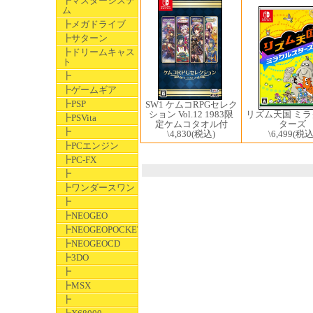
┣マスターシステ
ム
┣メガドライブ
┣サターン
┣ドリームキャス
ト
┣
┣ゲームギア
┣PSP
SW1 ケムコRPGセレク
リズム天国 ミ
ション Vol.12 1983限
┣PSVita
ターズ
定ケムコタオル付
┣
\6,499
(税込
\4,830
(税込)
┣PCエンジン
┣PC-FX
┣
┣ワンダースワン
┣
┣NEOGEO
┣NEOGEOPOCKET
┣NEOGEOCD
┣3DO
┣
┣MSX
┣