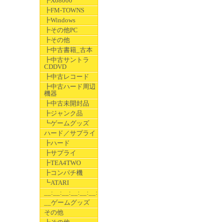
┣X68000
┣FM-TOWNS
┣Windows
┣その他PC
┣その他
┣中古書籍_古本
┣中古サントラ
CDDVD
┣中古レコード
┣中古ハード周辺
機器
┣中古未開封品
┣ジャンク品
┗ゲームグッズ
ハード／サプライ
┣ハード
┣サプライ
┣TEA4TWO
┣コンパチ機
┗ATARI
__:__:__:__:__:__:__
__ゲームグッズ
その他