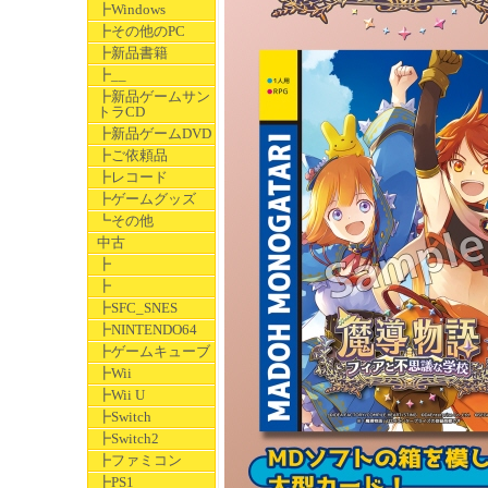
┣Windows
┣その他のPC
┣新品書籍
┣__
┣新品ゲームサン
トラCD
┣新品ゲームDVD
┣ご依頼品
┣レコード
┣ゲームグッズ
┗その他
中古
┣
┣
┣SFC_SNES
┣NINTENDO64
┣ゲームキューブ
┣Wii
┣Wii U
┣Switch
┣Switch2
┣ファミコン
┣PS1