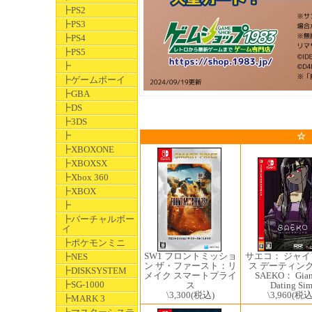
┣PS2
┣PS3
┣PS4
┣PS5
┣
┣ゲームボーイ
┣GBA
┣DS
┣3DS
┣
☆
┣XBOXONE
┣XBOXSX
┣Xbox 360
┣XBOX
┣
┣バーチャルボー
イ
┣ポケモンミニ
SW1 フロントミッショ
サエコ： ジャ
┣NES
ン ザ・ファースト：リ
ス デーティング
┣DISKSYSTEM
メイク スマートプライ
SAEKO： Gian
┣SG-1000
ス
Dating Si
\3,300
(税込)
\3,960
(税込
┣MARK 3