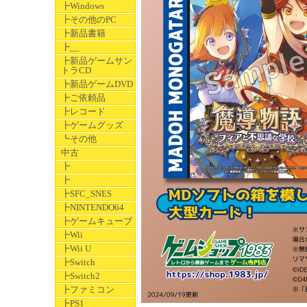
┣Windows
┣その他のPC
┣新品書籍
┣__
┣新品ゲームサン
トラCD
┣新品ゲームDVD
┣ご依頼品
┣レコード
┣ゲームグッズ
┗その他
中古
┣
┣
┣SFC_SNES
┣NINTENDO64
┣ゲームキューブ
┣Wii
┣Wii U
┣Switch
┣Switch2
┣ファミコン
┣PS1