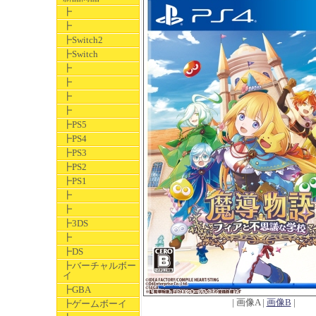
┣
┣
┣Switch2
┣Switch
┣
┣
┣
┣
┣PS5
┣PS4
┣PS3
┣PS2
┣PS1
┣
┣
┣3DS
┣
┣DS
┣バーチャルボー
イ
┣GBA
| 画像A |
画像B
|
┣ゲームボーイ