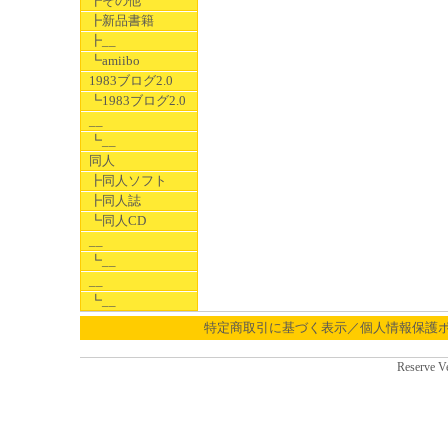
┣その他
┣新品書籍
┣__
┗amiibo
1983ブログ2.0
┗1983ブログ2.0
__
┗__
同人
┣同人ソフト
┣同人誌
┗同人CD
__
┗__
__
┗__
特定商取引に基づく表示／個人情報保護
Reserve V