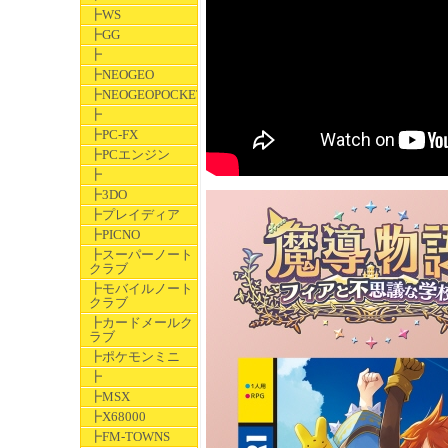
┣WS
┣GG
┣
┣NEOGEO
┣NEOGEOPOCKET
┣
┣PC-FX
┣PCエンジン
┣
┣3DO
┣プレイディア
┣PICNO
┣スーパーノート
クラブ
┣モバイルノート
クラブ
┣カードメールク
ラブ
┣ポケモンミニ
┣
┣MSX
┣X68000
┣FM-TOWNS