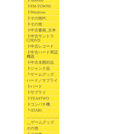
┣X68000
┣FM-TOWNS
┣Windows
┣その他PC
┣その他
┣中古書籍_古本
┣中古サントラ
CDDVD
┣中古レコード
┣中古ハード周辺
機器
┣中古未開封品
┣ジャンク品
┗ゲームグッズ
ハード／サプライ
┣ハード
┣サプライ
┣TEA4TWO
┣コンパチ機
┗ATARI
__:__:__:__:__:__:__
__ゲームグッズ
その他