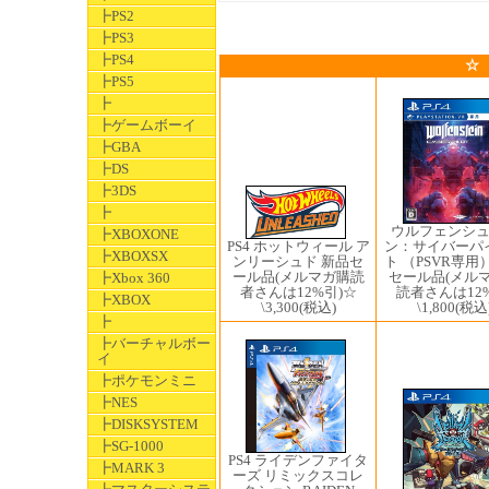
┣PS2
┣PS3
┣PS4
☆
┣PS5
┣
┣ゲームボーイ
┣GBA
┣DS
┣3DS
┣
ウルフェンシ
┣XBOXONE
ン：サイバーパ
PS4 ホットウィール ア
┣XBOXSX
ト （PSVR専用
ンリーシュド 新品セ
セール品(メル
ール品(メルマガ購読
┣Xbox 360
読者さんは12
者さんは12%引)☆
┣XBOX
\1,800
(税込
\3,300
(税込)
┣
┣バーチャルボー
イ
┣ポケモンミニ
┣NES
┣DISKSYSTEM
┣SG-1000
PS4 ライデンファイタ
┣MARK 3
ーズ リミックスコレ