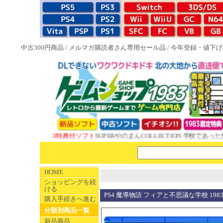
中古300円商品
/
メルマガ購読者さん専用セール品
/
今年登録・値下げ
NEW 1983特典付ソフト
SUPERやのまんCOLLECTION 学校であった怖
HOME
ショッピングを続
ける
PS4 魔導物語 フィアと不思議な学校 19
購入手続きへ進む
分類別商品一覧
新品商品