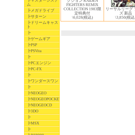
┣マスターシステ
クション RAIDEN
ム
FIGHTERS REMIX
COLLECTION 1983限
リーサルリーグ 
┣メガドライブ
定特典付
ズ 新品
┣サターン
\6,028
(税込)
\3,850
(税込
┣ドリームキャス
ト
┣
┣ゲームギア
┣PSP
┣PSVita
┣
┣PCエンジン
┣PC-FX
┣
┣ワンダースワン
┣
┣NEOGEO
┣NEOGEOPOCKET
┣NEOGEOCD
┣3DO
┣
┣MSX
┣