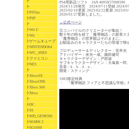
┣
PS4用新品ソフト JAN 4995857098590
2024/11/28発売 2024/07/11登録 2024/0
┣
2025/02/10更新 2025/02/22更新 2025/0
┣PSVita
2026/01/27更新しました。
┣PSP
→公式ページ
┣
┣Wii U
元コンパイルのクリエーターが集結！
数十年の時を経て「魔導物語」の新章ス
┣Wii
「魔導物語」の世界観はそのままに。
┣ゲームキューブ
お馴染みのキャラクターたちの登場で懐か
┣NINTENDO64
プロデューサー＆ディレクター：安井光
┣SFC_SNES
アドバイザー：米光一成、織田健司
┣ファミコン
キャラクターデザイン：戸部淑
サブキャラクターデザイン：大塚真一郎
┣NES
音楽：k．h．d．n．
┣
開発：スティング
┣XboxSX
1983限定特典
┣XboxONE
・ 『魔導物語 フィアと不思議な学校』MD箱サ
┣Xbox 360
┣Xbox
┣
┣DC
┣SS
┣MD_GENESIS
┣MARK 3
┣SG1000