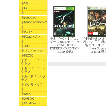
┣WS
┣GG
┣
┣NEOGEO
┣NEOGEOPOCKET
┣
┣PC-FX
┣PCエンジン
[即納]中古(メ
中古 ゾーン オブ エン
┣
読で120円引) 
ダーズ HDエディショ
品 ロストオデ
ン ZONE OF THE
┣3DO
Lost Odyss
ENDERS HD EDITION
┣プレイディア
\1,800
(税込
\1,100
(税込)
┣PICNO
┣スーパーノート
クラブ
┣モバイルノート
クラブ
┣カードメールク
ラブ
┣ポケモンミニ
┣
┣MSX
┣X68000
┣FM-TOWNS