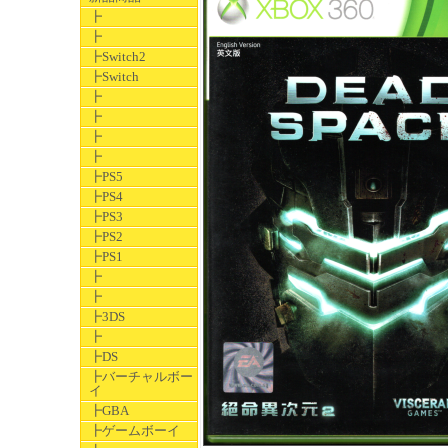
┣
┣
┣Switch2
┣Switch
┣
┣
┣
┣
┣PS5
┣PS4
┣PS3
┣PS2
┣PS1
┣
┣
┣3DS
┣
┣DS
┣バーチャルボー
イ
┣GBA
┣ゲームボーイ