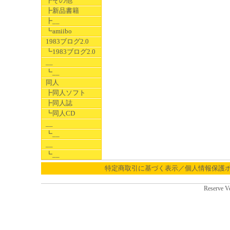
┣その他
┣新品書籍
┣__
┗amiibo
1983ブログ2.0
┗1983ブログ2.0
__
┗__
同人
┣同人ソフト
┣同人誌
┗同人CD
__
┗__
__
┗__
特定商取引に基づく表示／個人情報保護
Reserve V