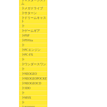
┣マスターシステ
ム
┣メガドライブ
┣サターン
┣ドリームキャス
ト
┣
┣ゲームギア
┣PSP
┣PSVita
┣
┣PCエンジン
┣PC-FX
┣
┣ワンダースワン
┣
┣NEOGEO
┣NEOGEOPOCKET
┣NEOGEOCD
┣3DO
┣
┣MSX
┣