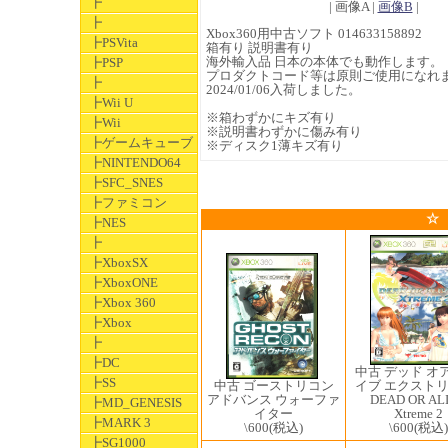
┣
| 画像A |
画像B
|
┣
Xbox360用中古ソフト 014633158892
┣PSVita
箱有り 説明書有り
海外輸入品 日本の本体でも動作します。
┣PSP
プロダクトコード等は原則ご使用になれ
┣
2024/01/06入荷しました。
┣Wii U
※箱わずかにキズ有り
┣Wii
※説明書わずかに傷み有り
┣ゲームキューブ
※ディスク1薄キズ有り
┣NINTENDO64
┣SFC_SNES
┣ファミコン
☆
┣NES
┣
┣XboxSX
┣XboxONE
┣Xbox 360
┣Xbox
┣
┣DC
中古 デッド オ
┣SS
中古 ゴーストリコン
イブ エクストリ
アドバンス ウォーファ
DEAD OR AL
┣MD_GENESIS
イター
Xtreme 2
┣MARK 3
\600
(税込)
\600
(税込)
┣SG1000