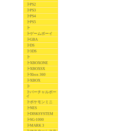
┣PS2
┣PS3
┣PS4
┣PS5
┣
┣ゲームボーイ
┣GBA
┣DS
┣3DS
┣
┣XBOXONE
┣XBOXSX
┣Xbox 360
┣XBOX
┣
┣バーチャルボー
イ
┣ポケモンミニ
┣NES
┣DISKSYSTEM
┣SG-1000
┣MARK 3