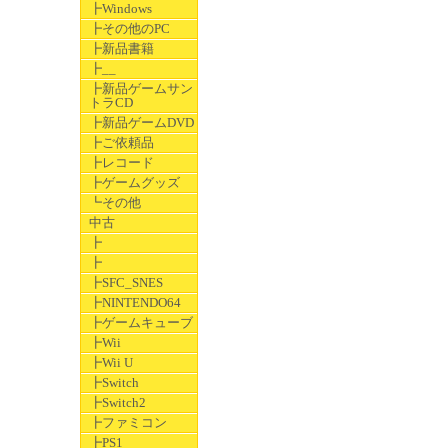
┣Windows
┣その他のPC
┣新品書籍
┣__
┣新品ゲームサン
トラCD
┣新品ゲームDVD
┣ご依頼品
┣レコード
┣ゲームグッズ
┗その他
中古
┣
┣
┣SFC_SNES
┣NINTENDO64
┣ゲームキューブ
┣Wii
┣Wii U
┣Switch
┣Switch2
┣ファミコン
┣PS1