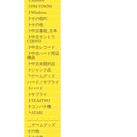
┣X68000
┣FM-TOWNS
┣Windows
┣その他PC
┣その他
┣中古書籍_古本
┣中古サントラ
CDDVD
┣中古レコード
┣中古ハード周辺
機器
┣中古未開封品
┣ジャンク品
┗ゲームグッズ
ハード／サプライ
┣ハード
┣サプライ
┣TEA4TWO
┣コンパチ機
┗ATARI
__:__:__:__:__:__:__
__ゲームグッズ
その他