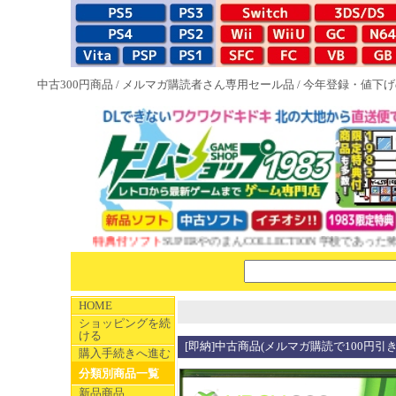
中古300円商品
/
メルマガ購読者さん専用セール品
/
今年登録・値下げ
NEW 1983特典付ソフト
SUPERやのまんCOLLECTION 学校であった怖い
HOME
ショッピングを続
ける
[即納]中古商品(メルマガ購読で100円引き) 
購入手続きへ進む
分類別商品一覧
新品商品