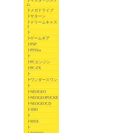
┣マスターシステ
ム
┣メガドライブ
┣サターン
┣ドリームキャス
ト
┣
┣ゲームギア
┣PSP
┣PSVita
┣
┣PCエンジン
┣PC-FX
┣
┣ワンダースワン
┣
┣NEOGEO
┣NEOGEOPOCKET
┣NEOGEOCD
┣3DO
┣
┣MSX
┣