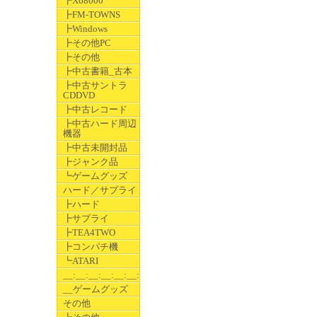
┣X68000
┣FM-TOWNS
┣Windows
┣その他PC
┣その他
┣中古書籍_古本
┣中古サントラ
CDDVD
┣中古レコード
┣中古ハード周辺
機器
┣中古未開封品
┣ジャンク品
┗ゲームグッズ
ハード／サプライ
┣ハード
┣サプライ
┣TEA4TWO
┣コンパチ機
┗ATARI
__:__:__:__:__:__:__
__ゲームグッズ
その他