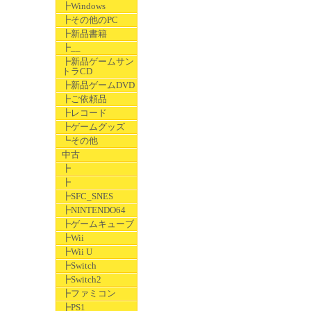
┣Windows
┣その他のPC
┣新品書籍
┣__
┣新品ゲームサン
トラCD
┣新品ゲームDVD
┣ご依頼品
┣レコード
┣ゲームグッズ
┗その他
中古
┣
┣
┣SFC_SNES
┣NINTENDO64
┣ゲームキューブ
┣Wii
┣Wii U
┣Switch
┣Switch2
┣ファミコン
┣PS1