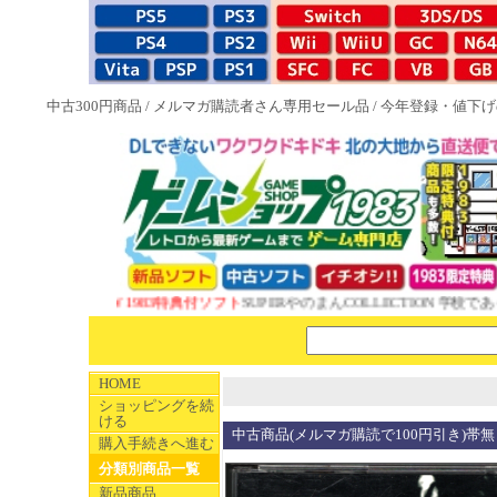
中古300円商品
/
メルマガ購読者さん専用セール品
/
今年登録・値下げ
NEW 1983特典付ソフト
SUPERやのまんCOLLECTION 学校であっ
HOME
ショッピングを続
ける
中古商品(メルマガ購読で100円引き)帯無
購入手続きへ進む
分類別商品一覧
新品商品