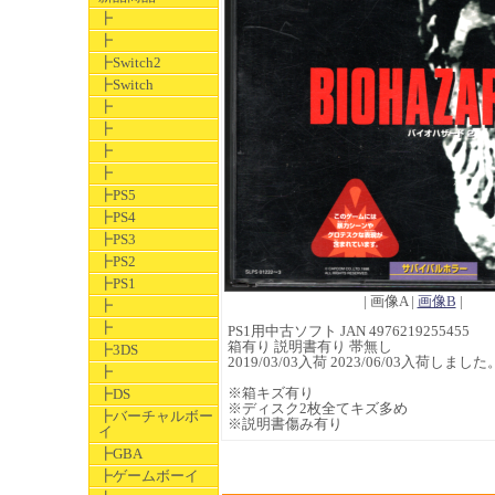
┣
┣
┣Switch2
┣Switch
┣
┣
┣
┣
┣PS5
┣PS4
┣PS3
┣PS2
┣PS1
| 画像A |
画像B
|
┣
┣
PS1用中古ソフト JAN 4976219255455
箱有り 説明書有り 帯無し
┣3DS
2019/03/03入荷 2023/06/03入荷しました
┣
※箱キズ有り
┣DS
※ディスク2枚全てキズ多め
┣バーチャルボー
※説明書傷み有り
イ
┣GBA
┣ゲームボーイ