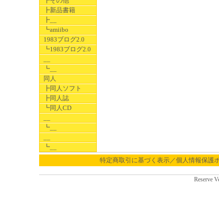
┣その他
┣新品書籍
┣__
┗amiibo
1983ブログ2.0
┗1983ブログ2.0
__
┗__
同人
┣同人ソフト
┣同人誌
┗同人CD
__
┗__
__
┗__
特定商取引に基づく表示／個人情報保護
Reserve V