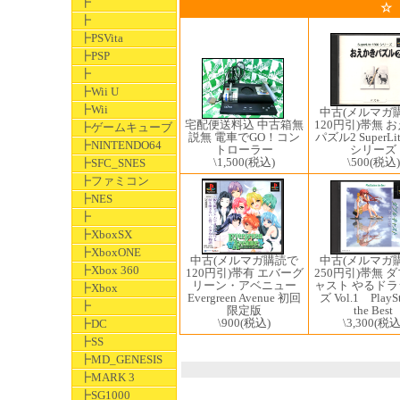
┣
☆
┣
┣PSVita
┣PSP
┣
┣Wii U
┣Wii
中古(メルマガ
120円引)帯無 
宅配便送料込 中古箱無
┣ゲームキューブ
パズル2 SuperLit
説無 電車でGO！コン
┣NINTENDO64
シリーズ
トローラー
\500
(税込)
\1,500
(税込)
┣SFC_SNES
┣ファミコン
┣NES
┣
┣XboxSX
┣XboxONE
中古(メルマガ
中古(メルマガ購読で
┣Xbox 360
250円引)帯無 
120円引)帯有 エバーグ
ャスト やるド
リーン・アベニュー
┣Xbox
ズ Vol.1 PlaySt
Evergreen Avenue 初回
┣
the Best
限定版
\3,300
(税込
\900
(税込)
┣DC
┣SS
┣MD_GENESIS
┣MARK 3
┣SG1000