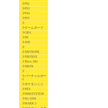
┣PS2
┣PS3
┣PS4
┣PS5
┣
┣ゲームボーイ
┣GBA
┣DS
┣3DS
┣
┣XBOXONE
┣XBOXSX
┣Xbox 360
┣XBOX
┣
┣バーチャルボー
イ
┣ポケモンミニ
┣NES
┣DISKSYSTEM
┣SG-1000
┣MARK 3