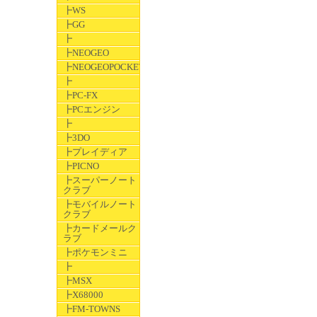
┣WS
┣GG
┣
┣NEOGEO
┣NEOGEOPOCKET
┣
┣PC-FX
┣PCエンジン
┣
┣3DO
┣プレイディア
┣PICNO
┣スーパーノート
クラブ
┣モバイルノート
クラブ
┣カードメールク
ラブ
┣ポケモンミニ
┣
┣MSX
┣X68000
┣FM-TOWNS