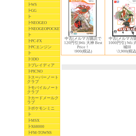
┣WS
┣GG
┣
┣NEOGEO
┣NEOGEOPOCKET
┣
中古(メルマガ購読で
中古(メルマガ
┣PC-FX
120円引)Wii 大神 Best
1000円引) Wii
Price！
┣PCエンジン
城III
\900
(税込)
\3,900
(税込
┣
┣3DO
┣プレイディア
┣PICNO
┣スーパーノート
クラブ
┣モバイルノート
クラブ
┣カードメールク
ラブ
┣ポケモンミニ
┣
┣MSX
┣X68000
┣FM-TOWNS