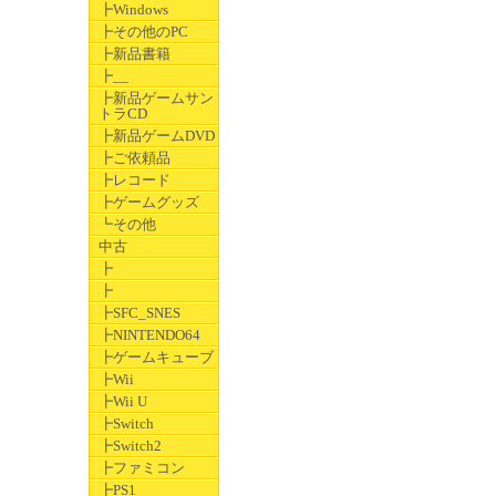
┣Windows
┣その他のPC
┣新品書籍
┣__
┣新品ゲームサン
トラCD
┣新品ゲームDVD
┣ご依頼品
┣レコード
┣ゲームグッズ
┗その他
中古
┣
┣
┣SFC_SNES
┣NINTENDO64
┣ゲームキューブ
┣Wii
┣Wii U
┣Switch
┣Switch2
┣ファミコン
┣PS1