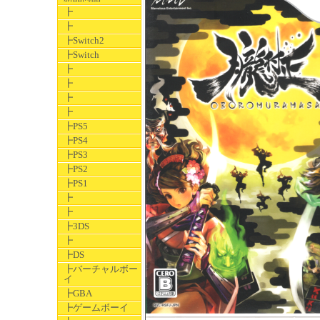
┣
┣
┣Switch2
┣Switch
┣
┣
┣
┣
┣PS5
┣PS4
┣PS3
┣PS2
┣PS1
┣
┣
┣3DS
┣
┣DS
┣バーチャルボー
イ
┣GBA
┣ゲームボーイ