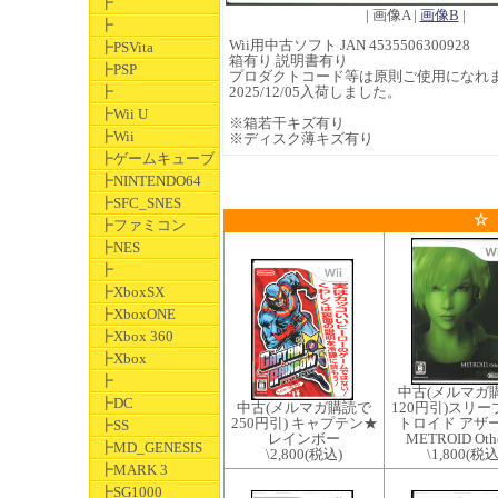
┣
| 画像A |
画像B
|
┣
Wii用中古ソフト JAN 4535506300928
┣PSVita
箱有り 説明書有り
┣PSP
プロダクトコード等は原則ご使用になれ
┣
2025/12/05入荷しました。
┣Wii U
※箱若干キズ有り
┣Wii
※ディスク薄キズ有り
┣ゲームキューブ
┣NINTENDO64
┣SFC_SNES
☆
┣ファミコン
┣NES
┣
┣XboxSX
┣XboxONE
┣Xbox 360
┣Xbox
┣
中古(メルマガ
┣DC
120円引)スリー
中古(メルマガ購読で
トロイド アザ
250円引) キャプテン★
┣SS
METROID Oth
レインボー
┣MD_GENESIS
\1,800
(税込
\2,800
(税込)
┣MARK 3
┣SG1000