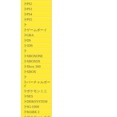
┣PS2
┣PS3
┣PS4
┣PS5
┣
┣ゲームボーイ
┣GBA
┣DS
┣3DS
┣
┣XBOXONE
┣XBOXSX
┣Xbox 360
┣XBOX
┣
┣バーチャルボー
イ
┣ポケモンミニ
┣NES
┣DISKSYSTEM
┣SG-1000
┣MARK 3