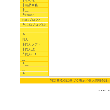
┣その他
┣新品書籍
┣__
┗amiibo
1983ブログ2.0
┗1983ブログ2.0
__
┗__
同人
┣同人ソフト
┣同人誌
┗同人CD
__
┗__
__
┗__
特定商取引に基づく表示／個人情報保護
Reserve V