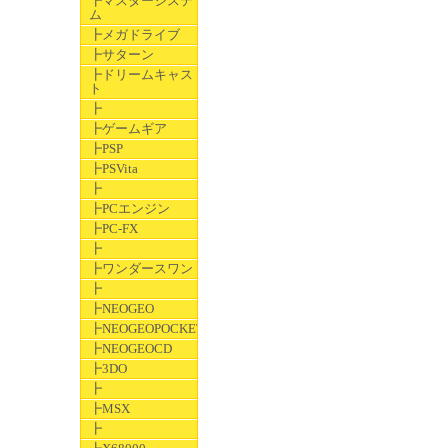
┣マスターシステ
ム
┣メガドライブ
┣サターン
┣ドリームキャス
ト
┣
┣ゲームギア
┣PSP
┣PSVita
┣
┣PCエンジン
┣PC-FX
┣
┣ワンダースワン
┣
┣NEOGEO
┣NEOGEOPOCKET
┣NEOGEOCD
┣3DO
┣
┣MSX
┣