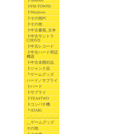
┣X68000
┣FM-TOWNS
┣Windows
┣その他PC
┣その他
┣中古書籍_古本
┣中古サントラ
CDDVD
┣中古レコード
┣中古ハード周辺
機器
┣中古未開封品
┣ジャンク品
┗ゲームグッズ
ハード／サプライ
┣ハード
┣サプライ
┣TEA4TWO
┣コンパチ機
┗ATARI
__:__:__:__:__:__:__
__ゲームグッズ
その他