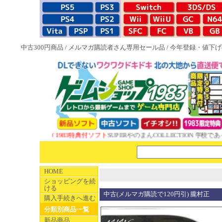
中古300円商品
/
メルマガ購読者さん専用セール品
/
今年登録・値下げ
NEW 1983特典付ソフト
SUPERやのまんCOLLECTION 学校であっ
HOME
ショッピングを続
ける
中古(メルマガ購読で120円引) 朧村正
購入手続きへ進む
分類別商品一覧
新品商品