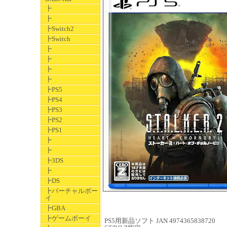
┣
┣
┣Switch2
┣Switch
┣
┣
┣
┣
┣PS5
┣PS4
┣PS3
┣PS2
┣PS1
┣
┣
┣3DS
┣
┣DS
┣バーチャルボー
イ
┣GBA
┣ゲームボーイ
PS5用新品ソフト JAN 4974365838720