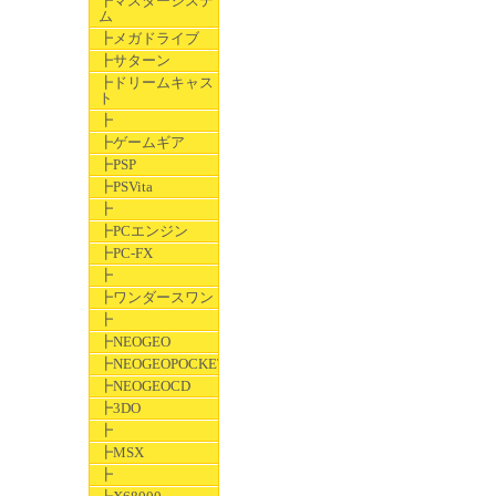
┣マスターシステ
ム
┣メガドライブ
┣サターン
┣ドリームキャス
ト
┣
┣ゲームギア
┣PSP
┣PSVita
┣
┣PCエンジン
┣PC-FX
┣
┣ワンダースワン
┣
┣NEOGEO
┣NEOGEOPOCKET
┣NEOGEOCD
┣3DO
┣
┣MSX
┣