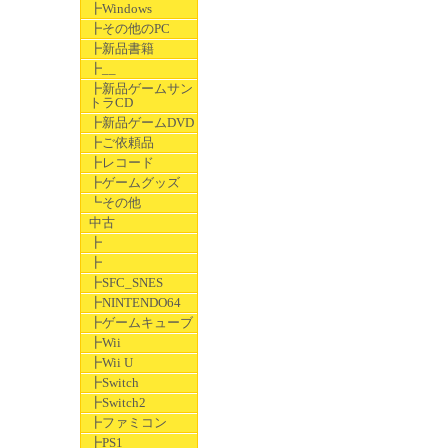
┣Windows
┣その他のPC
┣新品書籍
┣__
┣新品ゲームサン
トラCD
┣新品ゲームDVD
┣ご依頼品
┣レコード
┣ゲームグッズ
┗その他
中古
┣
┣
┣SFC_SNES
┣NINTENDO64
┣ゲームキューブ
┣Wii
┣Wii U
┣Switch
┣Switch2
┣ファミコン
┣PS1