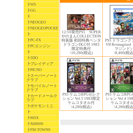
┣WS
┣GG
┣
┣NEOGEO
┣NEOGEOPOCKET
12/10発売PS5 ​SUPER
┣
やのまんCOLLECTION
┣PC-FX
PS5 ドラゴン
特装版 初回特典ペンタ
VII Reimagin
ドラゴンDLC付 1983
┣PCエンジン
マジンド
限定特典付
┣
\8,400
(税込
\16,280
(税込)
┣3DO
┣プレイディア
┣PICNO
┣スーパーノート
クラブ
┣モバイルノート
クラブ
PS5 ケムコRPGセレク
PS5 ケムコRP
┣カードメールク
ション Vol.5 1983限定
ション Vol.4 1
ラブ
ケムコタオル付
ケムコタオ
┣ポケモンミニ
\4,280
(税込)
\4,280
(税込
┣
┣MSX
┣X68000
┣FM-TOWNS