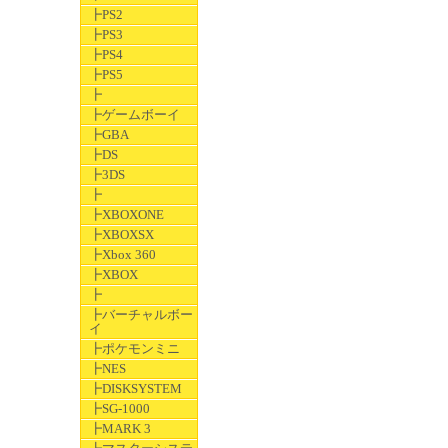
┣PS2
┣PS3
┣PS4
┣PS5
┣
┣ゲームボーイ
┣GBA
┣DS
┣3DS
┣
┣XBOXONE
┣XBOXSX
┣Xbox 360
┣XBOX
┣
┣バーチャルボー
イ
┣ポケモンミニ
┣NES
┣DISKSYSTEM
┣SG-1000
┣MARK 3