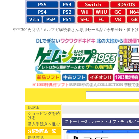
中古300円商品
/
メルマガ購読者さん専用セール品
/
今年登録・値下げ
NEW 1983特典付ソフト
SUPERやのまんCOLLECTION 学校であ
HOME
ショッピングを続
ける
ストーカー2： ハート・オブ・チョルノービリ S.T.A.
購入手続きへ進む
分類別商品一覧
新品商品