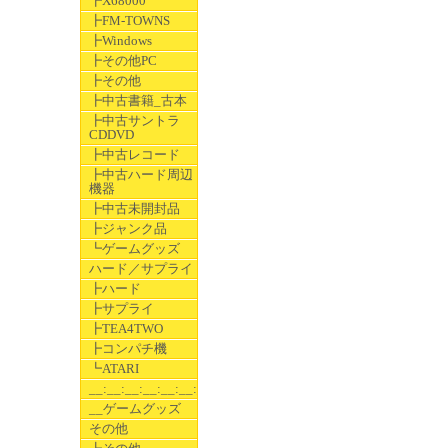
┣X68000
┣FM-TOWNS
┣Windows
┣その他PC
┣その他
┣中古書籍_古本
┣中古サントラ
CDDVD
┣中古レコード
┣中古ハード周辺
機器
┣中古未開封品
┣ジャンク品
┗ゲームグッズ
ハード／サプライ
┣ハード
┣サプライ
┣TEA4TWO
┣コンパチ機
┗ATARI
__:__:__:__:__:__:__
__ゲームグッズ
その他