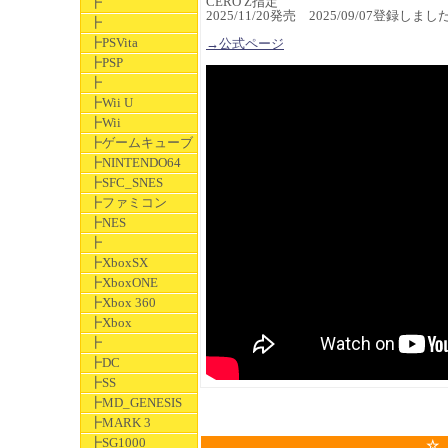
CERO Z指定
┣
2025/11/20発売 2025/09/07登録しまし
┣
┣PSVita
→公式ページ
┣PSP
┣
┣Wii U
┣Wii
┣ゲームキューブ
┣NINTENDO64
┣SFC_SNES
┣ファミコン
┣NES
┣
┣XboxSX
┣XboxONE
┣Xbox 360
┣Xbox
┣
┣DC
┣SS
┣MD_GENESIS
┣MARK 3
┣SG1000
☆