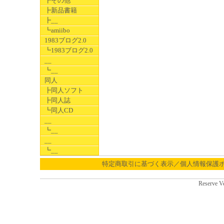
┣その他
┣新品書籍
┣__
┗amiibo
1983ブログ2.0
┗1983ブログ2.0
__
┗__
同人
┣同人ソフト
┣同人誌
┗同人CD
__
┗__
__
┗__
特定商取引に基づく表示／個人情報保護
Reserve V