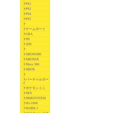
┣PS2
┣PS3
┣PS4
┣PS5
┣
┣ゲームボーイ
┣GBA
┣DS
┣3DS
┣
┣XBOXONE
┣XBOXSX
┣Xbox 360
┣XBOX
┣
┣バーチャルボー
イ
┣ポケモンミニ
┣NES
┣DISKSYSTEM
┣SG-1000
┣MARK 3