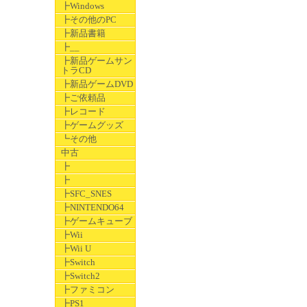
┣Windows
┣その他のPC
┣新品書籍
┣__
┣新品ゲームサン
トラCD
┣新品ゲームDVD
┣ご依頼品
┣レコード
┣ゲームグッズ
┗その他
中古
┣
┣
┣SFC_SNES
┣NINTENDO64
┣ゲームキューブ
┣Wii
┣Wii U
┣Switch
┣Switch2
┣ファミコン
┣PS1