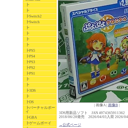
┣
┣
┣Switch2
┣Switch
┣
┣
┣
┣
┣PS5
┣PS4
┣PS3
┣PS2
┣PS1
┣
┣
┣3DS
┣
┣DS
| 画像A |
画像B
|
┣バーチャルボー
イ
3DS用新品ソフト JAN 4974365911362
2018/06/28発売 2026/04/03入荷 202
┣GBA
┣ゲームボーイ
→公式ページ