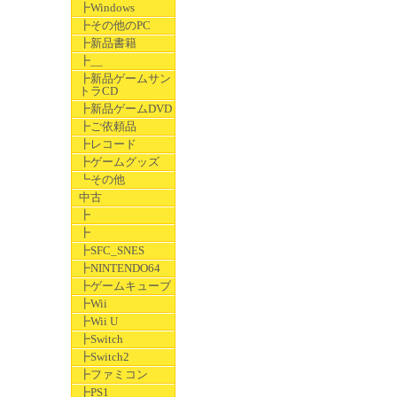
┣Windows
┣その他のPC
┣新品書籍
┣__
┣新品ゲームサン
トラCD
┣新品ゲームDVD
┣ご依頼品
┣レコード
┣ゲームグッズ
┗その他
中古
┣
┣
┣SFC_SNES
┣NINTENDO64
┣ゲームキューブ
┣Wii
┣Wii U
┣Switch
┣Switch2
┣ファミコン
┣PS1