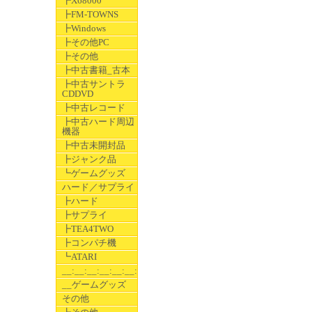
┣X68000
┣FM-TOWNS
┣Windows
┣その他PC
┣その他
┣中古書籍_古本
┣中古サントラ
CDDVD
┣中古レコード
┣中古ハード周辺
機器
┣中古未開封品
┣ジャンク品
┗ゲームグッズ
ハード／サプライ
┣ハード
┣サプライ
┣TEA4TWO
┣コンパチ機
┗ATARI
__:__:__:__:__:__:__
__ゲームグッズ
その他