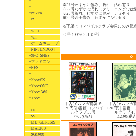
┣
※26号わずかに傷み、折れ、汚れ有り
┣
※27号わずかに汚れ（クリーニングでは
┣PSVita
※28号折れ、わずかに傷み、シミ有り
※29号若干傷み、わずかにシワ有り
┣PSP
┣
地下版はコンパイルクラブ会員にのみ配
┣Wii U
26号 1997/02月頃発行
┣Wii
┣ゲームキューブ
┣NINTENDO64
┣SFC_SNES
☆
┣ファミコン
┣NES
┣
┣XboxSX
┣XboxONE
┣Xbox 360
┣Xbox
中古(メルマガ
中古(メルマガ購読で
┣
120円引)書籍 
120円引)書籍 コンパイ
┣DC
ルクラブ 4
ルクラブ 53号
┣SS
\1,100
(税込
\700
(税込)
┣MD_GENESIS
┣MARK 3
┣SG1000