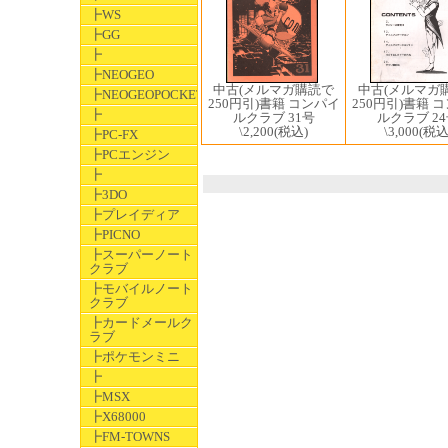
┣WS
┣GG
┣
┣NEOGEO
中古(メルマガ購読で
中古(メルマガ
┣NEOGEOPOCKET
250円引)書籍 コンパイ
250円引)書籍 
┣
ルクラブ 31号
ルクラブ 2
\2,200
(税込)
\3,000
(税込
┣PC-FX
┣PCエンジン
┣
┣3DO
┣プレイディア
┣PICNO
┣スーパーノート
クラブ
┣モバイルノート
クラブ
┣カードメールク
ラブ
┣ポケモンミニ
┣
┣MSX
┣X68000
┣FM-TOWNS