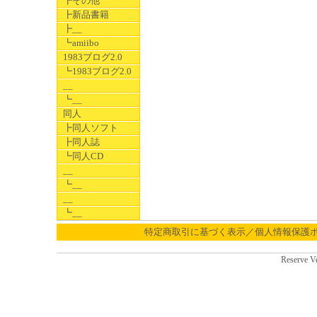
┣その他
┣新品書籍
┣__
┗amiibo
1983ブログ2.0
┗1983ブログ2.0
__
┗__
同人
┣同人ソフト
┣同人誌
┗同人CD
__
┗__
__
┗__
特定商取引に基づく表示／個人情報保護
Reserve V