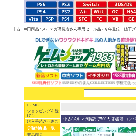
中古300円商品
/
メルマガ購読者さん専用セール品
/
今年登録・値下げ
NEW 1983特典付ソフト
SUPERやのまんCOLLECTION 学校であった
HOME
ショッピングを続
ける
中古(メルマガ購読で500円引)書籍 コン
購入手続きへ進む
分類別商品一覧
新品商品