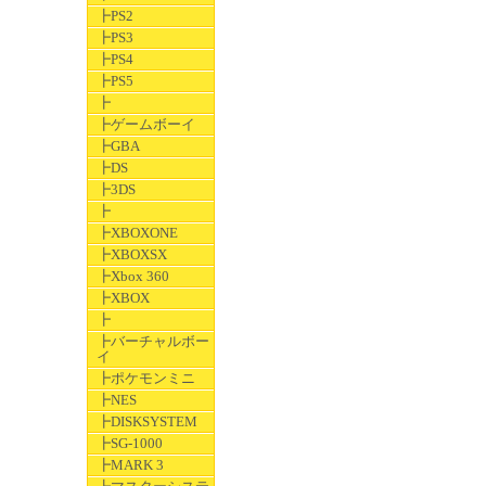
┣PS2
┣PS3
┣PS4
┣PS5
┣
┣ゲームボーイ
┣GBA
┣DS
┣3DS
┣
┣XBOXONE
┣XBOXSX
┣Xbox 360
┣XBOX
┣
┣バーチャルボー
イ
┣ポケモンミニ
┣NES
┣DISKSYSTEM
┣SG-1000
┣MARK 3