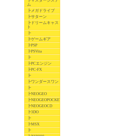
┣マスターシステ
ム
┣メガドライブ
┣サターン
┣ドリームキャス
ト
┣
┣ゲームギア
┣PSP
┣PSVita
┣
┣PCエンジン
┣PC-FX
┣
┣ワンダースワン
┣
┣NEOGEO
┣NEOGEOPOCKET
┣NEOGEOCD
┣3DO
┣
┣MSX
┣