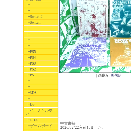
┣
┣
┣Switch2
┣Switch
┣
┣
┣
┣
┣PS5
┣PS4
┣PS3
┣PS2
┣PS1
| 画像A |
画像B
|
┣
┣
┣3DS
┣
┣DS
┣バーチャルボー
イ
┣GBA
中古書籍
┣ゲームボーイ
2026/02/22入荷しました。