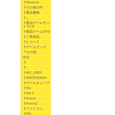
┣Windows
┣その他のPC
┣新品書籍
┣__
┣新品ゲームサン
トラCD
┣新品ゲームDVD
┣ご依頼品
┣レコード
┣ゲームグッズ
┗その他
中古
┣
┣
┣SFC_SNES
┣NINTENDO64
┣ゲームキューブ
┣Wii
┣Wii U
┣Switch
┣Switch2
┣ファミコン
┣PS1