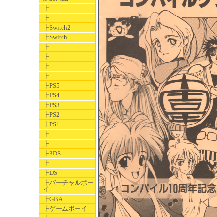
┣
┣
┣Switch2
┣Switch
┣
┣
┣
┣
┣PS5
┣PS4
┣PS3
┣PS2
┣PS1
┣
┣
┣3DS
┣
┣DS
┣バーチャルボー
イ
┣GBA
┣ゲームボーイ