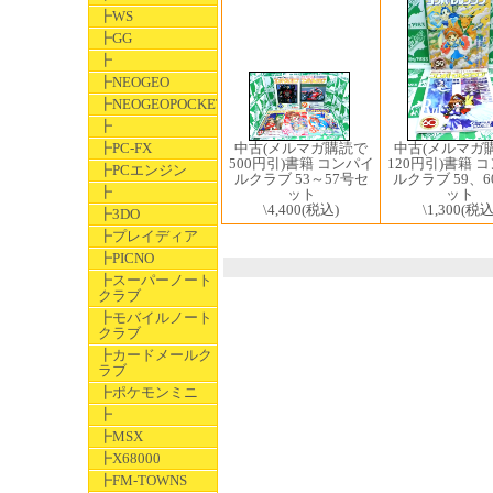
┣WS
┣GG
┣
┣NEOGEO
┣NEOGEOPOCKET
┣
┣PC-FX
中古(メルマガ購読で
中古(メルマガ
500円引)書籍 コンパイ
120円引)書籍 
┣PCエンジン
ルクラブ 53～57号セ
ルクラブ 59、
┣
ット
ット
\4,400
(税込)
\1,300
(税込
┣3DO
┣プレイディア
┣PICNO
┣スーパーノート
クラブ
┣モバイルノート
クラブ
┣カードメールク
ラブ
┣ポケモンミニ
┣
┣MSX
┣X68000
┣FM-TOWNS