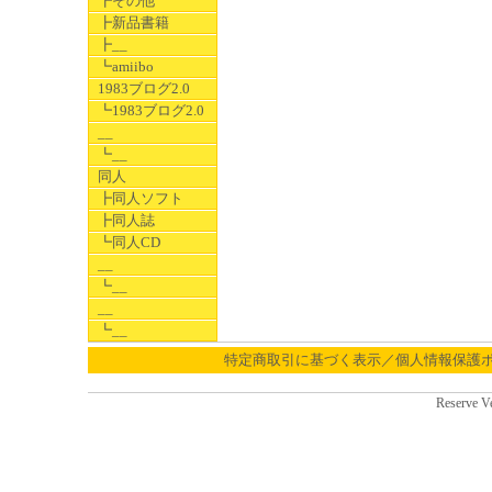
┣その他
┣新品書籍
┣__
┗amiibo
1983ブログ2.0
┗1983ブログ2.0
__
┗__
同人
┣同人ソフト
┣同人誌
┗同人CD
__
┗__
__
┗__
特定商取引に基づく表示／個人情報保護
Reserve V