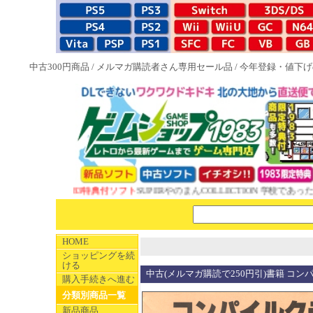
中古300円商品
/
メルマガ購読者さん専用セール品
/
今年登録・値下げ
NEW 1983特典付ソフト
SUPERやのまんCOLLECTION 学校であった怖
HOME
ショッピングを続
ける
中古(メルマガ購読で250円引)書籍 コンパ
購入手続きへ進む
分類別商品一覧
新品商品