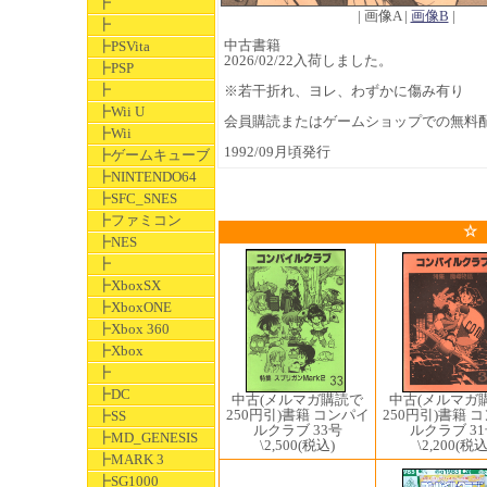
┣
| 画像A |
画像B
|
┣
中古書籍
┣PSVita
2026/02/22入荷しました。
┣PSP
┣
※若干折れ、ヨレ、わずかに傷み有り
┣Wii U
会員購読またはゲームショップでの無料
┣Wii
1992/09月頃発行
┣ゲームキューブ
┣NINTENDO64
┣SFC_SNES
┣ファミコン
☆
┣NES
┣
┣XboxSX
┣XboxONE
┣Xbox 360
┣Xbox
┣
┣DC
中古(メルマガ
中古(メルマガ購読で
250円引)書籍 
250円引)書籍 コンパイ
┣SS
ルクラブ 3
ルクラブ 33号
┣MD_GENESIS
\2,200
(税込
\2,500
(税込)
┣MARK 3
┣SG1000