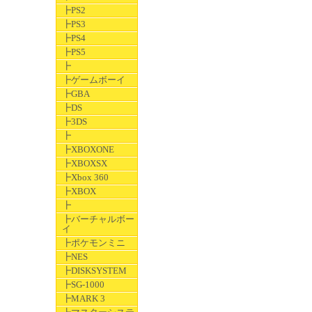
┣PS2
┣PS3
┣PS4
┣PS5
┣
┣ゲームボーイ
┣GBA
┣DS
┣3DS
┣
┣XBOXONE
┣XBOXSX
┣Xbox 360
┣XBOX
┣
┣バーチャルボー
イ
┣ポケモンミニ
┣NES
┣DISKSYSTEM
┣SG-1000
┣MARK 3