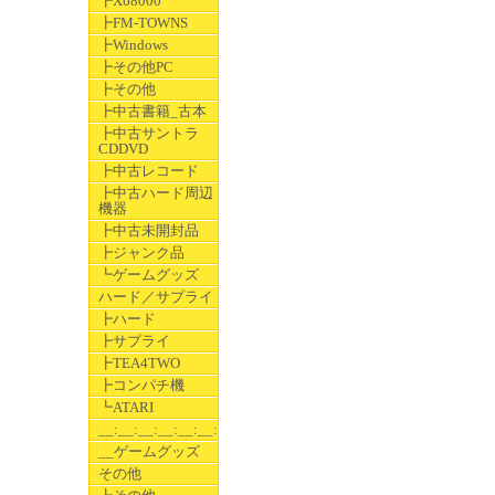
┣X68000
┣FM-TOWNS
┣Windows
┣その他PC
┣その他
┣中古書籍_古本
┣中古サントラ
CDDVD
┣中古レコード
┣中古ハード周辺
機器
┣中古未開封品
┣ジャンク品
┗ゲームグッズ
ハード／サプライ
┣ハード
┣サプライ
┣TEA4TWO
┣コンパチ機
┗ATARI
__:__:__:__:__:__:__
__ゲームグッズ
その他