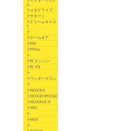
┣マスターシステ
ム
┣メガドライブ
┣サターン
┣ドリームキャス
ト
┣
┣ゲームギア
┣PSP
┣PSVita
┣
┣PCエンジン
┣PC-FX
┣
┣ワンダースワン
┣
┣NEOGEO
┣NEOGEOPOCKET
┣NEOGEOCD
┣3DO
┣
┣MSX
┣