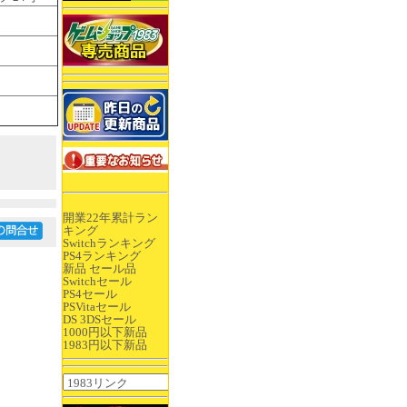
開業22年累計ラン
キング
Switchランキング
PS4ランキング
新品 セール品
Switchセール
PS4セール
PSVitaセール
DS 3DSセール
1000円以下新品
1983円以下新品