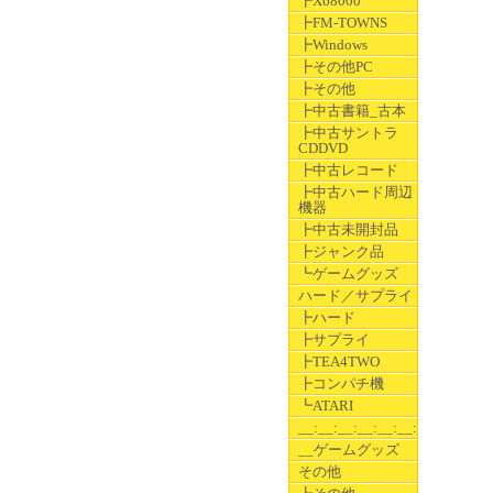
┣X68000
┣FM-TOWNS
┣Windows
┣その他PC
┣その他
┣中古書籍_古本
┣中古サントラ
CDDVD
┣中古レコード
┣中古ハード周辺
機器
┣中古未開封品
┣ジャンク品
┗ゲームグッズ
ハード／サプライ
┣ハード
┣サプライ
┣TEA4TWO
┣コンパチ機
┗ATARI
__:__:__:__:__:__:__
__ゲームグッズ
その他