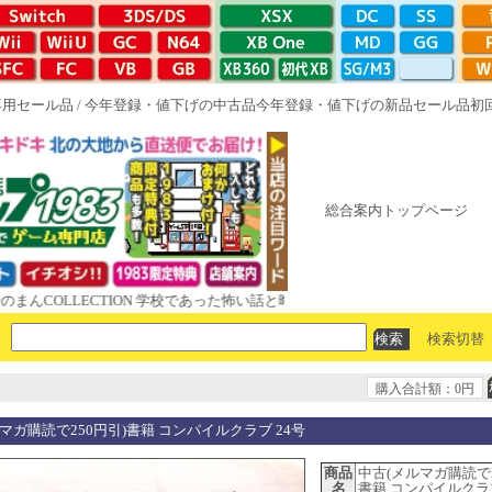
専用セール品
/
今年登録・値下げの中古品
今年登録・値下げの新品セール品
初
総合案内トップページ
LLECTION 学校であった怖い話と晦󠄀つきこもり ルート16R やがて散り
検索切替
購入合計額：0円
マガ購読で250円引)書籍 コンパイルクラブ 24号
商品
中古(メルマガ購読で2
名
書籍 コンパイルクラブ