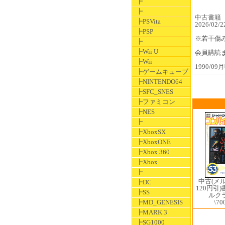
┣
┣
中古書籍
┣PSVita
2026/0
┣PSP
※若干傷
┣
┣Wii U
会員購読
┣Wii
1990/0
┣ゲームキューブ
┣NINTENDO64
┣SFC_SNES
┣ファミコン
┣NES
┣
┣XboxSX
┣XboxONE
┣Xbox 360
┣Xbox
┣
中古(メ
┣DC
120円引
┣SS
ルクラ
┣MD_GENESIS
\70
┣MARK 3
┣SG1000