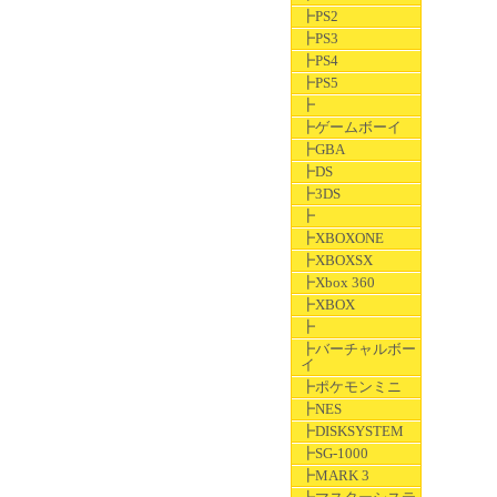
┣PS2
┣PS3
┣PS4
┣PS5
┣
┣ゲームボーイ
┣GBA
┣DS
┣3DS
┣
┣XBOXONE
┣XBOXSX
┣Xbox 360
┣XBOX
┣
┣バーチャルボー
イ
┣ポケモンミニ
┣NES
┣DISKSYSTEM
┣SG-1000
┣MARK 3