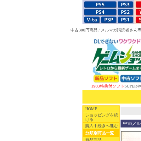
中古300円商品
/
メルマガ購読者さん
NEW 1983特典付ソフト
SUPERやのまんCO
HOME
ショッピングを続
ける
中古(メル
購入手続きへ進む
分類別商品一覧
新品商品