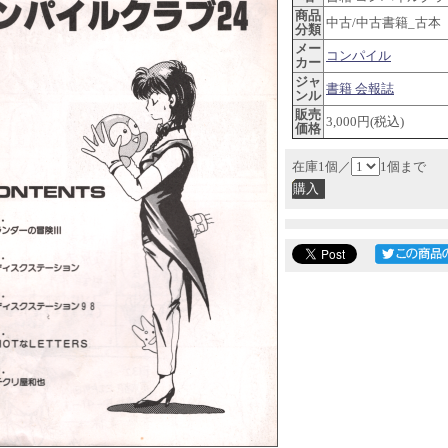
商品
中古/中古書籍_古本
分類
メー
コンパイル
カー
ジャ
書籍 会報誌
ンル
販売
3,000円(税込)
価格
在庫1個／
1個まで