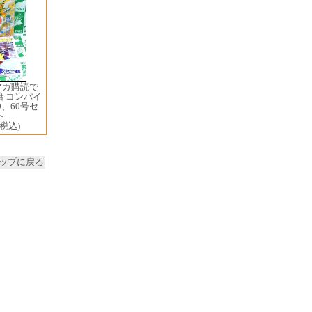
マガ購読で
籍 コンパイ
9、60号セ
ト
(税込)
ップに戻る