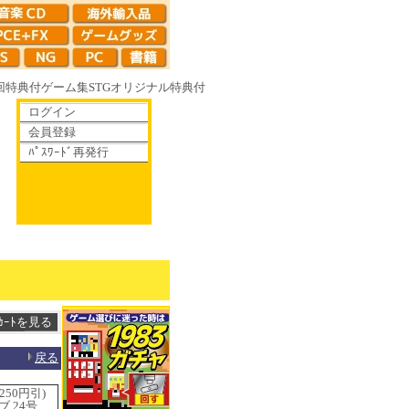
回特典付
ゲーム集
STG
オリジナル特典付
ログイン
会員登録
ﾊﾟｽﾜｰﾄﾞ再発行
ゆく鏡の花へ 70年代風ロボットアニメ ゲッP-X アレサCOLLECTION 1
戻る
50円引)
 24号