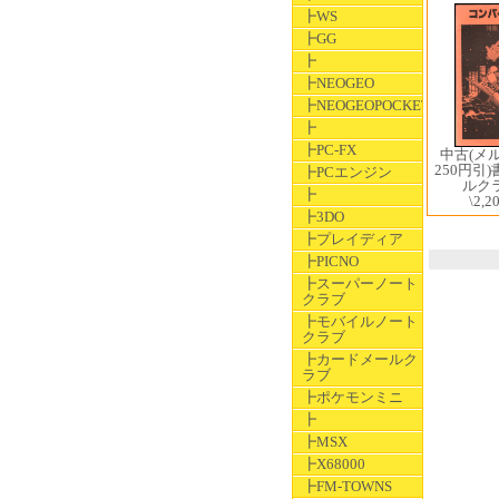
┣WS
┣GG
┣
┣NEOGEO
┣NEOGEOPOCKET
┣
┣PC-FX
中古(メ
250円引
┣PCエンジン
ルクラ
┣
\2,2
┣3DO
┣プレイディア
┣PICNO
┣スーパーノート
クラブ
┣モバイルノート
クラブ
┣カードメールク
ラブ
┣ポケモンミニ
┣
┣MSX
┣X68000
┣FM-TOWNS