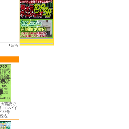
戻る
マガ購読で
籍 コンパイ
 33号
(税込)