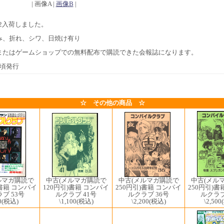
| 画像A |
画像B
|
2/22入荷しました。
み、折れ、シワ、日焼け有り
またはゲームショップでの無料配布で購読できた会報誌になります。
9月頃発行
☆ その他の商品 ☆
中古(メルマガ購読で
ルマガ購読で
中古(メル
中古(メルマガ購読で
120円引)書籍 コンパイ
)書籍 コンパイ
250円引)書
250円引)書籍 コンパイ
ルクラブ 41号
ブ 53号
ルクラブ
ルクラブ 36号
\1,100
(税込)
0
(税込)
\2,500
\2,200
(税込)