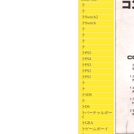
┣
┣
┣Switch2
┣Switch
┣
┣
┣
┣
┣PS5
┣PS4
┣PS3
┣PS2
┣PS1
┣
┣
┣3DS
┣
┣DS
┣バーチャルボー
イ
┣GBA
┣ゲームボーイ