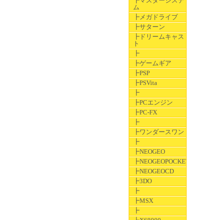
┣マスターシステ
ム
┣メガドライブ
┣サターン
┣ドリームキャス
ト
┣
┣ゲームギア
┣PSP
┣PSVita
┣
┣PCエンジン
┣PC-FX
┣
┣ワンダースワン
┣
┣NEOGEO
┣NEOGEOPOCKET
┣NEOGEOCD
┣3DO
┣
┣MSX
┣