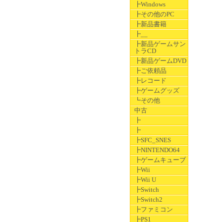
┣Windows
┣その他のPC
┣新品書籍
┣__
┣新品ゲームサン
トラCD
┣新品ゲームDVD
┣ご依頼品
┣レコード
┣ゲームグッズ
┗その他
中古
┣
┣
┣SFC_SNES
┣NINTENDO64
┣ゲームキューブ
┣Wii
┣Wii U
┣Switch
┣Switch2
┣ファミコン
┣PS1