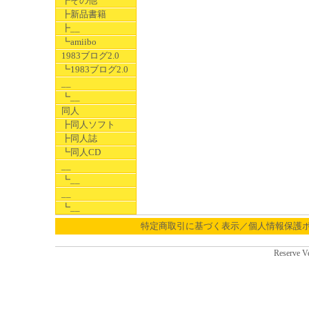
┣その他
┣新品書籍
┣__
┗amiibo
1983ブログ2.0
┗1983ブログ2.0
__
┗__
同人
┣同人ソフト
┣同人誌
┗同人CD
__
┗__
__
┗__
特定商取引に基づく表示／個人情報保護
Reserve V