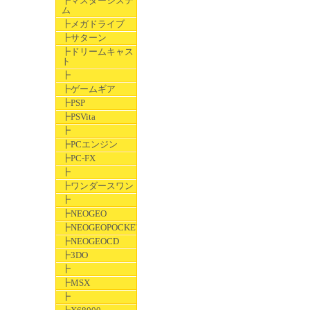
┣マスターシステ
ム
┣メガドライブ
┣サターン
┣ドリームキャス
ト
┣
┣ゲームギア
┣PSP
┣PSVita
┣
┣PCエンジン
┣PC-FX
┣
┣ワンダースワン
┣
┣NEOGEO
┣NEOGEOPOCKET
┣NEOGEOCD
┣3DO
┣
┣MSX
┣