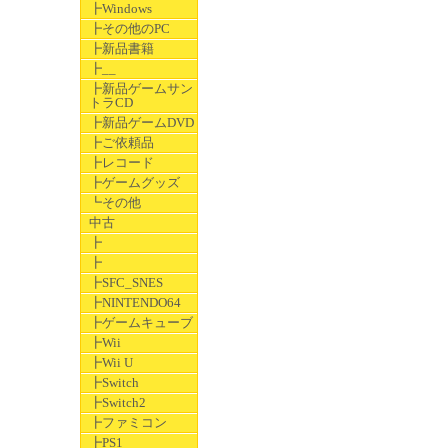
┣Windows
┣その他のPC
┣新品書籍
┣__
┣新品ゲームサン
トラCD
┣新品ゲームDVD
┣ご依頼品
┣レコード
┣ゲームグッズ
┗その他
中古
┣
┣
┣SFC_SNES
┣NINTENDO64
┣ゲームキューブ
┣Wii
┣Wii U
┣Switch
┣Switch2
┣ファミコン
┣PS1