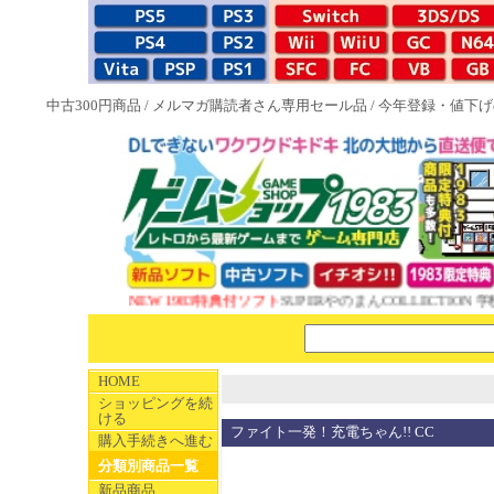
中古300円商品
/
メルマガ購読者さん専用セール品
/
今年登録・値下げ
NEW 1983特典付ソフト
SUPERやのまんCOLLECTION 学
HOME
ショッピングを続
ける
ファイト一発！充電ちゃん!! CC
購入手続きへ進む
分類別商品一覧
新品商品