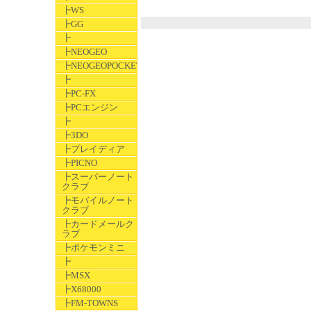
┣WS
┣GG
┣
┣NEOGEO
┣NEOGEOPOCKET
┣
┣PC-FX
┣PCエンジン
┣
┣3DO
┣プレイディア
┣PICNO
┣スーパーノート
クラブ
┣モバイルノート
クラブ
┣カードメールク
ラブ
┣ポケモンミニ
┣
┣MSX
┣X68000
┣FM-TOWNS