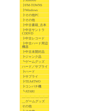
┣X68000
┣FM-TOWNS
┣Windows
┣その他PC
┣その他
┣中古書籍_古本
┣中古サントラ
CDDVD
┣中古レコード
┣中古ハード周辺
機器
┣中古未開封品
┣ジャンク品
┗ゲームグッズ
ハード／サプライ
┣ハード
┣サプライ
┣TEA4TWO
┣コンパチ機
┗ATARI
__:__:__:__:__:__:__
__ゲームグッズ
その他