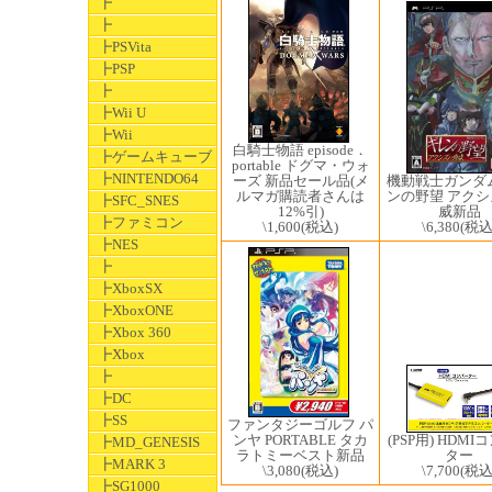
┣
┣
┣PSVita
┣PSP
┣
┣Wii U
┣Wii
白騎士物語 episode．
┣ゲームキューブ
portable ドグマ・ウォ
┣NINTENDO64
ーズ 新品セール品(メ
機動戦士ガンダ
ルマガ購読者さんは
ンの野望 アク
┣SFC_SNES
12%引)
威新品
┣ファミコン
\1,600
(税込)
\6,380
(税込
┣NES
┣
┣XboxSX
┣XboxONE
┣Xbox 360
┣Xbox
┣
┣DC
┣SS
ファンタジーゴルフ パ
(PSP用) HDM
ンヤ PORTABLE タカ
┣MD_GENESIS
ター
ラトミーベスト新品
┣MARK 3
\7,700
(税込
\3,080
(税込)
┣SG1000