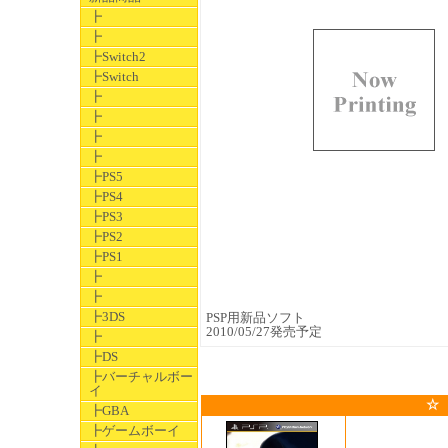
┣
┣
┣Switch2
┣Switch
┣
┣
┣
┣
┣PS5
┣PS4
┣PS3
┣PS2
┣PS1
┣
┣
┣3DS
PSP用新品ソフト
2010/05/27発売予定
┣
┣DS
┣バーチャルボー
イ
☆
┣GBA
┣ゲームボーイ