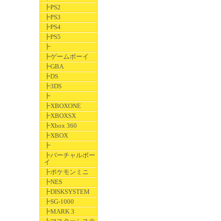
┣PS2
┣PS3
┣PS4
┣PS5
┣
┣ゲームボーイ
┣GBA
┣DS
┣3DS
┣
┣XBOXONE
┣XBOXSX
┣Xbox 360
┣XBOX
┣
┣バーチャルボー
イ
┣ポケモンミニ
┣NES
┣DISKSYSTEM
┣SG-1000
┣MARK 3