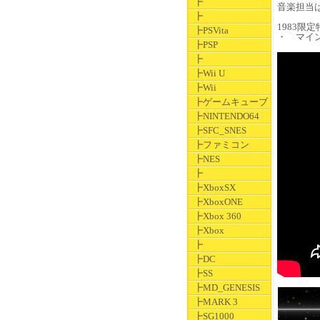
┣
音楽担当
┣
1983限定
┣PSVita
・ マイ
┣PSP
┣
┣Wii U
┣Wii
┣ゲームキューブ
┣NINTENDO64
┣SFC_SNES
┣ファミコン
┣NES
┣
┣XboxSX
┣XboxONE
┣Xbox 360
┣Xbox
┣
┣DC
┣SS
┣MD_GENESIS
┣MARK 3
┣SG1000