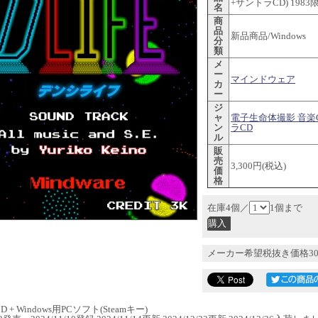
+サントラCD) 198
名
商
品
新品商品/Windows
分
類
メ
ー
マインドウェア
カ
ー
ジ
ャ
電子生命体撮影 音楽
ン
ラCD
ル
販
売
3,300円(税込)
価
格
在庫4個／
1個まで
メーカー希望税抜き価格30
 + Windows用PCソフト(Steamキー)