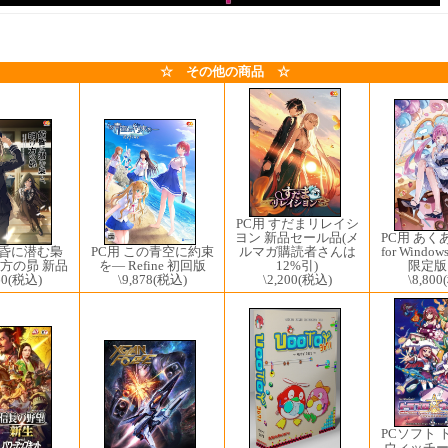
☆ その他の商品 ☆
PC用 すだまリレイシ
PC用 あく
ヨン 新品セール品(メ
for Wind
ルマガ購読者さんは
黄昏に潜む梟
PC用 この青空に約束
限定版
12%引)
方の昴 新品
を― Refine 初回版
\8,800
\2,200
(税込)
60
(税込)
\9,878
(税込)
PCソフト 
ウィッチーズ 