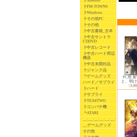
┣X68000
┣FM-TOWNS
┣Windows
┣その他PC
┣その他
┣中古書籍_古本
┣中古サントラ
CDDVD
┣中古レコード
┣中古ハード周辺
機器
┣中古未開封品
┣ジャンク品
┗ゲームグッズ
PC用 
と、明け
ハード／サプライ
\3,9
┣ハード
┣サプライ
┣TEA4TWO
┣コンパチ機
┗ATARI
__:__:__:__:__:__:__
__ゲームグッズ
その他