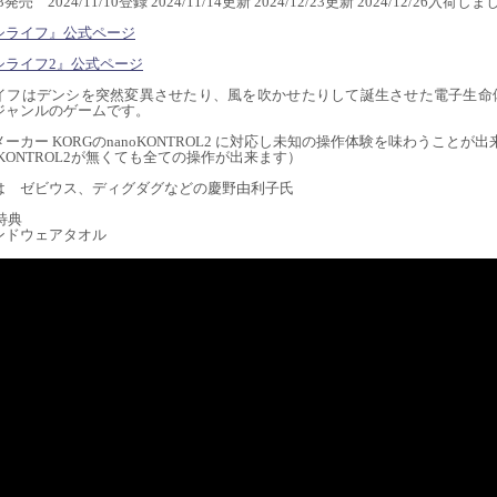
/23発売 2024/11/10登録 2024/11/14更新 2024/12/23更新 2024/12/26入荷し
シライフ』公式ページ
シライフ2』公式ページ
イフはデンシを突然変異させたり、風を吹かせたりして誕生させた電子生命
ジャンルのゲームです。
ーカー KORGのnanoKONTROL2 に対応し未知の操作体験を味わうことが
noKONTROL2が無くても全ての操作が出来ます）
は ゼビウス、ディグダグなどの慶野由利子氏
特典
ンドウェアタオル