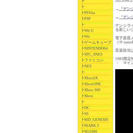
2023/06
┣
┣
→
『デン
┣PSVita
→
『デン
┣PSP
┣
デンシラ
る新しい
┣Wii U
┣Wii
電子楽器メ
（※ na
┣ゲームキューブ
┣NINTENDO64
音楽担当
┣SFC_SNES
1983限定
┣ファミコン
・ マイ
┣NES
┣
┣XboxSX
┣XboxONE
┣Xbox 360
┣Xbox
┣
┣DC
┣SS
┣MD_GENESIS
┣MARK 3
┣SG1000