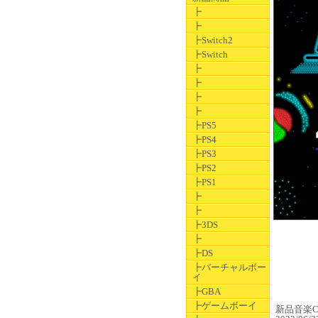
┣
┣
┣Switch2
┣Switch
┣
┣
┣
┣
┣PS5
┣PS4
┣PS3
┣PS2
┣PS1
┣
┣
┣3DS
┣
┣DS
┣バーチャルボー
イ
┣GBA
┣ゲームボーイ
新品音楽CD