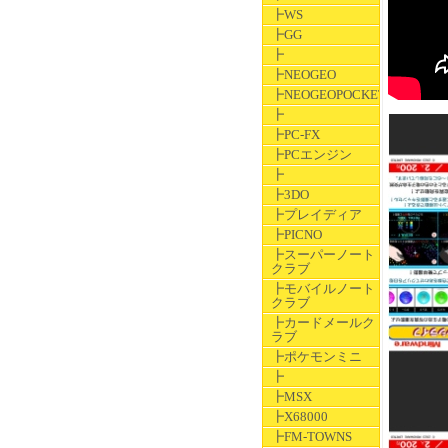
┣WS
┣GG
┣
┣NEOGEO
┣NEOGEOPOCKET
┣
┣PC-FX
┣PCエンジン
┣
┣3DO
┣プレイディア
┣PICNO
┣スーパーノート
クラブ
┣モバイルノート
クラブ
┣カードメールク
ラブ
┣ポケモンミニ
┣
┣MSX
┣X68000
┣FM-TOWNS