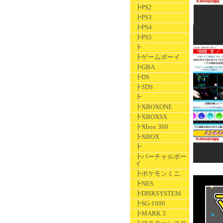
┣PS2
┣PS3
┣PS4
┣PS5
┣
┣ゲームボーイ
┣GBA
┣DS
┣3DS
┣
┣XBOXONE
┣XBOXSX
┣Xbox 360
┣XBOX
┣
┣バーチャルボー
イ
┣ポケモンミニ
┣NES
┣DISKSYSTEM
┣SG-1000
┣MARK 3