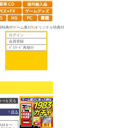
回特典付
ゲーム集
STG
オリジナル特典付
ログイン
会員登録
ﾊﾟｽﾜｰﾄﾞ再発行
散りゆく鏡の花へ 70年代風ロボットアニメ ゲッP-X アレサCOLLECTIO
戻る
EAMキー