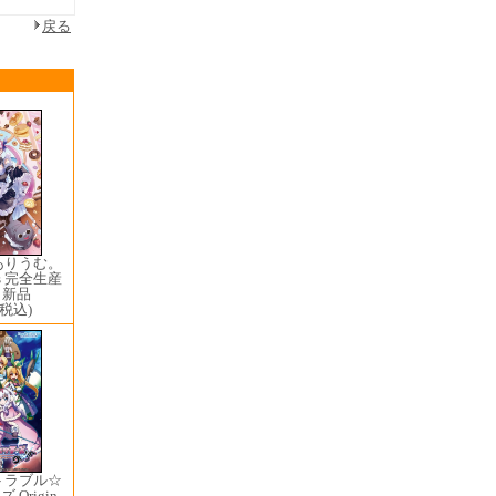
戻る
ありうむ。
ows 完全生産
 新品
(税込)
トラブル☆
Origin