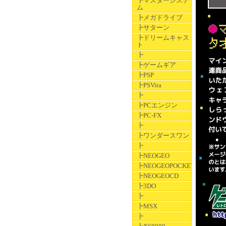
┣マスターシステ
ム
┣メガドライブ
┣サターン
┣ドリームキャス
ト
┣
┣ゲームギア
┣PSP
┣PSVita
┣
┣PCエンジン
┣PC-FX
┣
┣ワンダースワン
┣
┣NEOGEO
┣NEOGEOPOCKET
┣NEOGEOCD
┣3DO
┣
┣MSX
┣