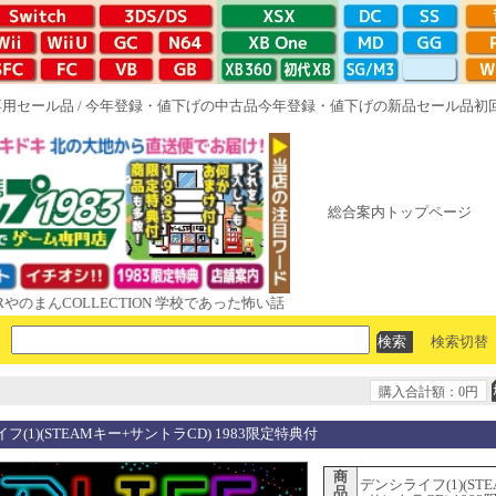
専用セール品
/
今年登録・値下げの中古品
今年登録・値下げの新品セール品
初
総合案内トップページ
んCOLLECTION 学校であった怖い話と晦󠄀つきこもり ルート16R やがて
検索切替
購入合計額：0円
フ(1)(STEAMキー+サントラCD) 1983限定特典付
商
デンシライフ(1)(ST
品