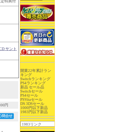
3限定特典付
CD サント
開業22年累計ラン
キング
Switchランキング
PS4ランキング
新品 セール品
Switchセール
PS4セール
PSVitaセール
DS 3DSセール
00円
1000円以下新品
1983円以下新品