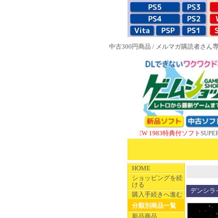
中古300円商品
/
メルマガ購読者さん
NEW 1983特典付ソフト
SUPERやのま
HOME
ショッピングを続
ける
デンシライ
購入手続きへ進む
分類別商品一覧
新品商品