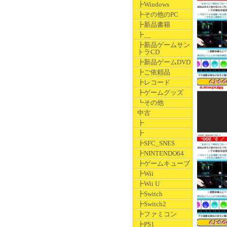
┣Windows
┣その他のPC
┣新品書籍
┣__
┣新品ゲームサン
トラCD
┣新品ゲームDVD
┣ご依頼品
┣レコード
┣ゲームグッズ
┗その他
中古
┣
┣
┣SFC_SNES
┣NINTENDO64
┣ゲームキューブ
┣Wii
┣Wii U
┣Switch
┣Switch2
┣ファミコン
┣PS1