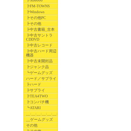
┣X68000
┣FM-TOWNS
┣Windows
┣その他PC
┣その他
┣中古書籍_古本
┣中古サントラ
CDDVD
┣中古レコード
┣中古ハード周辺
機器
┣中古未開封品
┣ジャンク品
┗ゲームグッズ
ハード／サプライ
┣ハード
┣サプライ
┣TEA4TWO
┣コンパチ機
┗ATARI
__:__:__:__:__:__:__
__ゲームグッズ
その他