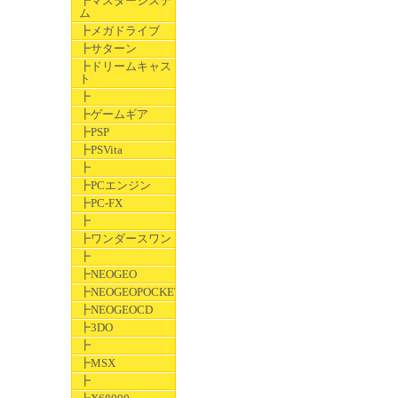
┣マスターシステ
ム
┣メガドライブ
┣サターン
┣ドリームキャス
ト
┣
┣ゲームギア
┣PSP
┣PSVita
┣
┣PCエンジン
┣PC-FX
┣
┣ワンダースワン
┣
┣NEOGEO
┣NEOGEOPOCKET
┣NEOGEOCD
┣3DO
┣
┣MSX
┣