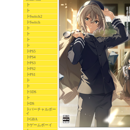
┣
┣
┣Switch2
┣Switch
┣
┣
┣
┣
┣PS5
┣PS4
┣PS3
┣PS2
┣PS1
┣
┣
┣3DS
┣
┣DS
┣バーチャルボー
イ
┣GBA
┣ゲームボーイ