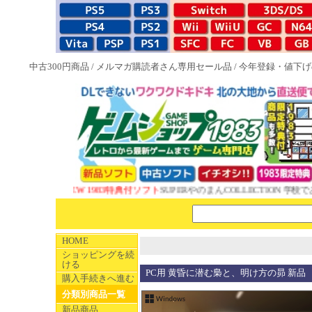
中古300円商品
/
メルマガ購読者さん専用セール品
/
今年登録・値下げ
NEW 1983特典付ソフト
SUPERやのまんCOLLECTION 学校であ
HOME
ショッピングを続
ける
PC用 黄昏に潜む梟と、明け方の昴 新品
購入手続きへ進む
分類別商品一覧
新品商品