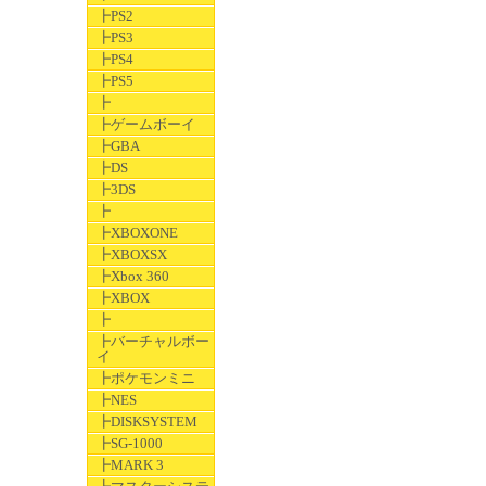
┣PS2
┣PS3
┣PS4
┣PS5
┣
┣ゲームボーイ
┣GBA
┣DS
┣3DS
┣
┣XBOXONE
┣XBOXSX
┣Xbox 360
┣XBOX
┣
┣バーチャルボー
イ
┣ポケモンミニ
┣NES
┣DISKSYSTEM
┣SG-1000
┣MARK 3