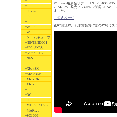
┣
Windows用新品ソフト JAN 493506650954
┣
2024/12/26発売 2024/09/17登録 2024/10
ました。
┣PSVita
┣PSP
→公式ページ
┣
第67回江戸川乱歩賞受賞作家の本格ミス
┣Wii U
┣Wii
┣ゲームキューブ
┣NINTENDO64
┣SFC_SNES
┣ファミコン
┣NES
┣
┣XboxSX
┣XboxONE
┣Xbox 360
┣Xbox
┣
┣DC
┣SS
┣MD_GENESIS
┣MARK 3
┣SG1000