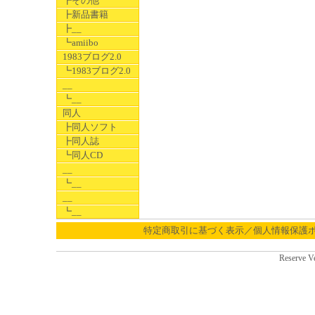
┣その他
┣新品書籍
┣__
┗amiibo
1983ブログ2.0
┗1983ブログ2.0
__
┗__
同人
┣同人ソフト
┣同人誌
┗同人CD
__
┗__
__
┗__
特定商取引に基づく表示／個人情報保護
Reserve V