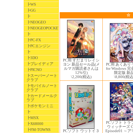
┣WS
┣GG
☆
┣
┣NEOGEO
┣NEOGEOPOCKET
┣
┣PC-FX
┣PCエンジン
┣
┣3DO
PC用 すだまリレイシ
┣プレイディア
PC用 あくあり
ヨン 新品セール品(メ
for Windows
ルマガ購読者さんは
┣PICNO
限定版 新
12%引)
┣スーパーノート
\8,800
(税込
\2,200
(税込)
クラブ
┣モバイルノート
クラブ
┣カードメールク
ラブ
┣ポケモンミニ
┣
┣MSX
PCソフト トラ
┣X68000
ウィッチーズ Or
┣FM-TOWNS
Episode01 ～
PCソフト ウットイ３