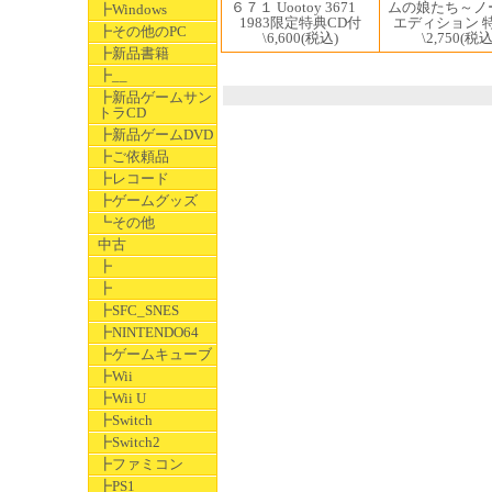
ムの娘たち～ノ
６７１ Uootoy 3671
┣Windows
エディション 
1983限定特典CD付
┣その他のPC
\2,750
(税込
\6,600
(税込)
┣新品書籍
┣__
┣新品ゲームサン
トラCD
┣新品ゲームDVD
┣ご依頼品
┣レコード
┣ゲームグッズ
┗その他
中古
┣
┣
┣SFC_SNES
┣NINTENDO64
┣ゲームキューブ
┣Wii
┣Wii U
┣Switch
┣Switch2
┣ファミコン
┣PS1