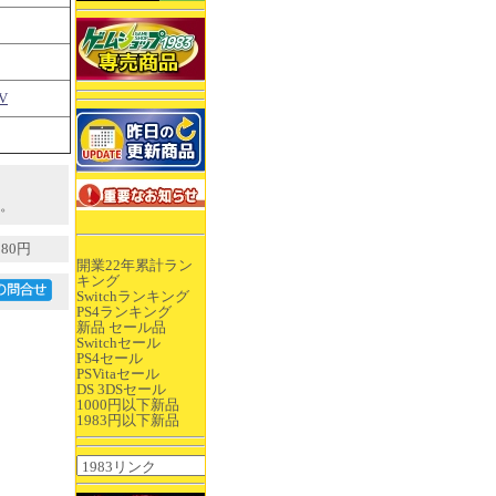
V
。
80円
開業22年累計ラン
キング
Switchランキング
PS4ランキング
新品 セール品
Switchセール
PS4セール
PSVitaセール
DS 3DSセール
1000円以下新品
1983円以下新品