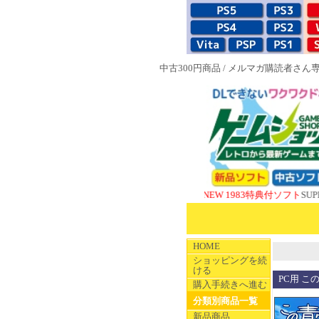
中古300円商品
/
メルマガ購読者さん
NEW 1983特典付ソフト
SUPERやの
HOME
ショッピングを続
ける
PC用 こ
購入手続きへ進む
分類別商品一覧
新品商品