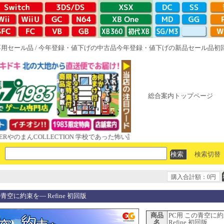
専用セール品
/
今年登録・値下げの中古品
今年登録・値下げの新品セール品
初
総合案内トップページ
まんCOLLECTION 学校であった怖い話と晦󠄀つきこもり ルート16R やが
検索切替
購入合計額：0円
の青空に約束を― Refine 初回版
商品
PC用 この青空に
名
Refine 初回版