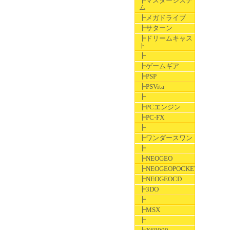
┣マスターシステ
ム
┣メガドライブ
┣サターン
┣ドリームキャス
ト
┣
┣ゲームギア
┣PSP
┣PSVita
┣
┣PCエンジン
┣PC-FX
┣
┣ワンダースワン
┣
┣NEOGEO
┣NEOGEOPOCKET
┣NEOGEOCD
┣3DO
┣
┣MSX
┣