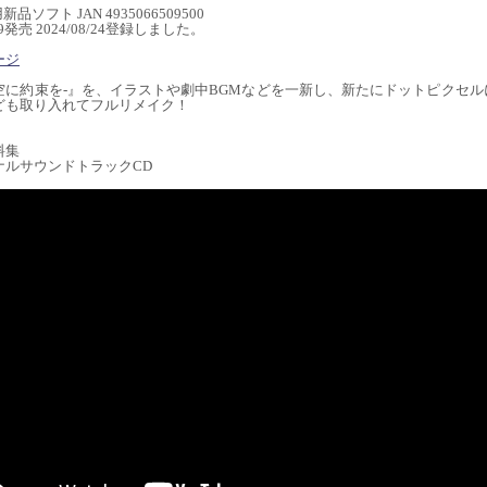
用新品ソフト JAN 4935066509500
/19発売 2024/08/24登録しました。
ージ
空に約束を-』を、イラストや劇中BGMなどを一新し、新たにドットピクセル
ども取り入れてフルリメイク！
】
料集
ナルサウンドトラックCD