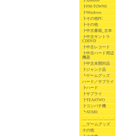
┣X68000
┣FM-TOWNS
┣Windows
┣その他PC
┣その他
┣中古書籍_古本
┣中古サントラ
CDDVD
┣中古レコード
┣中古ハード周辺
機器
┣中古未開封品
┣ジャンク品
┗ゲームグッズ
ハード／サプライ
┣ハード
┣サプライ
┣TEA4TWO
┣コンパチ機
┗ATARI
__:__:__:__:__:__:__
__ゲームグッズ
その他