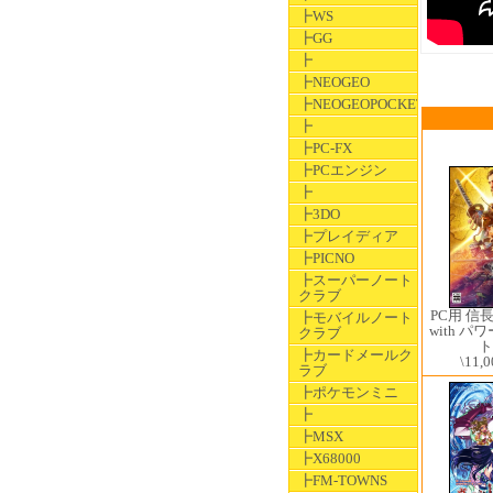
┣WS
┣GG
┣
┣NEOGEO
┣NEOGEOPOCKET
┣
┣PC-FX
┣PCエンジン
┣
┣3DO
┣プレイディア
┣PICNO
┣スーパーノート
クラブ
PC用 信
┣モバイルノート
with 
クラブ
ト
┣カードメールク
\11,0
ラブ
┣ポケモンミニ
┣
┣MSX
┣X68000
┣FM-TOWNS