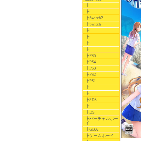
┣
┣
┣Switch2
┣Switch
┣
┣
┣
┣
┣PS5
┣PS4
┣PS3
┣PS2
┣PS1
┣
┣
┣3DS
┣
┣DS
┣バーチャルボー
イ
┣GBA
┣ゲームボーイ