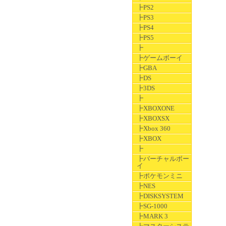
┣PS2
┣PS3
┣PS4
┣PS5
┣
┣ゲームボーイ
┣GBA
┣DS
┣3DS
┣
┣XBOXONE
┣XBOXSX
┣Xbox 360
┣XBOX
┣
┣バーチャルボー
イ
┣ポケモンミニ
┣NES
┣DISKSYSTEM
┣SG-1000
┣MARK 3