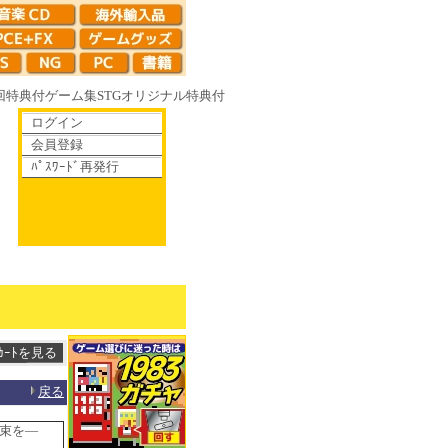
回特典付
ゲーム集
STG
オリジナル特典付
ログイン
会員登録
ﾊﾟｽﾜｰﾄﾞ再発行
て散りゆく鏡の花へ 70年代風ロボットアニメ ゲッP-X アレサCOLLECTI
戻る
約束を―