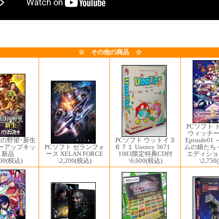
☆ その他の商品 ☆
PCソフト 
ウィッチーズ 
長の野望･新生
Episode0
PCソフト ウットイ３
パワーアップキッ
PCソフト ゼランフォ
ムの娘たち
６７１ Uootoy 3671
 新品
ース XELAN FORCE
エディショ
1983限定特典CD付
00
(税込)
\2,200
(税込)
\2,750
\6,600
(税込)