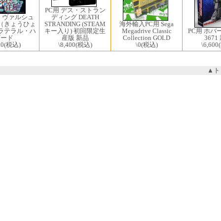
PC用 デス・ストラン
ディング DEATH
ト ヴァルシュ
海外輸入PC用 Sega
STRANDING (STEAM
（きょうひょ
Megadrive Classic
PC用 ホバ
キー入り) 初回限定生
ラテラル・ハ
Collection GOLD
3671
産版 新品
ザード
\0
(税込)
\6,600
\8,400
(税込)
20
(税込)
▲ト