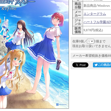
商品
新品商品/Windows
分類
メー
エンターグラム
カー
ジャ
ハートフル学園AD
ンル
販売
9,878円(税込)
価格
在庫0個／
1個まで
現在お取り扱いできません
メーカー希望税抜き価格89