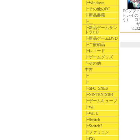
┣Windows
┣その他のPC
PCソフ
┣新品書籍
トレイの
う） コ
┣__
┣新品ゲームサン
\1,3
トラCD
┣新品ゲームDVD
┣ご依頼品
┣レコード
┣ゲームグッズ
┗その他
中古
┣
┣
┣SFC_SNES
┣NINTENDO64
┣ゲームキューブ
┣Wii
┣Wii U
┣Switch
┣Switch2
┣ファミコン
┣PS1