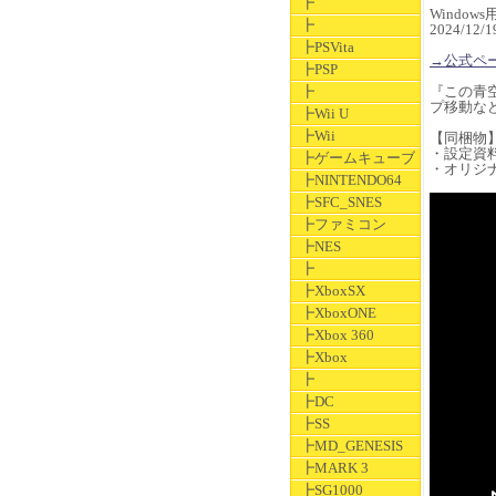
┣
Windows
┣
2024/12
┣PSVita
→公式ペ
┣PSP
┣
『この青
プ移動な
┣Wii U
┣Wii
【同梱物
・設定資
┣ゲームキューブ
・オリジ
┣NINTENDO64
┣SFC_SNES
┣ファミコン
┣NES
┣
┣XboxSX
┣XboxONE
┣Xbox 360
┣Xbox
┣
┣DC
┣SS
┣MD_GENESIS
┣MARK 3
┣SG1000