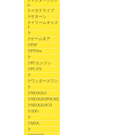
┣マスターシステ
ム
┣メガドライブ
┣サターン
┣ドリームキャス
ト
┣
┣ゲームギア
┣PSP
┣PSVita
┣
┣PCエンジン
┣PC-FX
┣
┣ワンダースワン
┣
┣NEOGEO
┣NEOGEOPOCKET
┣NEOGEOCD
┣3DO
┣
┣MSX
┣