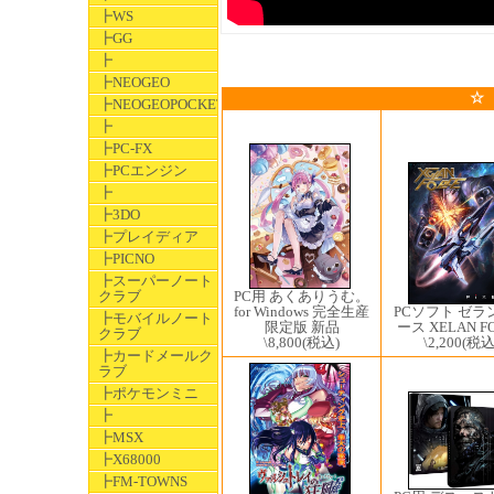
┣WS
┣GG
┣
┣NEOGEO
☆
┣NEOGEOPOCKET
┣
┣PC-FX
┣PCエンジン
┣
┣3DO
┣プレイディア
┣PICNO
┣スーパーノート
クラブ
PC用 あくありうむ。
for Windows 完全生産
PCソフト ゼラ
┣モバイルノート
限定版 新品
ース XELAN F
クラブ
\8,800
(税込)
\2,200
(税込
┣カードメールク
ラブ
┣ポケモンミニ
┣
┣MSX
┣X68000
┣FM-TOWNS