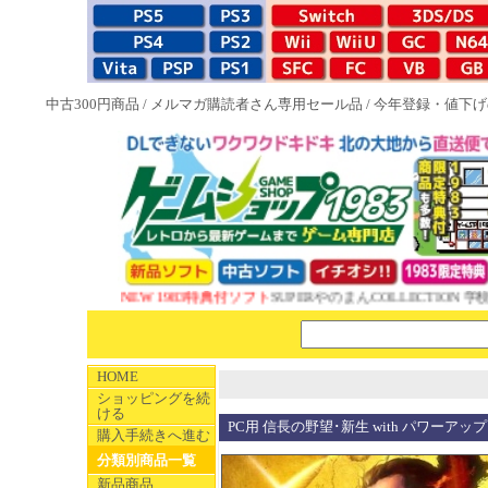
中古300円商品
/
メルマガ購読者さん専用セール品
/
今年登録・値下げ
NEW 1983特典付ソフト
SUPERやのまんCOLLECTION 学校
HOME
ショッピングを続
ける
PC用 信長の野望･新生 with パワーアッ
購入手続きへ進む
分類別商品一覧
新品商品