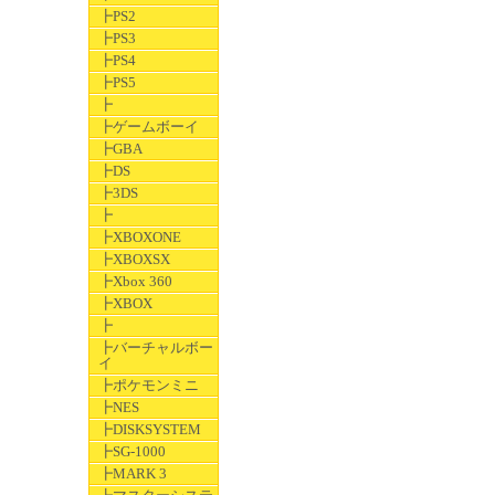
┣PS2
┣PS3
┣PS4
┣PS5
┣
┣ゲームボーイ
┣GBA
┣DS
┣3DS
┣
┣XBOXONE
┣XBOXSX
┣Xbox 360
┣XBOX
┣
┣バーチャルボー
イ
┣ポケモンミニ
┣NES
┣DISKSYSTEM
┣SG-1000
┣MARK 3