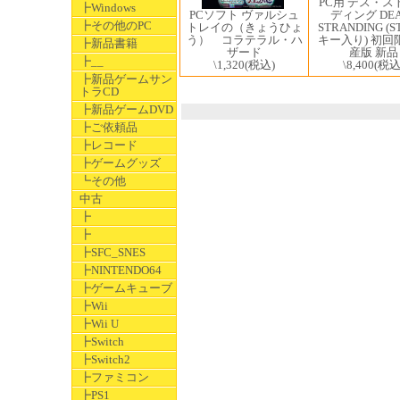
PC用 デス・ス
┣Windows
ディング DEA
PCソフト ヴァルシュ
┣その他のPC
STRANDING (
トレイの（きょうひょ
キー入り) 初回
う） コラテラル・ハ
┣新品書籍
産版 新品
ザード
┣__
\8,400
(税込
\1,320
(税込)
┣新品ゲームサン
トラCD
┣新品ゲームDVD
┣ご依頼品
┣レコード
┣ゲームグッズ
┗その他
中古
┣
┣
┣SFC_SNES
┣NINTENDO64
┣ゲームキューブ
┣Wii
┣Wii U
┣Switch
┣Switch2
┣ファミコン
┣PS1