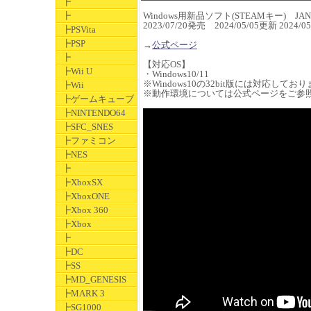
┣
┣
Windows用新品ソフト(STEAMキー) JAN 4
2023/07/20発売 2024/05/05更新 202
┣PSVita
┣PSP
→
公式ページ
┣
【対応OS】
┣Wii U
・Windows10/11
※Windows10の32bit版には対応してお
┣Wii
※動作環境については公式ページをご参
┣ゲームキューブ
┣NINTENDO64
┣SFC_SNES
┣ファミコン
┣NES
┣
┣XboxSX
┣XboxONE
┣Xbox 360
┣Xbox
┣
┣DC
┣SS
┣MD_GENESIS
┣MARK 3
┣SG1000