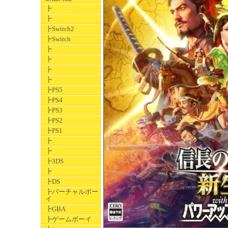
┣
┣
┣Switch2
┣Switch
┣
┣
┣
┣
┣PS5
┣PS4
┣PS3
┣PS2
┣PS1
┣
┣
┣3DS
┣
┣DS
┣バーチャルボー
イ
┣GBA
┣ゲームボーイ