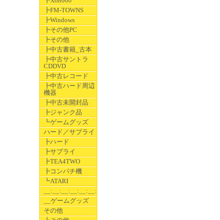
┣X68000
┣FM-TOWNS
┣Windows
┣その他PC
┣その他
┣中古書籍_古本
┣中古サントラ
CDDVD
┣中古レコード
┣中古ハード周辺
機器
┣中古未開封品
┣ジャンク品
┗ゲームグッズ
ハード／サプライ
┣ハード
┣サプライ
┣TEA4TWO
┣コンパチ機
┗ATARI
__:__:__:__:__:__:__
__ゲームグッズ
その他