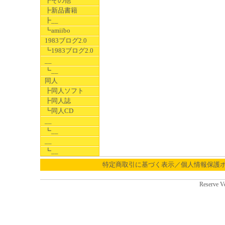
┣その他
┣新品書籍
┣__
┗amiibo
1983ブログ2.0
┗1983ブログ2.0
__
┗__
同人
┣同人ソフト
┣同人誌
┗同人CD
__
┗__
__
┗__
特定商取引に基づく表示／個人情報保護
Reserve V