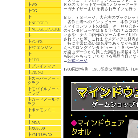
スウェーデンのトランスユニット。２
┣WS
ＲＯの大 ヒットで一挙にメジャーアー
ーガナイザーより 招聘されライブを行っ
┣GG
┣
Ｂ５、７８ページ、大充実のブックレッ
各作曲者へのインタビュー、本作プロデ
┣NEOGEO
Ａマイコンソフトのお話、ＷＩＮＧ☆さ
┣NEOGEOPOCKET
のインタビューでは８０年代のナムコの
いきや、ナムコ内作のゲームボーイ用の
┣
されていた等、これまでメディアに発表さ
┣PC-FX
特に非常に高い知名度でありながら単独
┣PCエンジン
んへのロングインタ ビュー（１８ページ
が楽曲データから興した楽譜も掲載する
┣
も関心をもって いただける商品内容とな
┣3DO
→
公式ページ
┣プレイディア
1983限定特典 1983限定公開動画入りDV
┣PICNO
┣スーパーノート
クラブ
┣モバイルノート
クラブ
┣カードメールク
ラブ
┣ポケモンミニ
┣
┣MSX
┣X68000
┣FM-TOWNS