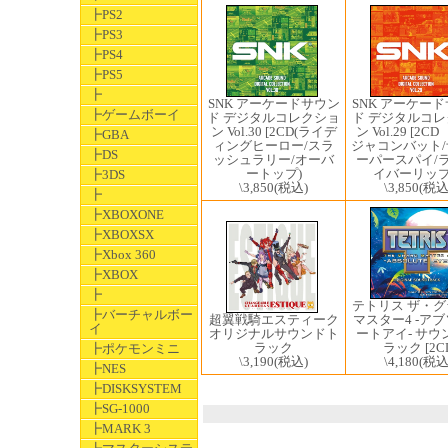
┣PS2
┣PS3
┣PS4
┣PS5
┣
SNK アーケードサウン
SNK アーケー
┣ゲームボーイ
ド デジタルコレクショ
ド デジタルコ
ン Vol.30 [2CD(ライデ
ン Vol.29 [2C
┣GBA
ィングヒーロー/スラ
ジャコンバット
┣DS
ッシュラリー/オーバ
ーパースパイ/ラ
ートップ)
イバーリッ
┣3DS
\3,850
(税込)
\3,850
(税込
┣
┣XBOXONE
┣XBOXSX
┣Xbox 360
┣XBOX
┣
テトリス ザ・
┣バーチャルボー
超翼戦騎エスティーク
マスター4 -ア
イ
オリジナルサウンドト
ートアイ- サウ
ラック
ラック [2C
┣ポケモンミニ
\3,190
(税込)
\4,180
(税込
┣NES
┣DISKSYSTEM
┣SG-1000
┣MARK 3