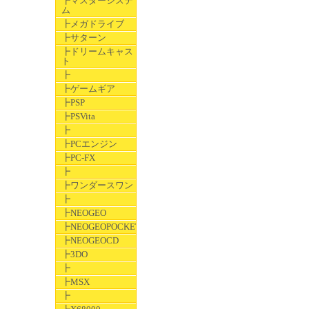
┣マスターシステ
ム
┣メガドライブ
┣サターン
┣ドリームキャス
ト
┣
┣ゲームギア
┣PSP
┣PSVita
┣
┣PCエンジン
┣PC-FX
┣
┣ワンダースワン
┣
┣NEOGEO
┣NEOGEOPOCKET
┣NEOGEOCD
┣3DO
┣
┣MSX
┣