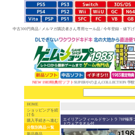
中古300円商品
/
メルマガ購読者さん専用セール品
/
今年登録・値下げ
NEW 1983特典付ソフト
SUPERやのまんCOLLECTION 学校
HOME
ショッピングを続
ける
エイリアンフィールドサントラ 78P極厚
購入手続きへ進む
ドウェアタオル付
分類別商品一覧
新品商品