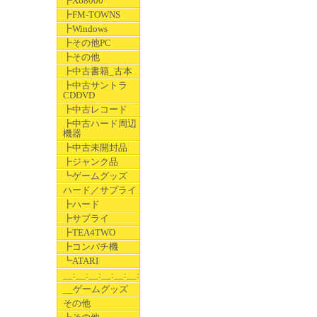
┣X68000
┣FM-TOWNS
┣Windows
┣その他PC
┣その他
┣中古書籍_古本
┣中古サントラ
CDDVD
┣中古レコード
┣中古ハード周辺
機器
┣中古未開封品
┣ジャンク品
┗ゲームグッズ
ハード／サプライ
┣ハード
┣サプライ
┣TEA4TWO
┣コンパチ機
┗ATARI
__:__:__:__:__:__:__
__ゲームグッズ
その他