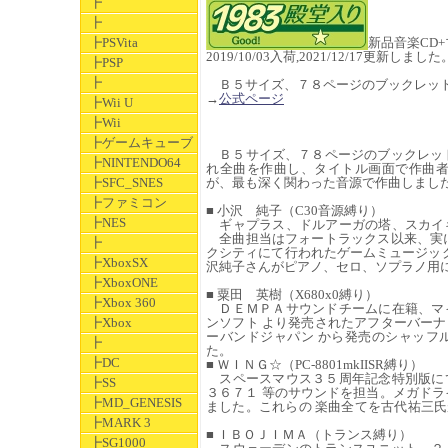
┣
┣
┣PSVita
新品音楽CD+
2019/10/03入荷,2021/12/17更新しました
┣PSP
┣
Ｂ５サイズ、７８ページのブックレッ
→
公式ページ
┣Wii U
┣Wii
┣ゲームキューブ
Ｂ５サイズ、７８ページのブックレッ
┣NINTENDO64
れ全曲を作曲し、タイトル画面で作曲者
┣SFC_SNES
が、最も深く関わった音源で作曲しまし
┣ファミコン
■ 小沢 純子（C30音源縛り）
┣NES
ギャプラス、ドルアーガの塔、スカイ
全曲担当はフォートラックス以来、実
┣
クシティにて行われたゲームミュージックライブ
┣XboxSX
沢純子さんがピアノ、セロ、ソプラノ用
┣XboxONE
■ 粟田 英樹（X680x0縛り）
┣Xbox 360
ＤＥＭＰＡサウンドチームに在籍、マ
┣Xbox
ンソフト より発売されたアフターバー
ーバンドジャパン から発売のシャッフ
┣
た。
┣DC
■ ＷＩＮＧ☆（PC-8801mkIISR縛り）
スペースマウス３５周年記念特別版に
┣SS
３６７１ 等のサウンドを担当。メガドラ
┣MD_GENESIS
ました。これらの 楽曲全てを古代祐三氏
┣MARK 3
■ ＩＢＯＪＩＭＡ（トランス縛り）
┣SG1000