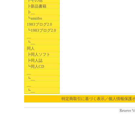
┣その他
┣新品書籍
┣__
┗amiibo
1983ブログ2.0
┗1983ブログ2.0
__
┗__
同人
┣同人ソフト
┣同人誌
┗同人CD
__
┗__
__
┗__
特定商取引に基づく表示／個人情報保護
Reserve V