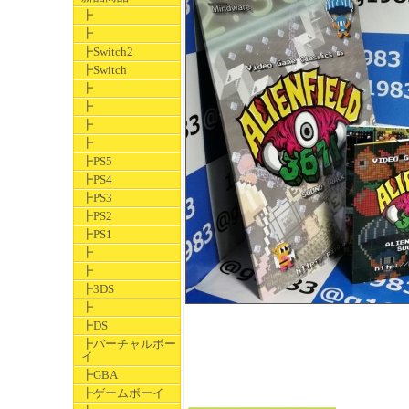
┣
┣
┣Switch2
┣Switch
┣
┣
┣
┣
┣PS5
┣PS4
┣PS3
┣PS2
┣PS1
┣
┣
┣3DS
┣
┣DS
┣バーチャルボー
イ
┣GBA
┣ゲームボーイ