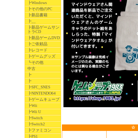
┣Windows
┣その他のPC
┣新品書籍
┣__
┣新品ゲームサン
トラCD
┣新品ゲームDVD
┣ご依頼品
┣レコード
┣ゲームグッズ
┗その他
中古
┣
┣
┣SFC_SNES
┣NINTENDO64
┣ゲームキューブ
┣Wii
┣Wii U
┣Switch
┣Switch2
☆
┣ファミコン
┣PS1