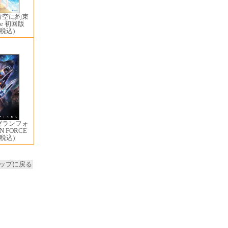
青空に約束
ne 初回版
(税込)
ゼランフォ
N FORCE
(税込)
ップに戻る