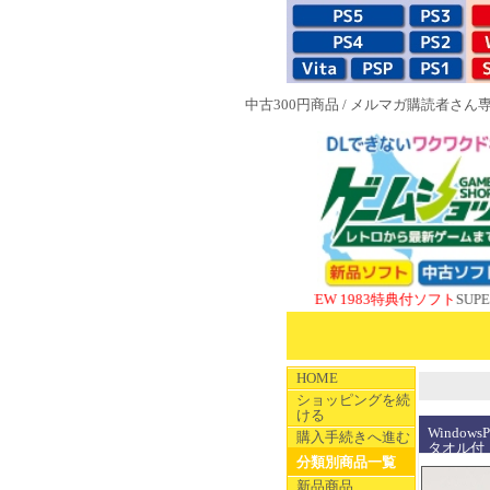
中古300円商品
/
メルマガ購読者さん
NEW 1983特典付ソフト
SUPERやのま
HOME
ショッピングを続
ける
Windo
購入手続きへ進む
タオル付
分類別商品一覧
新品商品