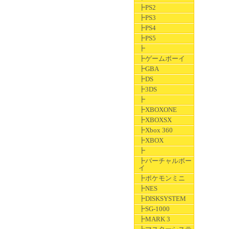
┣PS2
┣PS3
┣PS4
┣PS5
┣
┣ゲームボーイ
┣GBA
┣DS
┣3DS
┣
┣XBOXONE
┣XBOXSX
┣Xbox 360
┣XBOX
┣
┣バーチャルボー
イ
┣ポケモンミニ
┣NES
┣DISKSYSTEM
┣SG-1000
┣MARK 3