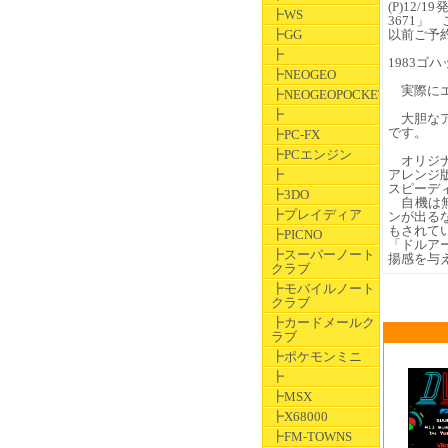
(P)12
┣WS
3671」
┣GG
以前ご予
┣
1983ゴ
┣NEOGEO
実際にエ
┣NEOGEOPOCKET
┣
大胆なア
です。
┣PC-FX
┣PCエンジン
オリジナ
┣
アレンジ
スピーデ
┣3DO
自機は無
┣プレイディア
ンが出る
もされて
┣PICNO
「ドルアー
┣スーパーノート
揚感を与
クラブ
┣モバイルノート
クラブ
┣カードメールク
ラブ
┣ポケモンミニ
┣
┣MSX
┣X68000
┣FM-TOWNS