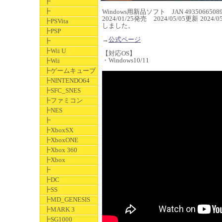
┣
┣
Windows用新品ソフト JAN 49350665089
2024/01/25発売 2024/05/05更新 2024/0
┣PSVita
しました。
┣PSP
→
公式ページ
┣
┣Wii U
【対応OS】
・Windows10/11
┣Wii
┣ゲームキューブ
┣NINTENDO64
┣SFC_SNES
┣ファミコン
┣NES
┣
┣XboxSX
┣XboxONE
┣Xbox 360
┣Xbox
┣
┣DC
┣SS
┣MD_GENESIS
┣MARK 3
┣SG1000