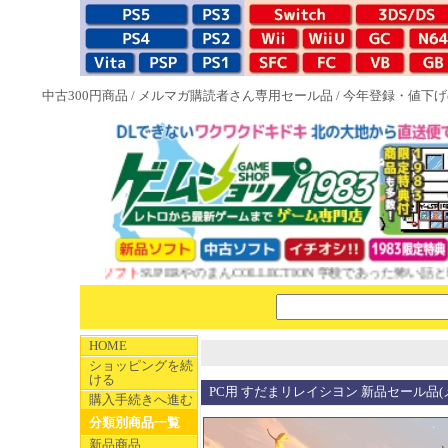
中古300円商品
/
メルマガ購読者さん専用セール品
/
今年登録・値下げ
 1983特典付ソフト
SUPERやのまんCOLLECTION 学校であった怖い話と晦
HOME
ショッピングを続
ける
PC用 すだまリレイシヨン 新品セール品(
購入手続きへ進む
分類別商品一覧
新品商品