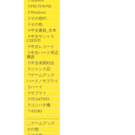
┣X68000
┣FM-TOWNS
┣Windows
┣その他PC
┣その他
┣中古書籍_古本
┣中古サントラ
CDDVD
┣中古レコード
┣中古ハード周辺
機器
┣中古未開封品
┣ジャンク品
┗ゲームグッズ
ハード／サプライ
┣ハード
┣サプライ
┣TEA4TWO
┣コンパチ機
┗ATARI
__:__:__:__:__:__:__
__ゲームグッズ
その他