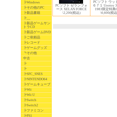
PCソフト ウッ
┣Windows
PCソフト ゼランフォ
６７１ Uootoy 
┣その他のPC
ース XELAN FORCE
1983限定特典
┣新品書籍
\2,200
(税込)
\6,600
(税込
┣__
┣新品ゲームサン
トラCD
┣新品ゲームDVD
┣ご依頼品
┣レコード
┣ゲームグッズ
┗その他
中古
┣
┣
┣SFC_SNES
┣NINTENDO64
┣ゲームキューブ
┣Wii
┣Wii U
┣Switch
┣Switch2
┣ファミコン
┣PS1