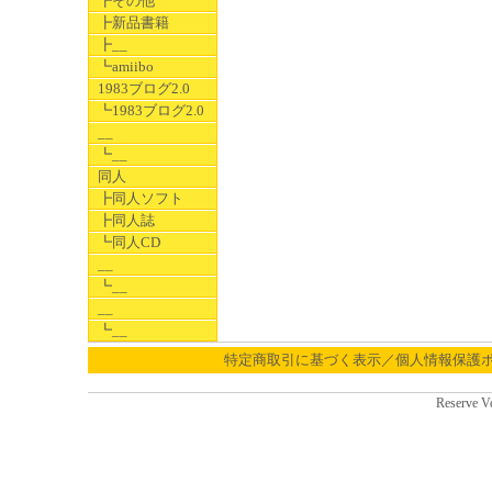
┣その他
┣新品書籍
┣__
┗amiibo
1983ブログ2.0
┗1983ブログ2.0
__
┗__
同人
┣同人ソフト
┣同人誌
┗同人CD
__
┗__
__
┗__
特定商取引に基づく表示／個人情報保護
Reserve V