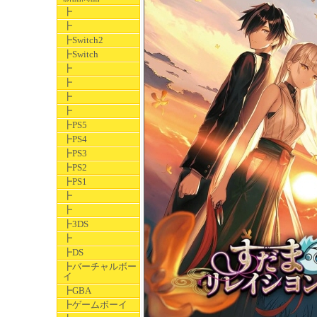
┣
┣
┣Switch2
┣Switch
┣
┣
┣
┣
┣PS5
┣PS4
┣PS3
┣PS2
┣PS1
┣
┣
┣3DS
┣
┣DS
┣バーチャルボー
イ
┣GBA
┣ゲームボーイ