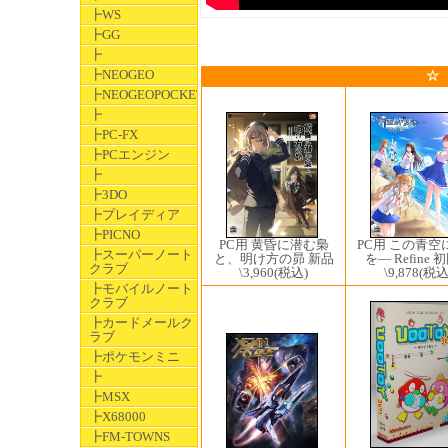
┣WS
┣GG
┣
┣NEOGEO
☆
┣NEOGEOPOCKET
┣
┣PC-FX
┣PCエンジン
┣
┣3DO
┣プレイディア
┣PICNO
PC用 黄昏に潜む梟
PC用 この青空
┣スーパーノート
と、明け方の昴 新品
を― Refine 
クラブ
\3,960
(税込)
\9,878
(税込
┣モバイルノート
クラブ
┣カードメールク
ラブ
┣ポケモンミニ
┣
┣MSX
┣X68000
┣FM-TOWNS