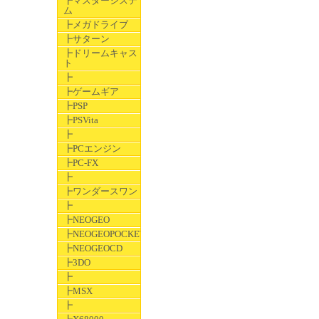
┣マスターシステ
ム
┣メガドライブ
┣サターン
┣ドリームキャス
ト
┣
┣ゲームギア
┣PSP
┣PSVita
┣
┣PCエンジン
┣PC-FX
┣
┣ワンダースワン
┣
┣NEOGEO
┣NEOGEOPOCKET
┣NEOGEOCD
┣3DO
┣
┣MSX
┣