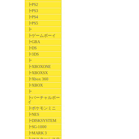
┣PS2
┣PS3
┣PS4
┣PS5
┣
┣ゲームボーイ
┣GBA
┣DS
┣3DS
┣
┣XBOXONE
┣XBOXSX
┣Xbox 360
┣XBOX
┣
┣バーチャルボー
イ
┣ポケモンミニ
┣NES
┣DISKSYSTEM
┣SG-1000
┣MARK 3