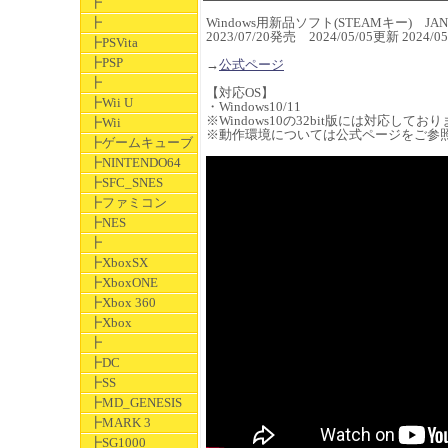
┣
┣
Windows用新品ソフト(STEAMキー) JAN 4
2023/07/20発売 2024/05/05更新 202
┣PSVita
┣PSP
→
公式ページ
┣
【対応OS】
┣Wii U
・Windows10/11
※Windows10の32bit版には対応してお
┣Wii
※動作環境については公式ページをご参
┣ゲームキューブ
┣NINTENDO64
┣SFC_SNES
┣ファミコン
┣NES
┣
┣XboxSX
┣XboxONE
┣Xbox 360
┣Xbox
┣
┣DC
┣SS
┣MD_GENESIS
┣MARK 3
┣SG1000