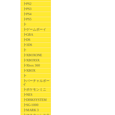
┣PS2
┣PS3
┣PS4
┣PS5
┣
┣ゲームボーイ
┣GBA
┣DS
┣3DS
┣
┣XBOXONE
┣XBOXSX
┣Xbox 360
┣XBOX
┣
┣バーチャルボー
イ
┣ポケモンミニ
┣NES
┣DISKSYSTEM
┣SG-1000
┣MARK 3