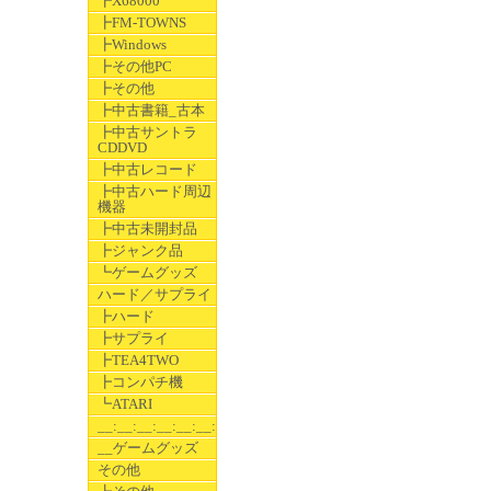
┣X68000
┣FM-TOWNS
┣Windows
┣その他PC
┣その他
┣中古書籍_古本
┣中古サントラ
CDDVD
┣中古レコード
┣中古ハード周辺
機器
┣中古未開封品
┣ジャンク品
┗ゲームグッズ
ハード／サプライ
┣ハード
┣サプライ
┣TEA4TWO
┣コンパチ機
┗ATARI
__:__:__:__:__:__:__
__ゲームグッズ
その他