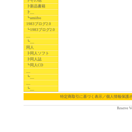
┣その他
┣新品書籍
┣__
┗amiibo
1983ブログ2.0
┗1983ブログ2.0
__
┗__
同人
┣同人ソフト
┣同人誌
┗同人CD
__
┗__
__
┗__
特定商取引に基づく表示／個人情報保護
Reserve V