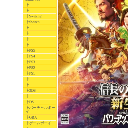
┣
┣
┣Switch2
┣Switch
┣
┣
┣
┣
┣PS5
┣PS4
┣PS3
┣PS2
┣PS1
┣
┣
┣3DS
┣
┣DS
┣バーチャルボー
イ
┣GBA
┣ゲームボーイ