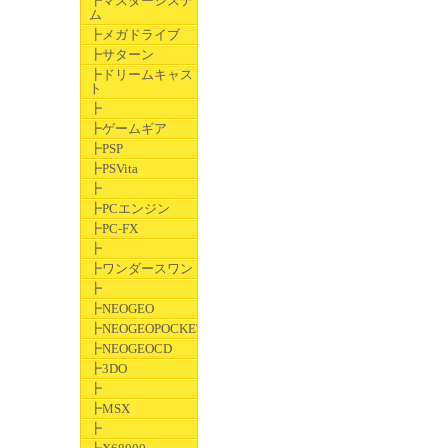
┣マスターシステ
ム
┣メガドライブ
┣サターン
┣ドリームキャス
ト
┣
┣ゲームギア
┣PSP
┣PSVita
┣
┣PCエンジン
┣PC-FX
┣
┣ワンダースワン
┣
┣NEOGEO
┣NEOGEOPOCKET
┣NEOGEOCD
┣3DO
┣
┣MSX
┣