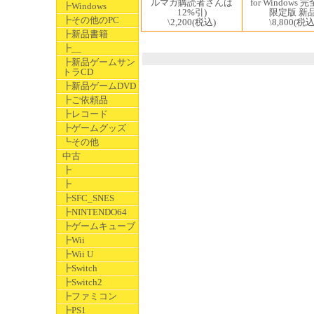
for Windows
ルマガ購読者さんは
┣Windows
限定版 新
12%引)
┣その他のPC
\8,800
(税込
\2,200
(税込)
┣新品書籍
┣__
┣新品ゲームサン
トラCD
┣新品ゲームDVD
┣ご依頼品
┣レコード
┣ゲームグッズ
┗その他
中古
┣
┣
┣SFC_SNES
┣NINTENDO64
┣ゲームキューブ
┣Wii
┣Wii U
┣Switch
┣Switch2
┣ファミコン
┣PS1