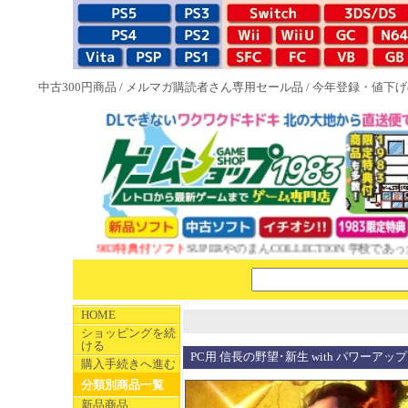
中古300円商品
/
メルマガ購読者さん専用セール品
/
今年登録・値下げ
NEW 1983特典付ソフト
SUPERやのまんCOLLECTION 学校であった
HOME
ショッピングを続
ける
PC用 信長の野望･新生 with パワーアッ
購入手続きへ進む
分類別商品一覧
新品商品