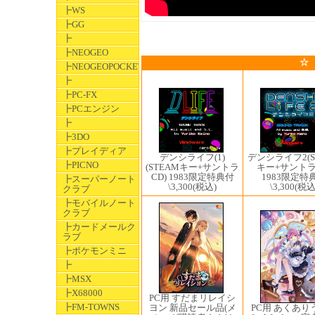
┣WS
┣GG
┣
┣NEOGEO
☆
┣NEOGEOPOCKET
┣
┣PC-FX
┣PCエンジン
┣
┣3DO
┣プレイディア
デンシライフ(1)
デンシライフ2(S
┣PICNO
(STEAMキー+サントラ
キー+サントラ
CD) 1983限定特典付
1983限定特
┣スーパーノート
\3,300
(税込)
\3,300
(税込
クラブ
┣モバイルノート
クラブ
┣カードメールク
ラブ
┣ポケモンミニ
┣
┣MSX
┣X68000
PC用 すだまリレイシ
┣FM-TOWNS
PC用 あくあり
ヨン 新品セール品(メ