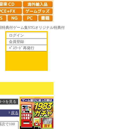
回特典付
ゲーム集
STG
オリジナル特典付
ログイン
会員登録
ﾊﾟｽﾜｰﾄﾞ再発行
て散りゆく鏡の花へ 70年代風ロボットアニメ ゲッP-X アレサCOLLECTI
戻る
読で100