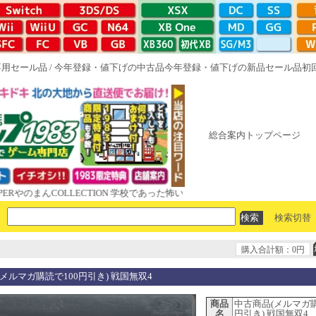
専用セール品
/
今年登録・値下げの中古品
今年登録・値下げの新品セール品
初
総合案内トップページ
まんCOLLECTION 学校であった怖い話と晦󠄀つきこもり ルート16R やが
検索切替
購入合計額：0円
メルマガ購読で100円引き) 戦国無双4
商品
中古商品(メルマガ購
名
円引き) 戦国無双4