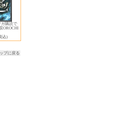
マガ購読で
双OROCHI
税込)
ップに戻る