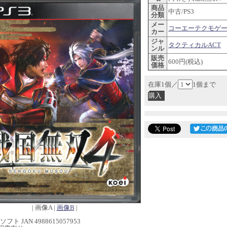
商品
中古/PS3
分類
メー
コーエーテクモゲ
カー
ジャ
タクティカルACT
ンル
販売
600円(税込)
価格
在庫1個／
1個まで
| 画像A |
画像B
|
フト JAN 4988615057953