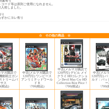
明書有り
トコード等は原則ご使用になれません。
2/22入荷しました。
有り
わずかにヨレ有り
☆ その他の商品 ☆
中古(メルマガ購読で
中古(メルマガ購読で
中古(メル
ルマガ購読で
120円引) デビル メイ
120円引) ワンピース
120円引) 
) 機動戦士ガン
クライ HDコレクショ
アンリミテッドワール
ルド：バッ
クストリームバ
ン Devil May Cry HD
ド R
ー
ーサス
Collection Best Price！
\700
(税込)
\700
(
0
(税込)
\700
(税込)