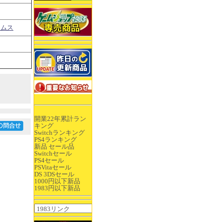
ームス
開業22年累計ラン
キング
Switchランキング
PS4ランキング
新品 セール品
Switchセール
PS4セール
PSVitaセール
DS 3DSセール
1000円以下新品
1983円以下新品