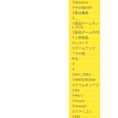
┣Windows
┣その他のPC
┣新品書籍
┣__
┣新品ゲームサン
トラCD
┣新品ゲームDVD
┣ご依頼品
┣レコード
┣ゲームグッズ
┗その他
中古
┣
┣
┣SFC_SNES
┣NINTENDO64
┣ゲームキューブ
┣Wii
┣Wii U
┣Switch
┣Switch2
┣ファミコン
┣PS1