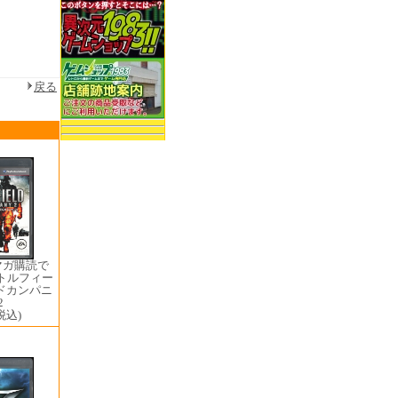
戻る
マガ購読で
バトルフィー
ドカンパニ
2
税込)