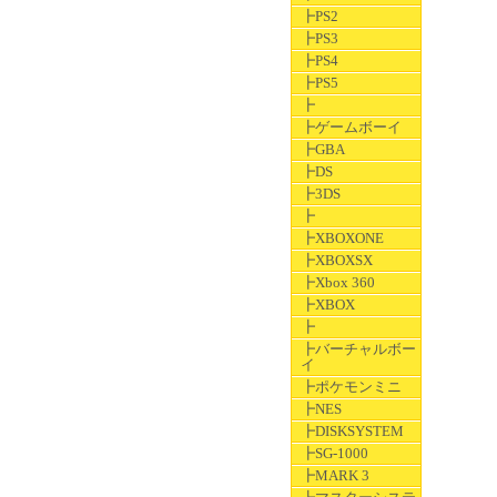
┣PS2
┣PS3
┣PS4
┣PS5
┣
┣ゲームボーイ
┣GBA
┣DS
┣3DS
┣
┣XBOXONE
┣XBOXSX
┣Xbox 360
┣XBOX
┣
┣バーチャルボー
イ
┣ポケモンミニ
┣NES
┣DISKSYSTEM
┣SG-1000
┣MARK 3