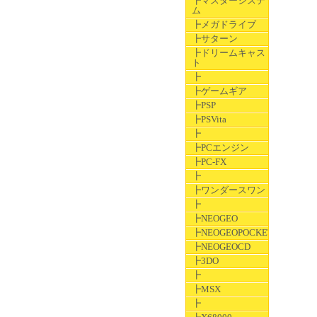
┣マスターシステ
ム
┣メガドライブ
┣サターン
┣ドリームキャス
ト
┣
┣ゲームギア
┣PSP
┣PSVita
┣
┣PCエンジン
┣PC-FX
┣
┣ワンダースワン
┣
┣NEOGEO
┣NEOGEOPOCKET
┣NEOGEOCD
┣3DO
┣
┣MSX
┣