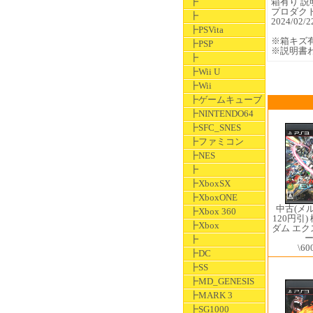
┣
箱有り 説
プロダク
┣
2024/0
┣PSVita
※箱キズ
┣PSP
※説明書
┣
┣Wii U
┣Wii
┣ゲームキューブ
┣NINTENDO64
┣SFC_SNES
┣ファミコン
┣NES
┣
┣XboxSX
┣XboxONE
中古(メ
┣Xbox 360
120円引
┣Xbox
ダム エ
┣
\60
┣DC
┣SS
┣MD_GENESIS
┣MARK 3
┣SG1000