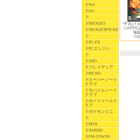
┣WS
┣GG
┣
┣NEOGEO
中古(メ
120円引
┣NEOGEOPOCKET
海
┣
\70
┣PC-FX
┣PCエンジン
┣
┣3DO
┣プレイディア
┣PICNO
┣スーパーノート
クラブ
┣モバイルノート
クラブ
┣カードメールク
ラブ
┣ポケモンミニ
┣
┣MSX
┣X68000
┣FM-TOWNS