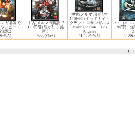
中古(メルマガ購読で
120円引) ミッドナイト
中古(メルマガ購読で
中古(メル
クラブ： ロサンゼルス
ルマガ購読で
120円引) 龍が如く 維
120円引) 無
Midnight club： Los
) ワンピース
新！
Z
Angeles
賊無双2
\600
(税込)
\400
(
\1,400
(税込)
0
(税込)
▲ト