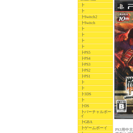
┣
┣
┣Switch2
┣Switch
┣
┣
┣
┣
┣PS5
┣PS4
┣PS3
┣PS2
┣PS1
┣
┣
┣3DS
┣
┣DS
┣バーチャルボー
イ
┣GBA
┣ゲームボーイ
PS3用中古ソ