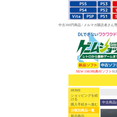
中古300円商品
/
メルマガ購読者さん
NEW 1983特典付ソフト
SUPERやの
HOME
ショッピングを続
ける
中古商品(
購入手続きへ進む
分類別商品一覧
新品商品