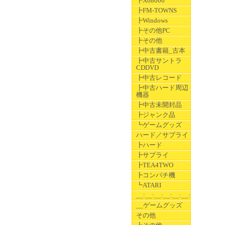
┣X68000
┣FM-TOWNS
┣Windows
┣その他PC
┣その他
┣中古書籍_古本
┣中古サントラ
CDDVD
┣中古レコード
┣中古ハード周辺
機器
┣中古未開封品
┣ジャンク品
┗ゲームグッズ
ハード／サプライ
┣ハード
┣サプライ
┣TEA4TWO
┣コンパチ機
┗ATARI
__:__:__:__:__:__:__
__ゲームグッズ
その他