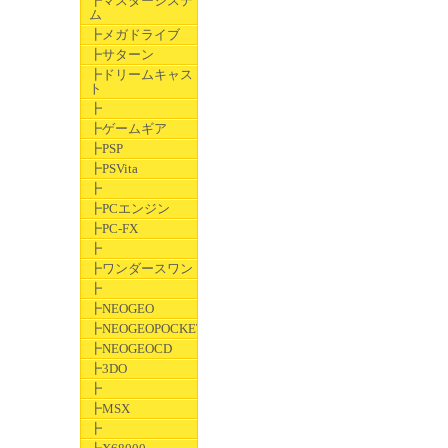
┣マスターシステ
ム
┣メガドライブ
┣サターン
┣ドリームキャス
ト
┣
┣ゲームギア
┣PSP
┣PSVita
┣
┣PCエンジン
┣PC-FX
┣
┣ワンダースワン
┣
┣NEOGEO
┣NEOGEOPOCKET
┣NEOGEOCD
┣3DO
┣
┣MSX
┣