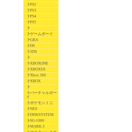
┣PS2
┣PS3
┣PS4
┣PS5
┣
┣ゲームボーイ
┣GBA
┣DS
┣3DS
┣
┣XBOXONE
┣XBOXSX
┣Xbox 360
┣XBOX
┣
┣バーチャルボー
イ
┣ポケモンミニ
┣NES
┣DISKSYSTEM
┣SG-1000
┣MARK 3