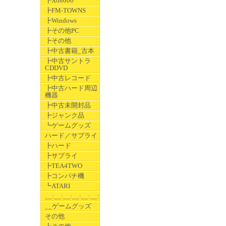
┣X68000
┣FM-TOWNS
┣Windows
┣その他PC
┣その他
┣中古書籍_古本
┣中古サントラ
CDDVD
┣中古レコード
┣中古ハード周辺
機器
┣中古未開封品
┣ジャンク品
┗ゲームグッズ
ハード／サプライ
┣ハード
┣サプライ
┣TEA4TWO
┣コンパチ機
┗ATARI
__:__:__:__:__:__:__
__ゲームグッズ
その他