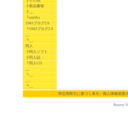
┣その他
┣新品書籍
┣__
┗amiibo
1983ブログ2.0
┗1983ブログ2.0
__
┗__
同人
┣同人ソフト
┣同人誌
┗同人CD
__
┗__
__
┗__
特定商取引に基づく表示／個人情報保護
Reserve V