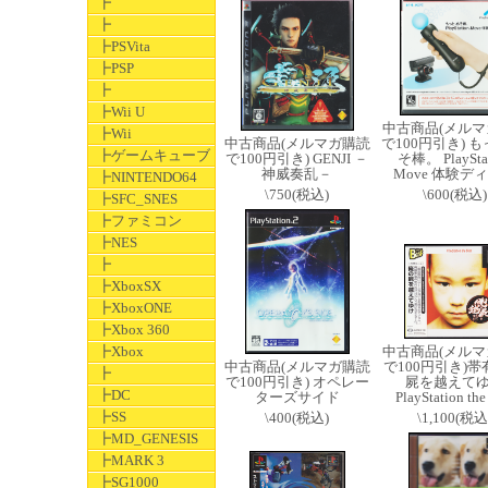
┣
┣
┣PSVita
┣PSP
┣
┣Wii U
中古商品(メルマ
┣Wii
中古商品(メルマガ購読
で100円引き) も
┣ゲームキューブ
で100円引き) GENJI －
そ棒。 PlaySta
神威奏乱－
Move 体験デ
┣NINTENDO64
\750(税込)
\600(税込)
┣SFC_SNES
┣ファミコン
┣NES
┣
┣XboxSX
┣XboxONE
┣Xbox 360
┣Xbox
中古商品(メルマ
中古商品(メルマガ購読
で100円引き)帯
┣
で100円引き) オペレー
屍を越えて
┣DC
ターズサイド
PlayStation the
┣SS
\400(税込)
\1,100(税込
┣MD_GENESIS
┣MARK 3
┣SG1000