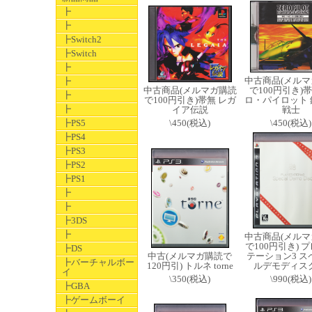
┣
┣
┣Switch2
┣Switch
┣
中古商品(メルマ
┣
中古商品(メルマガ購読
で100円引き)帯
┣
で100円引き)帯無 レガ
ロ・パイロット 
┣
イア伝説
戦士
┣PS5
\450(税込)
\450(税込)
┣PS4
┣PS3
┣PS2
┣PS1
┣
┣
┣3DS
┣
中古商品(メルマ
で100円引き) 
┣DS
中古(メルマガ購読で
テーション3 ス
┣バーチャルボー
120円引) トルネ torne
ルデモディスク
イ
\350(税込)
\990(税込)
┣GBA
┣ゲームボーイ