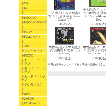
┣WS
┣GG
中古商品(メルマ
┣
中古商品(メルマガ購読
で100円引き)帯無
で100円引き)帯有 Street
in TV」 with my
┣NEOGEO
Games ’97
Dog
┣NEOGEOPOCKET
\500(税込)
\350(税込)
┣
┣PC-FX
┣PCエンジン
┣
┣3DO
中古商品(メルマガ購読
中古商品(メルマ
で100円引き)帯無 サン
で100円引き)帯
┣プレイディア
パギータ
ーミュラ・
┣PICNO
\600(税込)
\350(税込)
┣スーパーノート
クラブ
※商品画像をクリックすると商品の詳細を見るこ
┣モバイルノート
クラブ
┣カードメールク
ラブ
┣ポケモンミニ
┣
┣MSX
┣X68000
┣FM-TOWNS