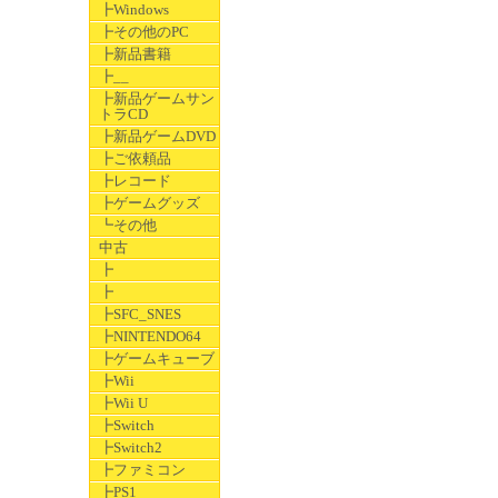
┣Windows
┣その他のPC
┣新品書籍
┣__
┣新品ゲームサン
トラCD
┣新品ゲームDVD
┣ご依頼品
┣レコード
┣ゲームグッズ
┗その他
中古
┣
┣
┣SFC_SNES
┣NINTENDO64
┣ゲームキューブ
┣Wii
┣Wii U
┣Switch
┣Switch2
┣ファミコン
┣PS1