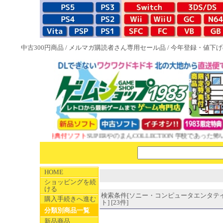
中古300円商品
/
メルマガ購読者さん専用セール品
/
今年登録・値下げ
NEW 1983特典付ソフト
SUPERやのまんCOLLECTION 学校であった怖い
HOME
ショッピングを続
ける
検索条件[ソニー・コンピュータエンタテ
購入手続きへ進む
ト] [23件]
分類別商品一覧
新品商品