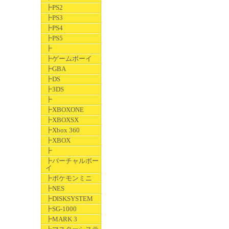
┣PS2
┣PS3
┣PS4
┣PS5
┣
┣ゲームボーイ
┣GBA
┣DS
┣3DS
┣
┣XBOXONE
┣XBOXSX
┣Xbox 360
┣XBOX
┣
┣バーチャルボー
イ
┣ポケモンミニ
┣NES
┣DISKSYSTEM
┣SG-1000
┣MARK 3