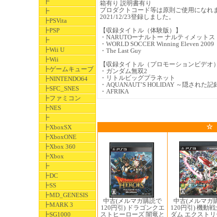
┣
箱有り 説明書有り
プロダクトコード等は原則ご使用になれ
┣
2021/12/23登録しました。
┣PSVita
┣PSP
【収録タイトル（体験版）】
・NARUTOーナルトー ナルティメット
┣
・WORLD SOCCER Winning Eleven 2009
┣Wii U
・The Last Guy
┣Wii
【収録タイトル（プロモーションビデオ
┣ゲームキューブ
・ガンダム無双2
・リトルビッグプラネット
┣NINTENDO64
・AQUANAUT’S HOLIDAY ～隠された
┣SFC_SNES
・AFRIKA
┣ファミコン
┣NES
┣
☆
┣XboxSX
┣XboxONE
┣Xbox 360
┣Xbox
┣
┣DC
┣SS
┣MD_GENESIS
中古(メルマガ購読で
中古(メルマガ
┣MARK 3
120円引) ドラゴンクエ
120円引) 機動
ストヒーローズ 闇竜と
┣SG1000
ダム エクスト