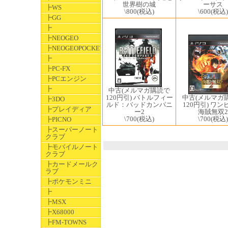
世界樹の城
ーサス
┣WS
\800
(税込)
\600
(税込)
┣GG
┣
┣NEOGEO
┣NEOGEOPOCKET
┣
┣PC-FX
┣PCエンジン
┣
中古(メルマガ購読で
120円引) バトルフィー
中古(メルマガ
┣3DO
ルド：バッドカンパニ
120円引) ワン
┣プレイディア
ー2
海賊無双2
\700
(税込)
\700
(税込)
┣PICNO
┣スーパーノート
クラブ
┣モバイルノート
クラブ
┣カードメールク
ラブ
┣ポケモンミニ
┣
┣MSX
┣X68000
┣FM-TOWNS