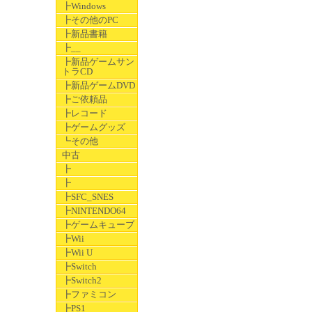
┣Windows
┣その他のPC
┣新品書籍
┣__
┣新品ゲームサン
トラCD
┣新品ゲームDVD
┣ご依頼品
┣レコード
┣ゲームグッズ
┗その他
中古
┣
┣
┣SFC_SNES
┣NINTENDO64
┣ゲームキューブ
┣Wii
┣Wii U
┣Switch
┣Switch2
┣ファミコン
┣PS1