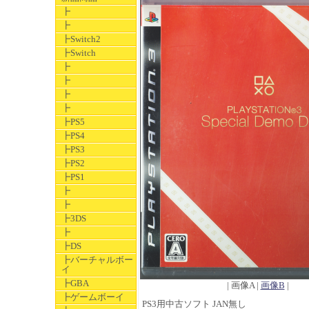
┣
┣
┣Switch2
┣Switch
┣
┣
┣
┣
┣PS5
┣PS4
┣PS3
┣PS2
┣PS1
┣
┣
┣3DS
┣
┣DS
┣バーチャルボー
イ
┣GBA
| 画像A |
画像B
|
┣ゲームボーイ
PS3用中古ソフト JAN無し