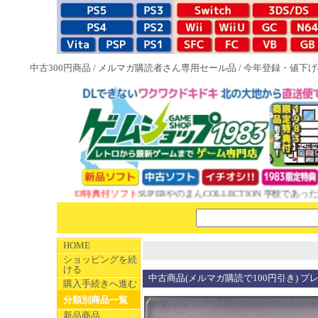
中古300円商品
/
メルマガ購読者さん専用セール品
/
今年登録・値下げ
NEW 1983特典付ソフト
SUPERやのまんCOLLECTION 学校であった怖
HOME
ショッピングを続
ける
中古商品(メルマガ購読で100円引き) プ
購入手続きへ進む
分類別商品一覧
新品商品