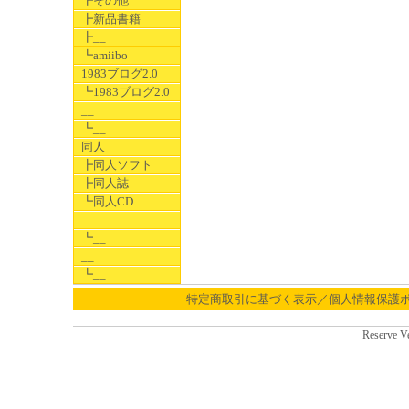
┣その他
┣新品書籍
┣__
┗amiibo
1983ブログ2.0
┗1983ブログ2.0
__
┗__
同人
┣同人ソフト
┣同人誌
┗同人CD
__
┗__
__
┗__
特定商取引に基づく表示／個人情報保護
Reserve V