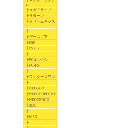
┣マスターシステ
ム
┣メガドライブ
┣サターン
┣ドリームキャス
ト
┣
┣ゲームギア
┣PSP
┣PSVita
┣
┣PCエンジン
┣PC-FX
┣
┣ワンダースワン
┣
┣NEOGEO
┣NEOGEOPOCKET
┣NEOGEOCD
┣3DO
┣
┣MSX
┣