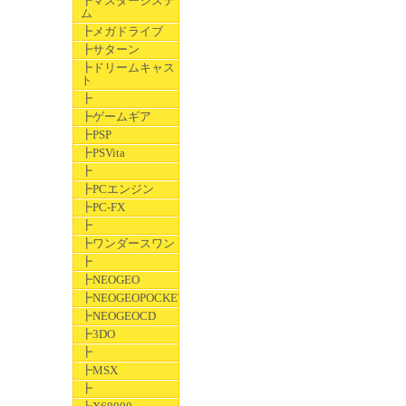
┣マスターシステ
ム
┣メガドライブ
┣サターン
┣ドリームキャス
ト
┣
┣ゲームギア
┣PSP
┣PSVita
┣
┣PCエンジン
┣PC-FX
┣
┣ワンダースワン
┣
┣NEOGEO
┣NEOGEOPOCKET
┣NEOGEOCD
┣3DO
┣
┣MSX
┣