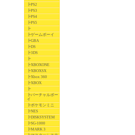
┣PS2
┣PS3
┣PS4
┣PS5
┣
┣ゲームボーイ
┣GBA
┣DS
┣3DS
┣
┣XBOXONE
┣XBOXSX
┣Xbox 360
┣XBOX
┣
┣バーチャルボー
イ
┣ポケモンミニ
┣NES
┣DISKSYSTEM
┣SG-1000
┣MARK 3