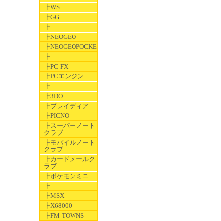
┣WS
┣GG
┣
┣NEOGEO
┣NEOGEOPOCKET
┣
┣PC-FX
┣PCエンジン
┣
┣3DO
┣プレイディア
┣PICNO
┣スーパーノート
クラブ
┣モバイルノート
クラブ
┣カードメールク
ラブ
┣ポケモンミニ
┣
┣MSX
┣X68000
┣FM-TOWNS