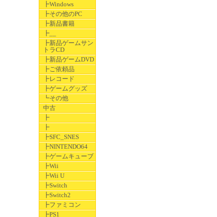
┣Windows
┣その他のPC
┣新品書籍
┣__
┣新品ゲームサン
トラCD
┣新品ゲームDVD
┣ご依頼品
┣レコード
┣ゲームグッズ
┗その他
中古
┣
┣
┣SFC_SNES
┣NINTENDO64
┣ゲームキューブ
┣Wii
┣Wii U
┣Switch
┣Switch2
┣ファミコン
┣PS1