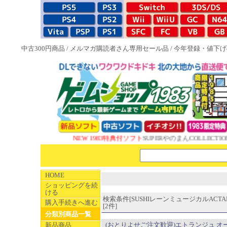
中古300円商品
/
メルマガ購読者さん専用セール品
/
今年登録・値下げ
NEW 1983特典付ソフト
SUPERやのまんCOLLECTIO
HOME
ショッピングを続
ける
検索条件[SUSHIレーンミュージカルACTAD
購入手続きへ進む
[2件]
分類別商品一覧
(おとりよせご注文歓迎)エトランジュ オ
新品商品