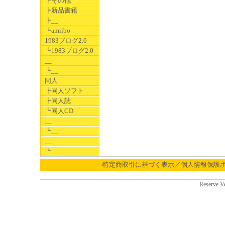
┣その他
┣新品書籍
┣__
┗amiibo
1983ブログ2.0
┗1983ブログ2.0
__
┗__
同人
┣同人ソフト
┣同人誌
┗同人CD
__
┗__
__
┗__
特定商取引に基づく表示／個人情報保護
Reserve V