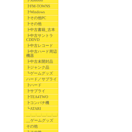
┣X68000
┣FM-TOWNS
┣Windows
┣その他PC
┣その他
┣中古書籍_古本
┣中古サントラ
CDDVD
┣中古レコード
┣中古ハード周辺
機器
┣中古未開封品
┣ジャンク品
┗ゲームグッズ
ハード／サプライ
┣ハード
┣サプライ
┣TEA4TWO
┣コンパチ機
┗ATARI
__:__:__:__:__:__:__
__ゲームグッズ
その他