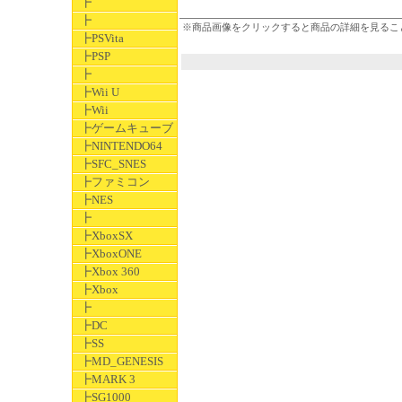
┣
┣
※商品画像をクリックすると商品の詳細を見るこ
┣PSVita
┣PSP
┣
┣Wii U
┣Wii
┣ゲームキューブ
┣NINTENDO64
┣SFC_SNES
┣ファミコン
┣NES
┣
┣XboxSX
┣XboxONE
┣Xbox 360
┣Xbox
┣
┣DC
┣SS
┣MD_GENESIS
┣MARK 3
┣SG1000