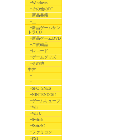
┣Windows
┣その他のPC
┣新品書籍
┣__
┣新品ゲームサン
トラCD
┣新品ゲームDVD
┣ご依頼品
┣レコード
┣ゲームグッズ
┗その他
中古
┣
┣
┣SFC_SNES
┣NINTENDO64
┣ゲームキューブ
┣Wii
┣Wii U
┣Switch
┣Switch2
┣ファミコン
┣PS1