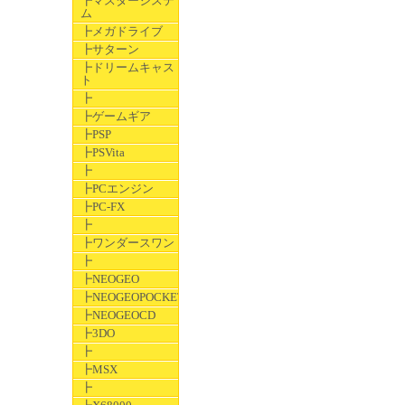
┣マスターシステ
ム
┣メガドライブ
┣サターン
┣ドリームキャス
ト
┣
┣ゲームギア
┣PSP
┣PSVita
┣
┣PCエンジン
┣PC-FX
┣
┣ワンダースワン
┣
┣NEOGEO
┣NEOGEOPOCKET
┣NEOGEOCD
┣3DO
┣
┣MSX
┣