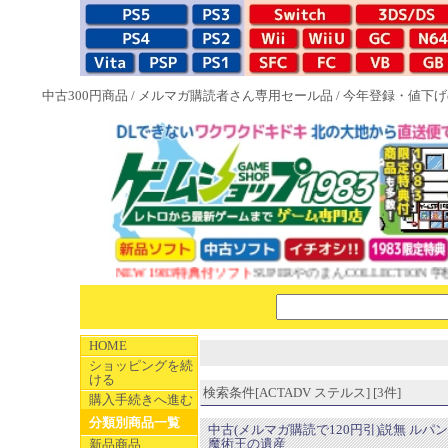
中古300円商品
/
メルマガ購読者さん専用セール品
/
今年登録・値下げ
NEW 1983特典付ソフト
SUPERやのまんCOLLECTION 学
HOME
ショッピングを続
ける
検索条件[ACTADV ステルス] [3件]
購入手続きへ進む
分類別商品一覧
中古(メルマガ購読で120円引)説無 ルパ
魔術王の遺産
新品商品