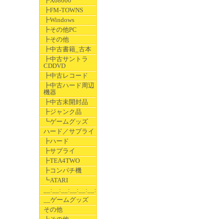
┣X68000
┣FM-TOWNS
┣Windows
┣その他PC
┣その他
┣中古書籍_古本
┣中古サントラ
CDDVD
┣中古レコード
┣中古ハード周辺
機器
┣中古未開封品
┣ジャンク品
┗ゲームグッズ
ハード／サプライ
┣ハード
┣サプライ
┣TEA4TWO
┣コンパチ機
┗ATARI
__:__:__:__:__:__:__
__ゲームグッズ
その他