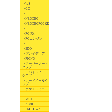
┣WS
┣GG
┣
┣NEOGEO
┣NEOGEOPOCKET
┣
┣PC-FX
┣PCエンジン
┣
┣3DO
┣プレイディア
┣PICNO
┣スーパーノート
クラブ
┣モバイルノート
クラブ
┣カードメールク
ラブ
┣ポケモンミニ
┣
┣MSX
┣X68000
┣FM-TOWNS