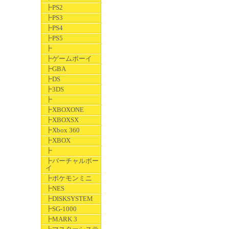
┣PS2
┣PS3
┣PS4
┣PS5
┣
┣ゲームボーイ
┣GBA
┣DS
┣3DS
┣
┣XBOXONE
┣XBOXSX
┣Xbox 360
┣XBOX
┣
┣バーチャルボー
イ
┣ポケモンミニ
┣NES
┣DISKSYSTEM
┣SG-1000
┣MARK 3