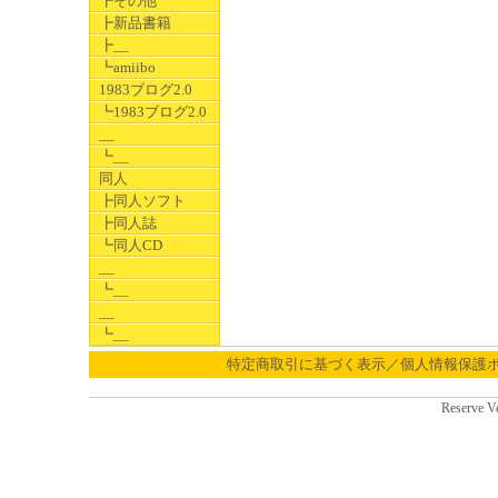
┣その他
┣新品書籍
┣__
┗amiibo
1983ブログ2.0
┗1983ブログ2.0
__
┗__
同人
┣同人ソフト
┣同人誌
┗同人CD
__
┗__
__
┗__
特定商取引に基づく表示／個人情報保護
Reserve V