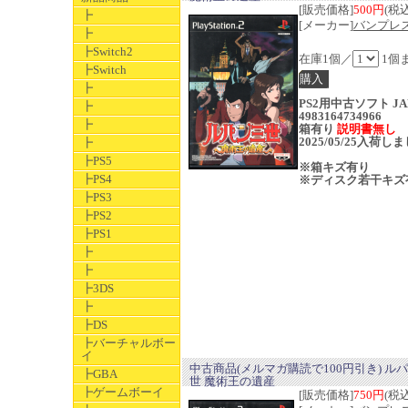
[販売価格]
500円
(税込
┣
[メーカー]
バンプレ
┣
┣Switch2
在庫1個／
1個
┣Switch
┣
PS2用中古ソフト JA
┣
4983164734966
┣
箱有り
説明書無し
2025/05/25入荷し
┣
┣PS5
※箱キズ有り
┣PS4
※ディスク若干キズ
┣PS3
┣PS2
┣PS1
┣
┣
┣3DS
┣
┣DS
┣バーチャルボー
イ
中古商品(メルマガ購読で100円引き) ル
┣GBA
世 魔術王の遺産
┣ゲームボーイ
[販売価格]
750円
(税込