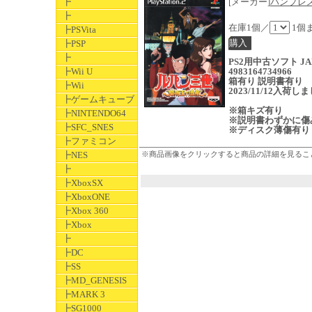
┣
[メーカー]
バンプレ
┣
在庫1個／
1個
┣PSVita
┣PSP
┣
PS2用中古ソフト JA
┣Wii U
4983164734966
箱有り 説明書有り
┣Wii
2023/11/12入荷し
┣ゲームキューブ
※箱キズ有り
┣NINTENDO64
※説明書わずかに傷
┣SFC_SNES
※ディスク薄傷有り
┣ファミコン
┣NES
※商品画像をクリックすると商品の詳細を見るこ
┣
┣XboxSX
┣XboxONE
┣Xbox 360
┣Xbox
┣
┣DC
┣SS
┣MD_GENESIS
┣MARK 3
┣SG1000