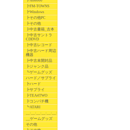
┣X68000
┣FM-TOWNS
┣Windows
┣その他PC
┣その他
┣中古書籍_古本
┣中古サントラ
CDDVD
┣中古レコード
┣中古ハード周辺
機器
┣中古未開封品
┣ジャンク品
┗ゲームグッズ
ハード／サプライ
┣ハード
┣サプライ
┣TEA4TWO
┣コンパチ機
┗ATARI
__:__:__:__:__:__:__
__ゲームグッズ
その他