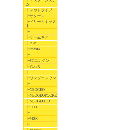
┣マスターシステ
ム
┣メガドライブ
┣サターン
┣ドリームキャス
ト
┣
┣ゲームギア
┣PSP
┣PSVita
┣
┣PCエンジン
┣PC-FX
┣
┣ワンダースワン
┣
┣NEOGEO
┣NEOGEOPOCKET
┣NEOGEOCD
┣3DO
┣
┣MSX
┣