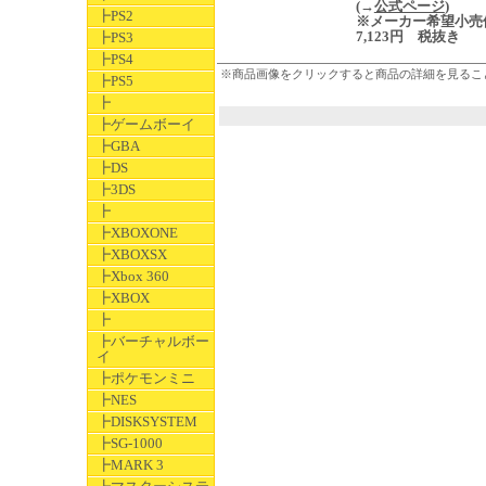
(→
公式ページ
)
┣PS2
※メーカー希望小売
7,123円 税抜き
┣PS3
┣PS4
※商品画像をクリックすると商品の詳細を見るこ
┣PS5
┣
┣ゲームボーイ
┣GBA
┣DS
┣3DS
┣
┣XBOXONE
┣XBOXSX
┣Xbox 360
┣XBOX
┣
┣バーチャルボー
イ
┣ポケモンミニ
┣NES
┣DISKSYSTEM
┣SG-1000
┣MARK 3