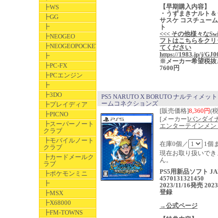
【早期購入内容】
┣WS
・うずまきナルト＆
┣GG
サスケ コスチュー
┣
ト
<<< その他様々なSwi
┣NEOGEO
フトはこちらをクリ
┣NEOGEOPOCKET
てください
https://1983.jp/j/GJ0
┣
※メーカー希望税抜
┣PC-FX
7600円
┣PCエンジン
┣
┣3DO
PS5 NARUTO X BORUTO ナルティメッ
ームコネクションズ
┣プレイディア
[販売価格]
8,360円
(
┣PICNO
[メーカー]
バンダイ
┣スーパーノート
エンターテインメン
クラブ
┣モバイルノート
在庫0個／
1個
クラブ
現在お取り扱いでき
┣カードメールク
ん。
ラブ
PS5用新品ソフト JA
┣ポケモンミニ
4570131321450
┣
2023/11/16発売 2023
登録
┣MSX
┣X68000
→公式ページ
┣FM-TOWNS