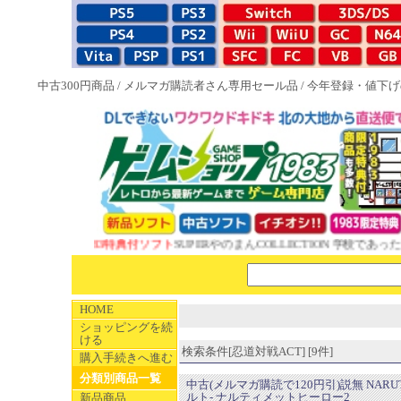
中古300円商品
/
メルマガ購読者さん専用セール品
/
今年登録・値下げ
NEW 1983特典付ソフト
SUPERやのまんCOLLECTION 学校であった
HOME
ショッピングを続
ける
検索条件[忍道対戦ACT] [9件]
購入手続きへ進む
分類別商品一覧
中古(メルマガ購読で120円引)説無 NARU
ルト- ナルティメットヒーロー2
新品商品