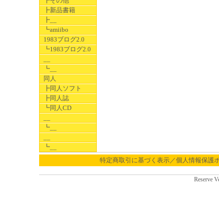
┣その他
┣新品書籍
┣__
┗amiibo
1983ブログ2.0
┗1983ブログ2.0
__
┗__
同人
┣同人ソフト
┣同人誌
┗同人CD
__
┗__
__
┗__
特定商取引に基づく表示／個人情報保護
Reserve V