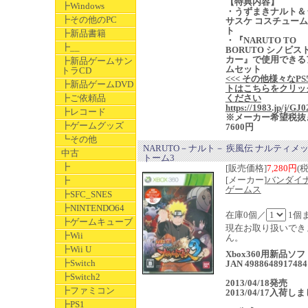
【特典内容】
┣Windows
・うずまきナルト＆
┣その他のPC
サスケ コスチュー
ト
┣新品書籍
・『NARUTO TO
┣__
BORUTO シノビス
カー』で使用できる
┣新品ゲームサン
ムセット
トラCD
<<< その他様々なPS
┣新品ゲームDVD
トはこちらをクリッ
┣ご依頼品
ください
https://1983.jp/j/GJ0
┣レコード
※メーカー希望税抜
┣ゲームグッズ
7600円
┗その他
NARUTO－ナルト－ 疾風伝 ナルティメ
中古
トーム3
┣
[販売価格]
7,280円
(
[メーカー]
バンダイ
┣
ゲームス
┣SFC_SNES
┣NINTENDO64
在庫0個／
1個
┣ゲームキューブ
現在お取り扱いでき
┣Wii
ん。
┣Wii U
Xbox360用新品ソ
┣Switch
JAN 4988648917484
┣Switch2
2013/04/18発売
┣ファミコン
2013/04/17入荷し
┣PS1