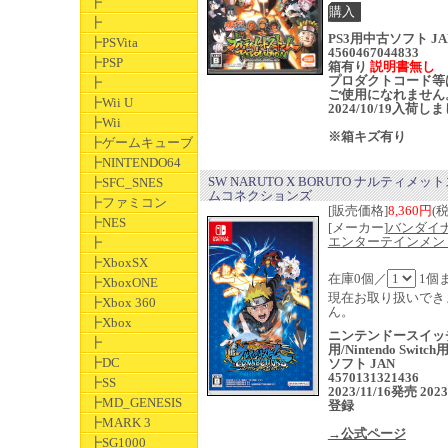
┣
┣
PS3用中古ソフト JA
┣PSVita
4560467044833
┣PSP
箱有り
説明書無し
プロダクトコード等
┣
ご使用になれません
┣Wii U
2024/10/19入荷し
┣Wii
※箱キズ有り
┣ゲームキューブ
┣NINTENDO64
SW NARUTO X BORUTO ナルティメッ
┣SFC_SNES
ムコネクションズ
┣ファミコン
[販売価格]
8,360円
(
┣NES
[メーカー]
バンダイ
エンターテインメン
┣
┣XboxSX
在庫0個／
1個
┣XboxONE
現在お取り扱いでき
┣Xbox 360
ん。
┣Xbox
ニンテンドースイッ
┣
用/Nintendo Switc
┣DC
ソフト JAN
4570131321436
┣SS
2023/11/16発売 2023
┣MD_GENESIS
登録
┣MARK 3
→公式ページ
┣SG1000