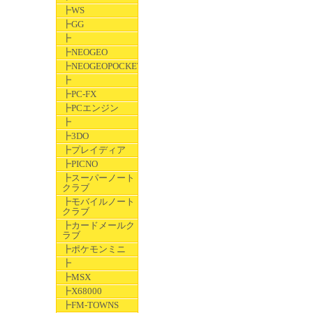
┣WS
┣GG
┣
┣NEOGEO
┣NEOGEOPOCKET
┣
┣PC-FX
┣PCエンジン
┣
┣3DO
┣プレイディア
┣PICNO
┣スーパーノート
クラブ
┣モバイルノート
クラブ
┣カードメールク
ラブ
┣ポケモンミニ
┣
┣MSX
┣X68000
┣FM-TOWNS