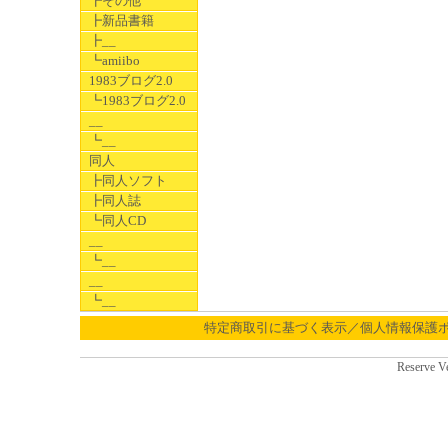
┣その他
┣新品書籍
┣__
┗amiibo
1983ブログ2.0
┗1983ブログ2.0
__
┗__
同人
┣同人ソフト
┣同人誌
┗同人CD
__
┗__
__
┗__
特定商取引に基づく表示／個人情報保護
Reserve V