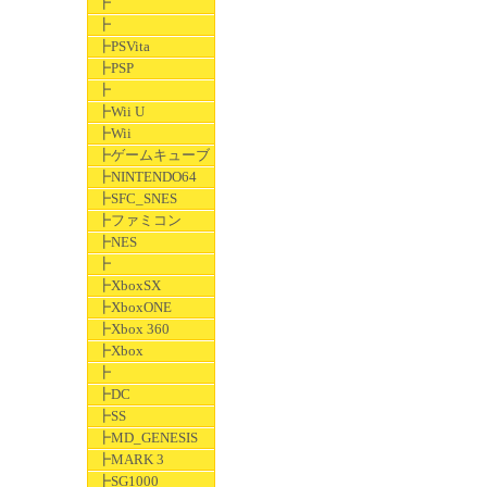
┣
┣
┣PSVita
┣PSP
┣
┣Wii U
┣Wii
┣ゲームキューブ
┣NINTENDO64
┣SFC_SNES
┣ファミコン
┣NES
┣
┣XboxSX
┣XboxONE
┣Xbox 360
┣Xbox
┣
┣DC
┣SS
┣MD_GENESIS
┣MARK 3
┣SG1000