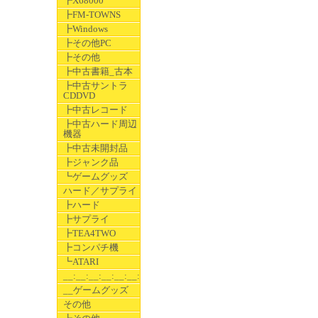
┣X68000
┣FM-TOWNS
┣Windows
┣その他PC
┣その他
┣中古書籍_古本
┣中古サントラ
CDDVD
┣中古レコード
┣中古ハード周辺
機器
┣中古未開封品
┣ジャンク品
┗ゲームグッズ
ハード／サプライ
┣ハード
┣サプライ
┣TEA4TWO
┣コンパチ機
┗ATARI
__:__:__:__:__:__:__
__ゲームグッズ
その他