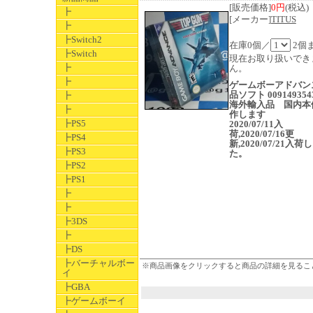
[販売価格]
0円
(税込)
┣
[メーカー]
TITUS
┣
┣Switch2
在庫0個／
2個
┣Switch
現在お取り扱いでき
┣
ん。
┣
ゲームボーアドバン
品ソフト 009149354
┣
海外輸入品 国内本
┣
作します
┣PS5
2020/07/11入
荷,2020/07/16更
┣PS4
新,2020/07/21入荷
┣PS3
た。
┣PS2
┣PS1
┣
┣
┣3DS
┣
┣DS
┣バーチャルボー
※商品画像をクリックすると商品の詳細を見るこ
イ
┣GBA
┣ゲームボーイ