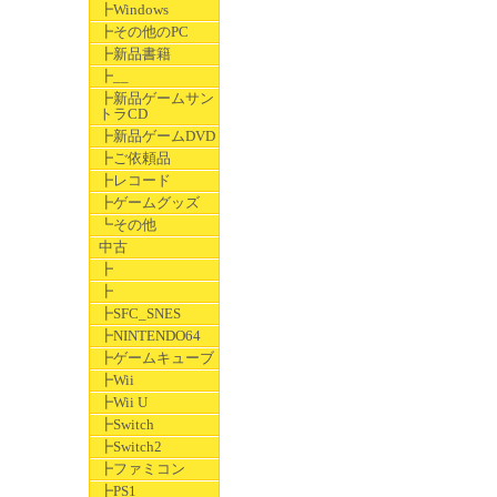
┣Windows
┣その他のPC
┣新品書籍
┣__
┣新品ゲームサン
トラCD
┣新品ゲームDVD
┣ご依頼品
┣レコード
┣ゲームグッズ
┗その他
中古
┣
┣
┣SFC_SNES
┣NINTENDO64
┣ゲームキューブ
┣Wii
┣Wii U
┣Switch
┣Switch2
┣ファミコン
┣PS1