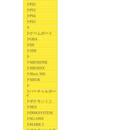
┣PS2
┣PS3
┣PS4
┣PS5
┣
┣ゲームボーイ
┣GBA
┣DS
┣3DS
┣
┣XBOXONE
┣XBOXSX
┣Xbox 360
┣XBOX
┣
┣バーチャルボー
イ
┣ポケモンミニ
┣NES
┣DISKSYSTEM
┣SG-1000
┣MARK 3