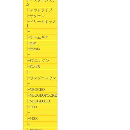
┣マスターシステ
ム
┣メガドライブ
┣サターン
┣ドリームキャス
ト
┣
┣ゲームギア
┣PSP
┣PSVita
┣
┣PCエンジン
┣PC-FX
┣
┣ワンダースワン
┣
┣NEOGEO
┣NEOGEOPOCKET
┣NEOGEOCD
┣3DO
┣
┣MSX
┣