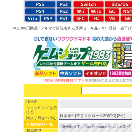
中古300円商品
/
メルマガ購読者さん専用セール品
/
今年登録・値下げ
NEW 1983特典付ソフト
SUPERやのまんCOLLECTIO
HOME
ショッピングを続
ける
検索条件[任意スクロール2DSTG] [2件]
購入手続きへ進む
分類別商品一覧
海外輸入 Top Gun Firestorm Advance 新品
新品商品