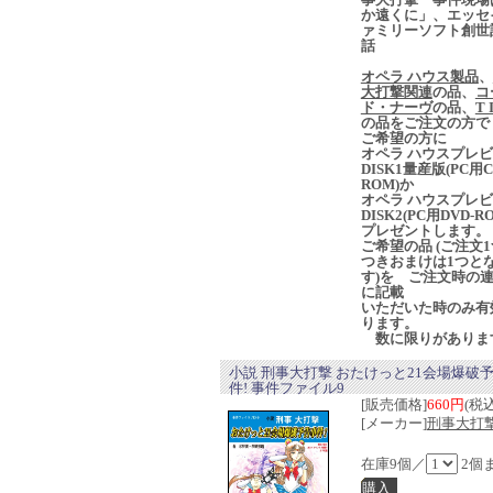
か遠くに」、エッセ
ァミリーソフト創世
話
オペラ ハウス製品
、
大打撃関連
の品、
コ
ド・ナーヴ
の品、
T 
の品をご注文の方で
ご希望の方に
オペラ ハウスプレ
DISK1量産版(PC用C
ROM)か
オペラ ハウスプレ
DISK2(PC用DVD-R
プレゼントします。
ご希望の品 (ご注文
つきおまけは1つと
す)を ご注文時の
に記載
いただいた時のみ有
ります。
数に限りがありま
小説 刑事大打撃 おたけっと21会場爆破
件! 事件ファイル9
[販売価格]
660円
(税込
[メーカー]
刑事大打撃
在庫9個／
2個