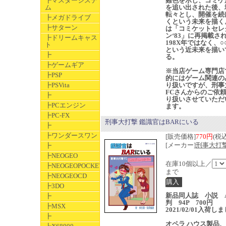
┣マスターシステ
難色を示し、コミケ
ム
を追い出された後、
転々とし、開催を続
┣メガドライブ
くという未来を描く
┣サターン
は「コミケットセレ
ン‘83」に再掲載さ
┣ドリームキャス
198X年ではなく、○
ト
という近未来を描い
┣
る。
┣ゲームギア
※当店ゲーム専門店
┣PSP
的にはゲーム関連の
┣PSVita
り扱いですが、刑事
FCさんからのご依
┣
り扱いさせていただ
┣PCエンジン
ます。
┣PC-FX
刑事大打撃 鑑識官はBARにいる
┣
┣ワンダースワン
[販売価格]
770円
(税込
[メーカー]
刑事大打撃
┣
┣NEOGEO
在庫10個以上／
┣NEOGEOPOCKET
まで
┣NEOGEOCD
┣3DO
新品同人誌 小説 
┣
判 94P 700円
┣MSX
2021/02/01入荷し
┣
オペラ ハウス製品
、