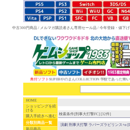
中古300円商品
/
メルマガ購読者さん専用セール品
/
今年登録・値下げ
1983特典付ソフト
SUPERやのまんCOLLECTION 学校であった怖い話と晦
HOME
ショッピングを続
ける
検索条件[刑事大打撃FC] [32件]
購入手続きへ進む
分類別商品一覧
演劇 刑事大打撃 ラバーズラビリンス+α [
新品商品