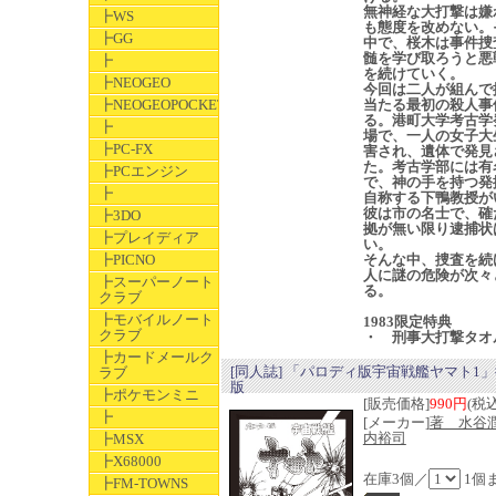
無神経な大打撃は嫌
┣WS
も態度を改めない。
┣GG
中で、桜木は事件捜
髄を学び取ろうと悪
┣
を続けていく。
┣NEOGEO
今回は二人が組んで
┣NEOGEOPOCKET
当たる最初の殺人事
る。港町大学考古学
┣
場で、一人の女子大
┣PC-FX
害され、遺体で発見
た。考古学部には有
┣PCエンジン
で、神の手を持つ発
┣
自称する下鴨教授が
彼は市の名士で、確
┣3DO
拠が無い限り逮捕状
┣プレイディア
い。
┣PICNO
そんな中、捜査を続
人に謎の危険が次々
┣スーパーノート
る。
クラブ
┣モバイルノート
1983限定特典
クラブ
・ 刑事大打撃タオ
┣カードメールク
[同人誌] 「パロディ版宇宙戦艦ヤマト1
ラブ
版
┣ポケモンミニ
[販売価格]
990円
(税込
┣
[メーカー]
著 水谷
内裕司
┣MSX
┣X68000
在庫3個／
1個
┣FM-TOWNS