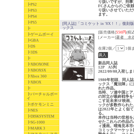
り扱いですが、刑事
┣PS2
FCさんからのご依
り扱いさせていただ
┣PS3
ます。
┣PS4
┣PS5
[同人誌]「コミケット in ’8X！！」復刻
ックス
┣
[販売価格]
550円
(税込
┣ゲームボーイ
[メーカー]
著者 水
┣GBA
┣DS
在庫2個／
1個
┣3DS
┣
新品同人誌
┣XBOXONE
12P A5判
┣XBOXSX
2022/09/08入荷し
┣Xbox 360
1980年初頭、同人
┣XBOX
ックス「魔法陣」に
┣
れた作品。
当時、ソ連中国とア
┣バーチャルボー
の対立が最終戦争を
イ
こす近未来SF映画
┣ポケモンミニ
ックが多数作られた
は2022年とよく似
┣NES
る。
┣DISKSYSTEM
本作は当時の世相を
せたこれらの作品の
┣SG-1000
ィ漫画。晴海見本市
┣MARK 3
コミックマーケット