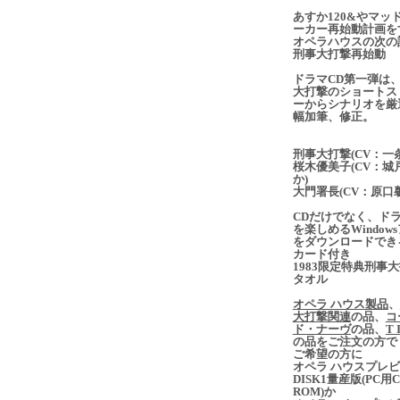
あすか120&やマッ
ーカー再始動計画を
オペラハウスの次の
刑事大打撃再始動
ドラマCD第一弾は
大打撃のショートス
ーからシナリオを厳
幅加筆、修正。
刑事大打撃(CV：一
桜木優美子(CV：城
か)
大門署長(CV：原口馨
CDだけでなく、ドラ
を楽しめるWindow
をダウンロードでき
カード付き
1983限定特典刑事
タオル
オペラ ハウス製品
、
大打撃関連
の品、
コ
ド・ナーヴ
の品、
T 
の品をご注文の方で
ご希望の方に
オペラ ハウスプレ
DISK1量産版(PC用C
ROM)か