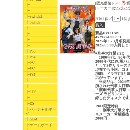
[販売価格]
2,200円
(
┣
[メーカー]
オペラハ
┣
┣Switch2
在庫1個／
1個
┣Switch
┣
新品DVD JAN
┣
4529554200651
┣
2025年1～3月頃
2025/03/08入荷し
┣
┣PS5
■刑事大打撃とは
┣PS4
1980年代、90年
2000年代にPC用バ
┣PS3
として3作リリース
┣PS2
現在でも小説、コミ
演劇、ドラマCDと
┣PS1
広がっています。
┣
当商品は、2024
演された刑事大打撃
┣
「演劇 刑事大打撃 
┣3DS
ーズ ラビリンス～
┣
録したディスクです
┣DS
1983限定特典
┣バーチャルボー
・ 刑事大打撃タオ
イ
※メーカー希望税抜
2000円
┣GBA
┣ゲームボーイ