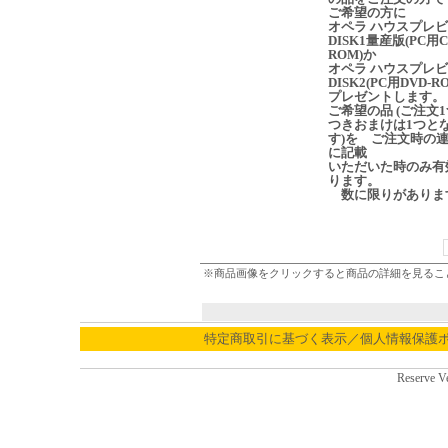
ご希望の方に
オペラ ハウスプレ
DISK1量産版(PC用C
ROM)か
オペラ ハウスプレ
DISK2(PC用DVD-R
プレゼントします。
ご希望の品 (ご注文
つきおまけは1つと
す)を ご注文時の
に記載
いただいた時のみ有
ります。
数に限りがありま
※商品画像をクリックすると商品の詳細を見るこ
特定商取引に基づく表示／個人情報保護
Reserve V