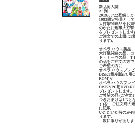
新品同人誌
A5判
2019/08/22登録し
1983限定特典とし
大打撃関連品をお買
のかたに刑事大打撃
をプレゼントします(
ご注文での上限は1
ります)。
オペラ ハウス製品
、
大打撃関連
の品、
コ
ド・ナーヴ
の品、
T 
の品をご注文の方で
ご希望の方に
オペラ ハウスプレ
DISK1量産版(PC用C
ROM)か
オペラ ハウスプレ
DISK2(PC用DVD-R
プレゼントします。
ご希望の品 (ご注文
つきおまけは1つと
す)を ご注文時の
に記載
いただいた時のみ有
ります。
数に限りがありま