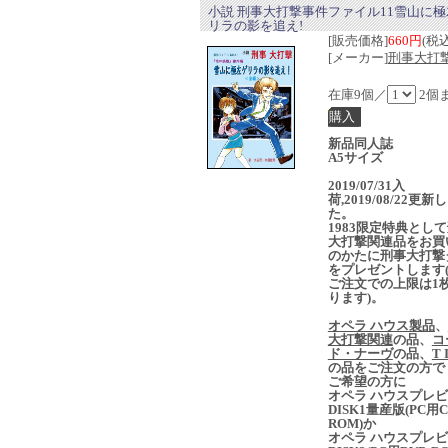
小説 刑事大打撃事件ファイル11雪山に極
リラの影を追え!
[販売価格]
660円
(税込
[メーカー]
刑事大打撃
在庫9個／
2個
新品同人誌
A5サイズ
2019/07/31入
荷,2019/08/22更新
た。
1983限定特典とし
大打撃関連品をお買
のかたに刑事大打撃
をプレゼントします(
ご注文での上限は1
ります)。
オペラ ハウス製品
、
大打撃関連
の品、
コ
ド・ナーヴ
の品、
T 
の品をご注文の方で
ご希望の方に
オペラ ハウスプレ
DISK1量産版(PC用C
ROM)か
オペラ ハウスプレ