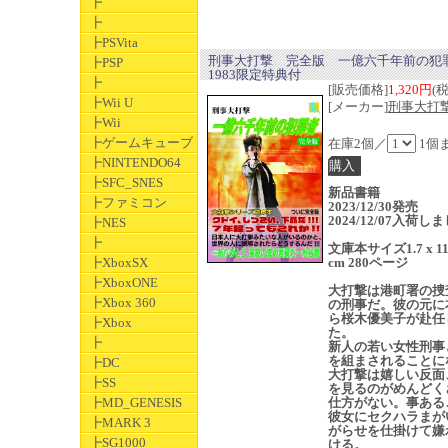
┣
┣
┣PSVita
刑事大打撃 完全版 一億六千年前の犯
┣PSP
1983限定特典付
┣
[販売価格]
1,320円
(
┣Wii U
[メーカー]
刑事大打撃
┣Wii
┣ゲームキューブ
在庫2個／
1個
┣NINTENDO64
┣SFC_SNES
新品書籍
┣ファミコン
2023/12/30発売
2024/12/07入荷し
┣NES
┣
文庫本サイズ1.7 x 11 
┣XboxSX
cm 280ページ
┣XboxONE
大打撃は港町署の捜
┣Xbox 360
の刑事だ。彼の元に
ら桜木優美子が赴任
┣Xbox
た。
┣
新人の若い女性刑事
を組まされることに
┣DC
大打撃は嬉しい反面
┣SS
を見るのがめんどく
┣MD_GENESIS
仕方がない。事ある
彼女にセクハラまが
┣MARK 3
がらせを仕掛けて嫌
┣SG1000
ける。