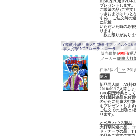
DISK2(PC用DVD-R
プレゼントします。
ご希望の品 (ご注文
つきおまけは1つと
す)を ご注文時の
に記載
いただいた時のみ有
ります。
数に限りがありま
(書籍)小説刑事大打撃事件ファイルNO.6
事大打撃 NO.7ローラ・ローラ
[販売価格]
900円
(税込
[メーカー]
刑事大打撃
在庫8個／
2個
新品同人誌 A5判42
2018/09/17入荷し
1983限定特典とし
大打撃関連品をお買
のかたに刑事大打撃
をプレゼントします(
ご注文での上限は1
ります)。
オペラ ハウス製品
、
大打撃関連
の品、
コ
ド・ナーヴ
の品、
T 
の品をご注文の方で