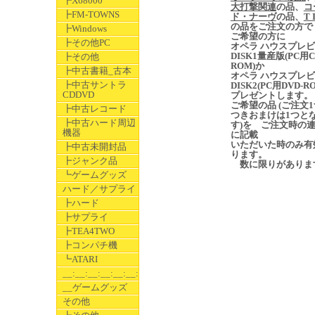
┣X68000
大打撃関連
の品、
コ
┣FM-TOWNS
ド・ナーヴ
の品、
T 
の品をご注文の方で
┣Windows
ご希望の方に
┣その他PC
オペラ ハウスプレ
DISK1量産版(PC用C
┣その他
ROM)か
┣中古書籍_古本
オペラ ハウスプレ
┣中古サントラ
DISK2(PC用DVD-R
CDDVD
プレゼントします。
ご希望の品 (ご注文
┣中古レコード
つきおまけは1つと
┣中古ハード周辺
す)を ご注文時の
機器
に記載
いただいた時のみ有
┣中古未開封品
ります。
┣ジャンク品
数に限りがありま
┗ゲームグッズ
ハード／サプライ
┣ハード
┣サプライ
┣TEA4TWO
┣コンパチ機
┗ATARI
__:__:__:__:__:__:__
__ゲームグッズ
その他