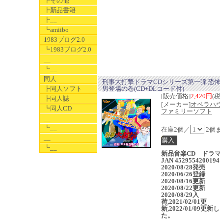
┣その他
┣新品書籍
┣__
┗amiibo
1983ブログ2.0
┗1983ブログ2.0
__
┗__
同人
刑事大打撃ドラマCDシリーズ第一弾 恐怖
┣同人ソフト
男登場の巻(CD+DLコード付)
[販売価格]
2,420円
(
┣同人誌
[メーカー]
オペラ
┗同人CD
ファミリーソフト
__
┗__
在庫2個／
2個
__
┗__
新品音楽CD ドラ
JAN 4529554200194
2020/08/28発売
2020/06/26登録
2020/08/16更新
2020/08/22更新
2020/08/29入
荷,2021/02/01更
新,2022/01/09更新
た。