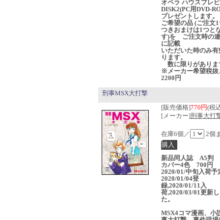
オペラ ハウスプレ
DISK2(PC用DVD-R
プレゼントします。
ご希望の品 (ご注文
つきおまけは1つと
す)を ご注文時の
に記載
いただいた時のみ有
ります。
数に限りがありま
※メーカー希望税抜
2200円
刑事MSX大打撃
[販売価格]
770円
(税込
[メーカー]
刑事大打撃
在庫6個／
2個
新品同人誌 A5判 
カバー4色 700円
2020/01/中旬入
2020/01/04登
録,2020/01/11入
荷,2020/03/01更新
た。
MSX4コマ漫画、小
事大打撃 事件現場