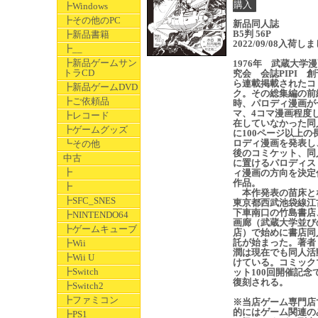
┣Windows
┣その他のPC
新品同人誌
B5判 56P
┣新品書籍
2022/09/08入荷し
┣__
┣新品ゲームサン
1976年 武蔵大学
トラCD
究会 会誌PIPI 
ら連載掲載されたコ
┣新品ゲームDVD
ク。その総集編の前
┣ご依頼品
時、パロディ漫画が
マ、4コマ漫画程度
┣レコード
在していなかった同
┣ゲームグッズ
に100ページ以上の
ロディ漫画を発表し
┗その他
後のコミケット、同
中古
に置けるパロディス
┣
ィ漫画の方向を決定
作品。
┣
本作発表の苗床と
┣SFC_SNES
東京都西武池袋線江
下車南口の竹島書店
┣NINTENDO64
画廊（武蔵大学並び
┣ゲームキューブ
店）で始めに書店同
託が始まった。著者
┣Wii
潤は現在でも同人活
┣Wii U
けている。コミック
┣Switch
ット100回開催記念
復刻される。
┣Switch2
┣ファミコン
※当店ゲーム専門店
的にはゲーム関連の
┣PS1