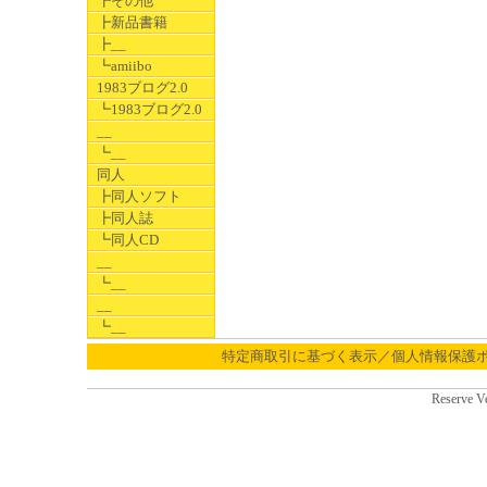
┣その他
┣新品書籍
┣__
┗amiibo
1983ブログ2.0
┗1983ブログ2.0
__
┗__
同人
┣同人ソフト
┣同人誌
┗同人CD
__
┗__
__
┗__
特定商取引に基づく表示／個人情報保護
Reserve V