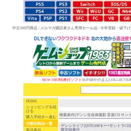
中古300円商品
/
メルマガ購読者さん専用セール品
/
今年登録・値下げ
NEW 1983特典付ソフト
SUPERやのまんCOLLECTIO
HOME
ショッピングを続
ける
検索条件[デンシ生命体撮影 音楽CD サントラC
購入手続きへ進む
分類別商品一覧
デンシライフ2(STEAMキー+サントラCD) 
限定特典付
新品商品