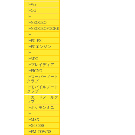
┣WS
┣GG
┣
┣NEOGEO
┣NEOGEOPOCKET
┣
┣PC-FX
┣PCエンジン
┣
┣3DO
┣プレイディア
┣PICNO
┣スーパーノート
クラブ
┣モバイルノート
クラブ
┣カードメールク
ラブ
┣ポケモンミニ
┣
┣MSX
┣X68000
┣FM-TOWNS