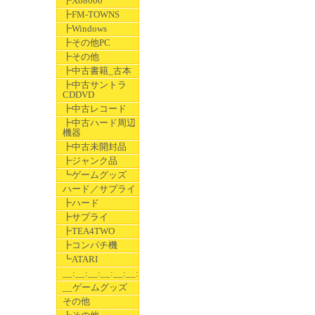
┣X68000
┣FM-TOWNS
┣Windows
┣その他PC
┣その他
┣中古書籍_古本
┣中古サントラ
CDDVD
┣中古レコード
┣中古ハード周辺
機器
┣中古未開封品
┣ジャンク品
┗ゲームグッズ
ハード／サプライ
┣ハード
┣サプライ
┣TEA4TWO
┣コンパチ機
┗ATARI
__:__:__:__:__:__:__
__ゲームグッズ
その他