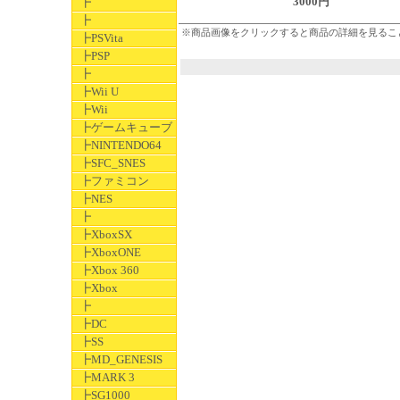
3000円
┣
┣
※商品画像をクリックすると商品の詳細を見るこ
┣PSVita
┣PSP
┣
┣Wii U
┣Wii
┣ゲームキューブ
┣NINTENDO64
┣SFC_SNES
┣ファミコン
┣NES
┣
┣XboxSX
┣XboxONE
┣Xbox 360
┣Xbox
┣
┣DC
┣SS
┣MD_GENESIS
┣MARK 3
┣SG1000