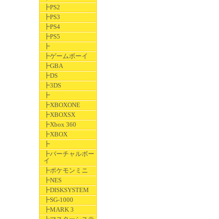
┣PS2
┣PS3
┣PS4
┣PS5
┣
┣ゲームボーイ
┣GBA
┣DS
┣3DS
┣
┣XBOXONE
┣XBOXSX
┣Xbox 360
┣XBOX
┣
┣バーチャルボー
イ
┣ポケモンミニ
┣NES
┣DISKSYSTEM
┣SG-1000
┣MARK 3