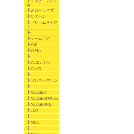
┣マスターシステ
ム
┣メガドライブ
┣サターン
┣ドリームキャス
ト
┣
┣ゲームギア
┣PSP
┣PSVita
┣
┣PCエンジン
┣PC-FX
┣
┣ワンダースワン
┣
┣NEOGEO
┣NEOGEOPOCKET
┣NEOGEOCD
┣3DO
┣
┣MSX
┣