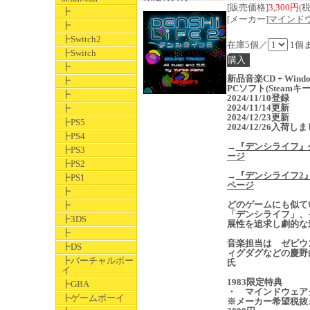
[販売価格]
3,300円
(
┣
[メーカー]
マインド
┣
┣Switch2
在庫5個／
1個
┣Switch
┣
新品音楽CD + Wind
┣
PCソフト(Steamキー
┣
2024/11/10登録
2024/11/14更新
┣
2024/12/23更新
┣PS5
2024/12/26入荷し
┣PS4
→
『デンシライフ』
┣PS3
ージ
┣PS2
→
『デンシライフ2
┣PS1
ページ
┣
どのゲームにも似て
┣
「デンシライフ」、
┣3DS
展性を追求し劇的な
┣
音楽担当は ゼビウ
┣DS
ィグダグなどの慶野
┣バーチャルボー
氏
イ
1983限定特典
┣GBA
・ マインドウェア
┣ゲームボーイ
※メーカー希望税抜