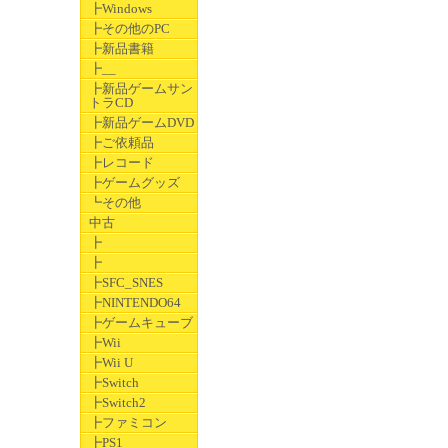
┣Windows
┣その他のPC
┣新品書籍
┣__
┣新品ゲームサン
トラCD
┣新品ゲームDVD
┣ご依頼品
┣レコード
┣ゲームグッズ
┗その他
中古
┣
┣
┣SFC_SNES
┣NINTENDO64
┣ゲームキューブ
┣Wii
┣Wii U
┣Switch
┣Switch2
┣ファミコン
┣PS1