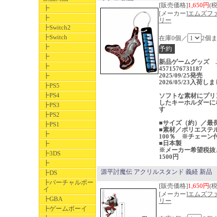
[販売価格]
1,650円
(
┣
[メーカー]
エムズフ
┣
リー
┣Switch2
┣Switch
在庫0個／
2個
┣
┣
新品ゲームグッズ J
┣
4571576731187
2025/09/25発売
┣
2026/05/23入荷し
┣PS5
┣PS4
ソフトな素材にプリ
したキーホルダーに
┣PS3
す
┣PS2
■サイズ（約）／最長
┣PS1
■素材／ポリエステ
┣
100％ ※チェーン
■日本製
┣
※メーカー希望税抜
┣3DS
1500円
┣
源平討魔伝 アクリルスタンド 義経 新品
┣DS
┣バーチャルボー
[販売価格]
1,650円
(
イ
[メーカー]
エムズフ
┣GBA
リー
┣ゲームボーイ