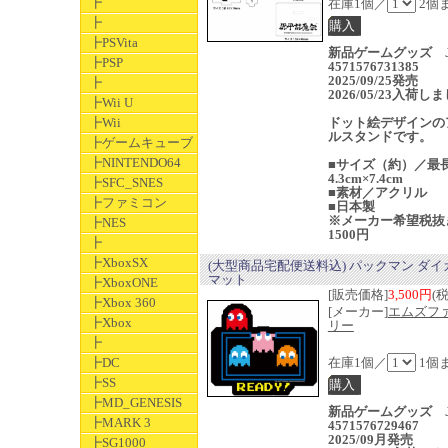
┣
在庫1個／
2個
┣
┣PSVita
新品ゲームグッズ J
┣PSP
4571576731385
2025/09/25発売
┣
2026/05/23入荷し
┣Wii U
┣Wii
ドット絵デザインの
ルスタンドです。
┣ゲームキューブ
┣NINTENDO64
■サイズ（約）／最
4.3cm×7.4cm
┣SFC_SNES
■素材／アクリル
┣ファミコン
■日本製
※メーカー希望税抜
┣NES
1500円
┣
┣XboxSX
(大型商品宅配便送料込) パックマン ダイ
マット
┣XboxONE
[販売価格]
3,500円
(
┣Xbox 360
[メーカー]
エムズフ
┣Xbox
リー
┣
┣DC
在庫1個／
1個
┣SS
┣MD_GENESIS
新品ゲームグッズ J
┣MARK 3
4571576729467
2025/09月発売
┣SG1000