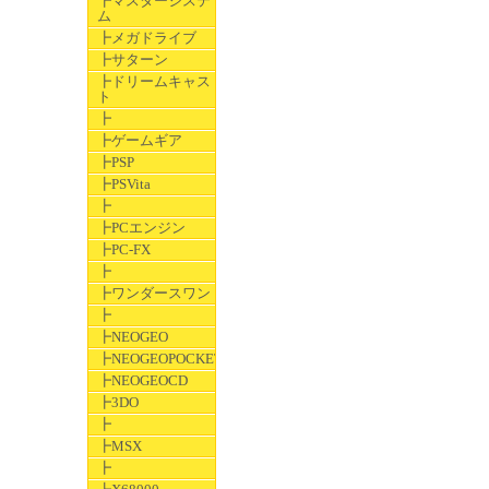
┣マスターシステ
ム
┣メガドライブ
┣サターン
┣ドリームキャス
ト
┣
┣ゲームギア
┣PSP
┣PSVita
┣
┣PCエンジン
┣PC-FX
┣
┣ワンダースワン
┣
┣NEOGEO
┣NEOGEOPOCKET
┣NEOGEOCD
┣3DO
┣
┣MSX
┣