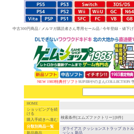
中古300円商品
/
メルマガ購読者さん専用セール品
/
今年登録・値下げ
NEW 1983特典付ソフト
SUPERやのまんCOLLECTION 
HOME
ショッピングを続
ける
検索条件[エムズファクトリー] [8件]
購入手続きへ進む
分類別商品一覧
ダライアス クッションストラップ カト
ッシュ 新品
新品商品