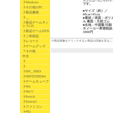
スクにぴったりのサ
┣Windows
です。
┣その他のPC
■サイズ（約）／
┣新品書籍
60cm×45cm
┣__
■素材／表面：ポリ
ル 裏面：天然ゴム
┣新品ゲームサン
■生地：中国製 印刷
トラCD
※メーカー希望税抜
┣新品ゲームDVD
3000円
┣ご依頼品
┣レコード
※商品画像をクリックすると商品の詳細を見るこ
┣ゲームグッズ
┗その他
中古
┣
┣
┣SFC_SNES
┣NINTENDO64
┣ゲームキューブ
┣Wii
┣Wii U
┣Switch
┣Switch2
┣ファミコン
┣PS1