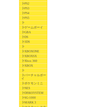
┣PS2
┣PS3
┣PS4
┣PS5
┣
┣ゲームボーイ
┣GBA
┣DS
┣3DS
┣
┣XBOXONE
┣XBOXSX
┣Xbox 360
┣XBOX
┣
┣バーチャルボー
イ
┣ポケモンミニ
┣NES
┣DISKSYSTEM
┣SG-1000
┣MARK 3