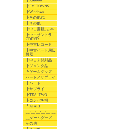
┣X68000
┣FM-TOWNS
┣Windows
┣その他PC
┣その他
┣中古書籍_古本
┣中古サントラ
CDDVD
┣中古レコード
┣中古ハード周辺
機器
┣中古未開封品
┣ジャンク品
┗ゲームグッズ
ハード／サプライ
┣ハード
┣サプライ
┣TEA4TWO
┣コンパチ機
┗ATARI
__:__:__:__:__:__:__
__ゲームグッズ
その他