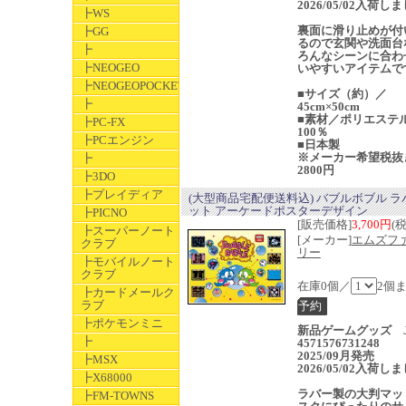
2026/05/02入荷し
┣WS
裏面に滑り止めが付
┣GG
るので玄関や洗面台
┣
ろんなシーンに合わ
┣NEOGEO
いやすいアイテムで
┣NEOGEOPOCKET
■サイズ（約）／
┣
45cm×50cm
■素材／ポリエステ
┣PC-FX
100％
┣PCエンジン
■日本製
※メーカー希望税抜
┣
2800円
┣3DO
┣プレイディア
(大型商品宅配便送料込) バブルボブル ラ
ット アーケードポスターデザイン
┣PICNO
[販売価格]
3,700円
(
┣スーパーノート
[メーカー]
エムズフ
クラブ
リー
┣モバイルノート
クラブ
在庫0個／
2個
┣カードメールク
ラブ
┣ポケモンミニ
新品ゲームグッズ J
┣
4571576731248
2025/09月発売
┣MSX
2026/05/02入荷し
┣X68000
ラバー製の大判マッ
┣FM-TOWNS