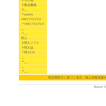
┣その他
┣新品書籍
┣__
┗amiibo
1983ブログ2.0
┗1983ブログ2.0
__
┗__
同人
┣同人ソフト
┣同人誌
┗同人CD
__
┗__
__
┗__
特定商取引に基づく表示／個人情報保護
Reserve V