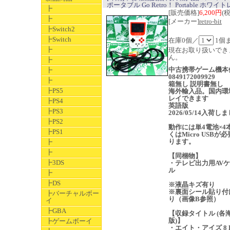
ポータブル Go Retro！ Portable ホワイ
┣
[販売価格]
6,200円
(
┣
[メーカー]
retro-bit
┣Switch2
┣Switch
在庫0個／
1個
┣
現在お取り扱いでき
ん。
┣
中古携帯ゲーム機本
┣
0849172009929
┣
箱無し 説明書無し
┣PS5
海外輸入品。国内環
レイできます
┣PS4
英語版
┣PS3
2026/05/14入荷し
┣PS2
動作には単4電池×4
┣PS1
くはMicro USBが
ります。
┣
┣
【同梱物】
┣3DS
・テレビ出力用AV
ル
┣
┣DS
※液晶キズ有り
※裏面シール貼り付
┣バーチャルボー
り（画像B参照）
イ
┣GBA
【収録タイトル (各
版)】
┣ゲームボーイ
・エイト・アイズ 8 E