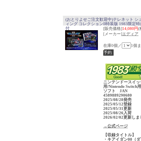
(おとりよせご注文歓迎中)テレネット シ
ィング コレクションII特装版 1983限定
付
[販売価格]
14,080円
(
[メーカー]
エディア
在庫0個／
1個
ニンテンドースイッ
用/Nintendo Switc
ソフト JAN
4589889290680
2025/08/28発売
2025/05/12登録
2025/05/31更新
2025/08/26入荷
2026/02/02更新し
→公式ページ
【収録タイトル】
・キアイダン00（ダ