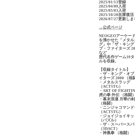
2025/01/13登録
2025/04/09入荷
2025/05/03入荷
2025/10/20在庫復活
2026/07/27更新し
→公式ページ
NEOGEOアーケー
を沸かせた「メタル
グ」や「ザ・キング
ブ・ファイターズ 20
など
歴代名作ゲーム10タ
ルを収録。
【収録タイトル】
・ザ・キング・オブ
イターズ 2000 （格
・メタルスラッグ
（ACTSTG）
・ART OF FIGHTI
虎の拳 外伝 （格闘
・幕末浪漫 月華の
（格闘）
・ニンジャコマンド
（ACTSTG）
・ジョイジョイキッ
（パズル）
・ザ・スーパースパ
（3DACT）
・神凰拳 （格闘）