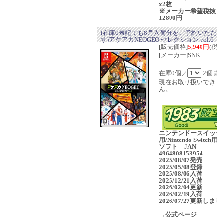
x2枚
※メーカー希望税抜
12800円
(在庫0表記でも8月入荷分をご予約いた
す)アケアカNEOGEO セレクション vol.6
[販売価格]
5,940円
(
[メーカー]
SNK
在庫0個／
2個
現在お取り扱いでき
ん。
ニンテンドースイッ
用/Nintendo Switc
ソフト JAN
4964808153954
2025/08/07発売
2025/05/08登録
2025/08/06入荷
2025/12/21入荷
2026/02/04更新
2026/02/19入荷
2026/07/27更新し
→公式ページ