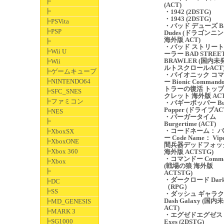
┣
(ACT)
┣
・1942 (2DSTG)
・1943 (2DSTG)
┣PSVita
・バッド デューズ B
┣PSP
Dudes (ドラゴンニ
海外版 ACT)
┣
・バッド ストリート
┣Wii U
ーラー BAD STREE
BRAWLER (国内未
┣Wii
ルトスクロールACT
┣ゲームキューブ
・バイオニック コ
┣NINTENDO64
ー Bionic Command
トラーの復活 トッ
┣SFC_SNES
クレット 海外版 ACT
┣ファミコン
・バギーポッパー Bu
Popper (ドライブAC
┣NES
・バーガータイム
┣
Burgertime (ACT)
・コードネーム： 
┣XboxSX
ー Code Name： Vip
┣XboxONE
間兵器デッドフォッ
┣Xbox 360
海外版 ACTSTG)
・コマンドー Comma
┣Xbox
(戦場の狼 海外版
┣
ACTSTG)
・ダークロード Dark 
┣DC
（RPG）
┣SS
・ダッシュ ギャラ
Dash Galaxy (国
┣MD_GENESIS
ACT)
┣MARK 3
・エグゼドエグゼス E
┣SG1000
Exes (2DSTG)