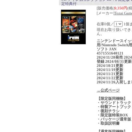
定特典付
[販売価格]
9,350円
(
[メーカー]
Tozai Gam
在庫0個／
1個
現在お取り扱いでき
ん。
ニンテンドースイッ
用/Nintendo Switc
ソフト JAN
4571551640121
2024/11/28発売 2024
登録 2024/08/31更新
2024/10/21更新
2024/11/19更新
2024/11/21更新
2024/11/22更新
2024/11/26入荷し
→公式ページ
【限定版同梱物】
・サウンドトラック
・特製アートブック
・復刻チラシ
・限定版特装BOX
・パッケージ通常版
・取扱説明書
【通常版同梱物】