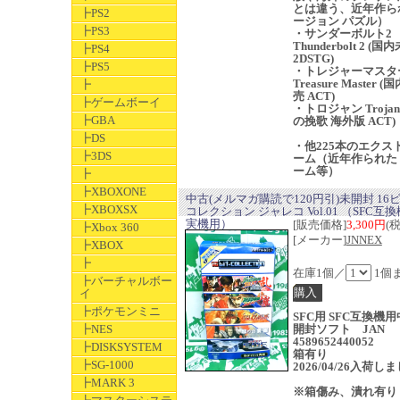
とは違う、近年作ら
┣PS2
ージョン パズル）
┣PS3
・サンダーボルト2
Thunderbolt 2 (
┣PS4
2DSTG)
┣PS5
・トレジャーマスタ
Treasure Master 
┣
売 ACT)
┣ゲームボーイ
・トロジャン Trojan
┣GBA
の挽歌 海外版 ACT)
┣DS
・他225本のエクス
┣3DS
ーム（近年作られた
ーム等）
┣
┣XBOXONE
中古(メルマガ購読で120円引)未開封 16
┣XBOXSX
コレクション ジャレコ Vol.01 （SFC互換機
実機用）
[販売価格]
3,300円
(
┣Xbox 360
[メーカー]
JNNEX
┣XBOX
┣
在庫1個／
1個
┣バーチャルボー
イ
┣ポケモンミニ
SFC用 SFC互換機
┣NES
開封ソフト JAN
4589652440052
┣DISKSYSTEM
箱有り
┣SG-1000
2026/04/26入荷し
┣MARK 3
※箱傷み、潰れ有り