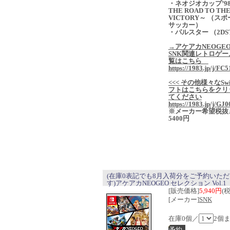
・ネオジオカップ’98
THE ROAD TO TH
VICTORY～ （ス
サッカー）
・パルスター （2DS
→アケアカNEOGE
SNK関連レトロゲー
覧はこちら
https://1983.jp/j/FC5
<<< その他様々なSwi
フトはこちらをクリ
てください
https://1983.jp/j/GJ0
※メーカー希望税抜
5400円
(在庫0表記でも8月入荷分をご予約いた
す)アケアカNEOGEO セレクション Vol.1
[販売価格]
5,940円
(
[メーカー]
SNK
在庫0個／
2個