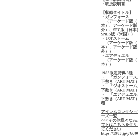
・取扱説明書
【収録タイトル】
・ガンフォース
（アーケード版（
本）、アーケード版
外）、SFC版（日本
SNES版（米国））
・ジオストーム
（アーケード版（
本）、アーケード版
外））
・エアデュエル
（アーケード版（
本））
1983限定特典 3種
・ 『ガンフォース
下敷き（ART MAT
・ 『ジオストーム
下敷き（ART MAT
・ 『エアデュエル
下敷き（ART MAT）
種
アイレムコレクショ
ーズ一覧
<<< その他様々なSwi
フトはこちらをクリ
てください
https://1983.jp/j/GJ0