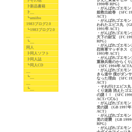
┣その他
1990年 RPG）
┣新品書籍
・がんばれゴエモン
┣__
姫救出絵巻 （SFC 1
ACT）
┗amiibo
・がんばれゴエモン
1983ブログ2.0
われたエビス丸 （G
1991年 ACT）
┗1983ブログ2.0
・がんばれゴエモン
__
天下の財宝 （FC 19
RPG）
┗__
・がんばれゴエモン2
同人
烈将軍マッギネス （
┣同人ソフト
1993年 ACT）
・がんばれゴエモン3
┣同人誌
重禄兵衛のからくり
┗同人CD
（SFC 1994年 ACT
・がんばれゴエモン
__
きら道中 僕がダン
┗__
なった理由 （SFC 1
ACT）
__
・それ行けエビス丸
┗__
くり迷路 消えたゴ
の謎！！ （SFC 199
ACTパズル）
・がんばれゴエモン
党の謎 （GB 1997年
ACT）
・がんばれゴエモン
党の逆襲 （GB 199
RPG）
・がんばれゴエモン
士ダイナマイッツあ