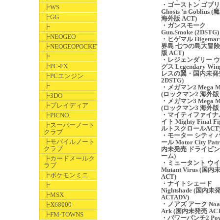
・ゴーストン ゴブ
┣WS
Ghosts ’n Goblins 
┣GG
海外版 ACT)
・ガンスモーク
┣
Gun.Smoke (2DSTG)
┣NEOGEO
・ヒゲマル Higemar
界島 七つの島大冒険
┣NEOGEOPOCKET
版 ACT)
┣
・レジェンダリー 
┣PC-FX
グス Legendary Win
レスの翼・国内未発
┣PCエンジン
2DSTG)
┣
・メガマン2 Mega M
(ロックマン2 海外版 
┣3DO
・メガマン3 Mega M
┣プレイディア
(ロックマン3 海外版 
・マイティファイナ
┣PICNO
イト Mighty Final Fi
┣スーパーノート
ルトスクロールACT
クラブ
・モーター シティ 
┣モバイルノート
ール Motor City Patr
クラブ
内未発売 ドライビ
ーム)
┣カードメールク
・ミュータント ウ
ラブ
Mutant Virus (国
┣ポケモンミニ
ACT)
・ナイトシェード
┣
Nightshade (国内未
┣MSX
ACTADV)
・ノアズ アーク Noah
┣X68000
Ark (国内未発売 ACT
┣FM-TOWNS
・パワーパンチ2 Pow