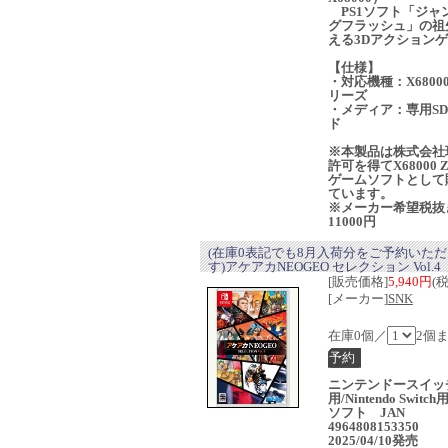
PS1ソフト「ジャ
グフラッシュ」の祖
える3Dアクション
【仕様】
・対応機種：X68000
リーズ
・メディア：専用S
ド
※本製品は株式会社
許可を得てX68000 
ゲームソフトとして
ています。
※メーカー希望税抜
11000円
(在庫0表記でも8月入荷分をご予約いた
す)アケアカNEOGEO セレクション Vol.4
[販売価格]
5,940円
(
[メーカー]
SNK
在庫0個／
2個
ニンテンドースイッ
用/Nintendo Switc
ソフト JAN
4964808153350
2025/04/10発売