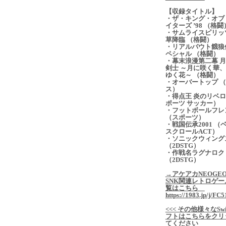
【収録タイトル】
・ザ・キング・オブ
イターズ ’98 （格闘
・サムライスピリッ
草降臨 （格闘）
・リアルバウト餓狼
ペシャル （格闘）
・幕末浪漫第二幕 
剣士 ～月に咲く華
ゆく花～ （格闘）
・オーバートップ 
ス）
・得点王 炎のリベロ
ポーツ サッカー）
・フットボールフレ
（スポーツ）
・戦国伝承2001 （
スクロールACT）
・ソニックウィング
（2DSTG）
・作戦名ラグナロク
（2DSTG）
→アケアカNEOGE
SNK関連レトロゲー
覧はこちら
https://1983.jp/j/FC5
<<< その他様々なSwi
フトはこちらをクリ
てください