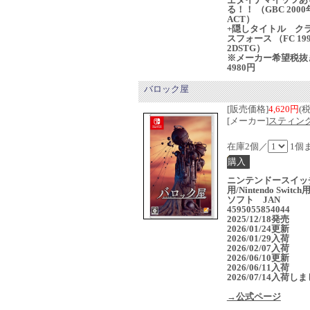
る！！ （GBC 2000
ACT）
+隠しタイトル ク
スフォース （FC 19
2DSTG）
※メーカー希望税抜
4980円
バロック屋
[販売価格]
4,620円
(
[メーカー]
スティン
在庫2個／
1個
ニンテンドースイッ
用/Nintendo Switc
ソフト JAN
4595055854044
2025/12/18発売
2026/01/24更新
2026/01/29入荷
2026/02/07入荷
2026/06/10更新
2026/06/11入荷
2026/07/14入荷し
→公式ページ