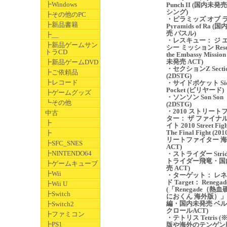
┣Windows
Punch II (国内未発
シング)
┣その他のPC
・ピラミッズ オブ 
┣新品書籍
Pyramids of Ra (
売 パスル)
┣__
・レスキュー： ジ 
┣新品ゲームサン
シー ミッション Res
トラCD
the Embassy Missio
未発売 ACT)
┣新品ゲームDVD
・セクションZ Sectio
┣ご依頼品
(2DSTG)
┣レコード
・サイドポケット Si
Pocket (ビリヤード)
┣ゲームグッズ
・ソンソン Son Son
┗その他
(2DSTG)
・2010 ストリート
中古
ター： ザ ファイナル
┣
イト 2010 Street Fig
The Final Fight (2
┣
リートファイター 
┣SFC_SNES
ACT)
┣NINTENDO64
・ストライダー Stride
トライダー飛竜・国
┣ゲームキューブ
売 ACT)
┣Wii
・ターゲット： レ
ド Target： Renegad
┣Wii U
(「Renegade（熱
┣Switch
におくん 海外版）
編・国内未発売 ベ
┣Switch2
クロールACT)
┣ファミコン
・テトリス Tetris 
┣PS1
版や海外のテンゲン