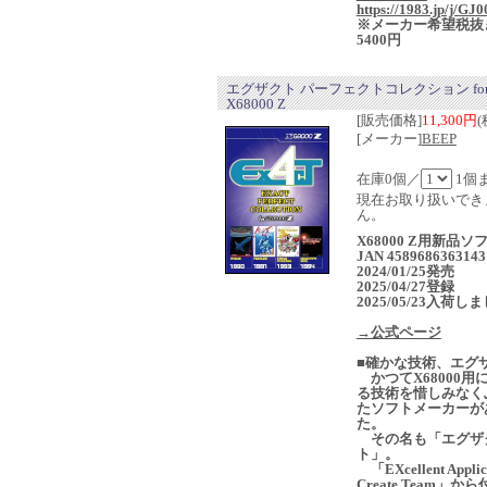
https://1983.jp/j/GJ0
※メーカー希望税抜
5400円
エグザクト パーフェクトコレクション fo
X68000 Z
[販売価格]
11,300円
(
[メーカー]
BEEP
在庫0個／
1個
現在お取り扱いでき
ん。
X68000 Z用新品
JAN 4589686363143
2024/01/25発売
2025/04/27登録
2025/05/23入荷し
→公式ページ
■確かな技術、エグ
かつてX68000用
る技術を惜しみなく
たソフトメーカーが
た。
その名も「エグザ
ト」。
「EXcellent Applic
Create Team」か