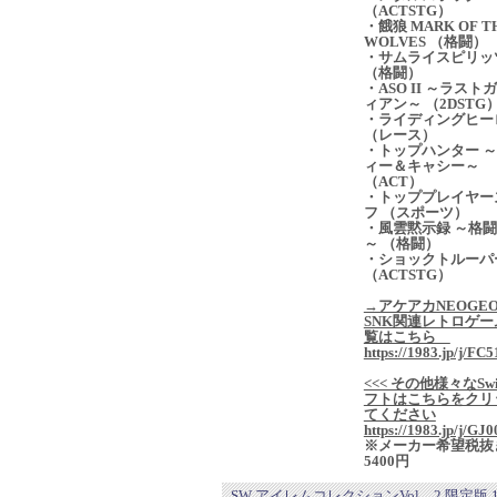
（ACTSTG）
・餓狼 MARK OF T
WOLVES （格闘）
・サムライスピリッ
（格闘）
・ASO II ～ラスト
ィアン～ （2DSTG
・ライディングヒー
（レース）
・トップハンター 
ィー＆キャシー～
（ACT）
・トッププレイヤー
フ （スポーツ）
・風雲黙示録 ～格
～ （格闘）
・ショックトルーパ
（ACTSTG）
→アケアカNEOGE
SNK関連レトロゲー
覧はこちら
https://1983.jp/j/FC5
<<< その他様々なSwi
フトはこちらをクリ
てください
https://1983.jp/j/GJ0
※メーカー希望税抜
5400円
SW アイレムコレクションVol．2 限定版 1