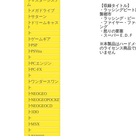
┣マスターシステ
ム
【収録タイトル】
・ラッシングビート
┣メガドライブ
製都市
┣サターン
・ラッシング・ビー
┣ドリームキャス
・ファイヤー・ファ
ト
ング
・怒りの要塞
┣
・スーパーＥ.Ｄ.Ｆ
┣ゲームギア
※本製品はハードメ
┣PSP
のライセンス商品で
┣PSVita
いません
┣
┣PCエンジン
┣PC-FX
┣
┣ワンダースワン
┣
┣NEOGEO
┣NEOGEOPOCKET
┣NEOGEOCD
┣3DO
┣
┣MSX
┣