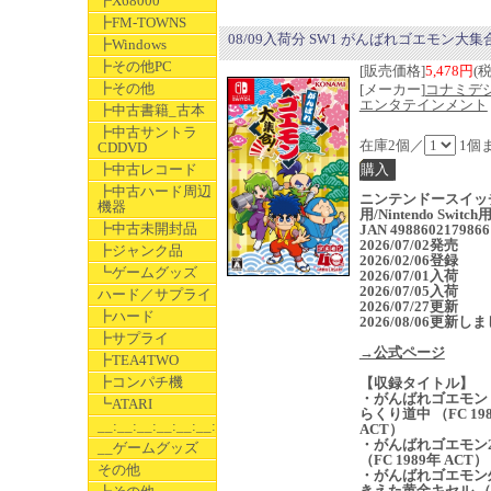
┣X68000
┣FM-TOWNS
08/09入荷分 SW1 がんばれゴエモン大集
┣Windows
┣その他PC
[販売価格]
5,478円
(
┣その他
[メーカー]
コナミデ
エンタテインメント
┣中古書籍_古本
┣中古サントラ
在庫2個／
1個
CDDVD
┣中古レコード
┣中古ハード周辺
ニンテンドースイッ
機器
用/Nintendo Switc
┣中古未開封品
JAN 4988602179866
2026/07/02発売
┣ジャンク品
2026/02/06登録
┗ゲームグッズ
2026/07/01入荷
2026/07/05入荷
ハード／サプライ
2026/07/27更新
┣ハード
2026/08/06更新し
┣サプライ
→公式ページ
┣TEA4TWO
┣コンパチ機
【収録タイトル】
・がんばれゴエモン
┗ATARI
らくり道中 （FC 19
__:__:__:__:__:__:__
ACT）
・がんばれゴエモン
__ゲームグッズ
（FC 1989年 ACT）
その他
・がんばれゴエモン
きえた黄金キセル （