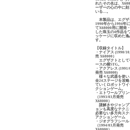
れたその名は、X680
ーザーの心の中に刻
いる…。
本製品は、エグザ
1990年から1994年
てX68000用に開発
した珠玉の4作品を
ッケージに収めた逸
す。
【収録タイトル】
・ナイアス (1990/1
売 X68000）
エグザクトとして
ースの横STG。
・アクアレス (1991/
発売 X68000)
様々な武器を使い
全24ステージを攻略
ていくロボットワイ
クションゲーム。
・エトワールプリン
（1993/03月発売
X68000）
謎解きやジャンプ
ョンも高度なテクニ
必要ない多方向スク
アクションゲーム
・ジオグラフシール
（1994/03月発売
X68000）