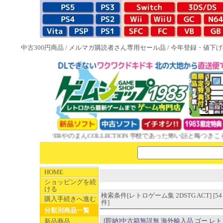
中古300円商品
/
メルマガ購読者さん専用セール品
/
今年登録・値下げ
ト
SUPERやのまんCOLLECTION 学校であった怖い話と晦󠄀つきこもり ル
HOME
ショッピングを続
ける
検索条件[レトロゲーム集 2DSTG ACT] [54
購入手続きへ進む
件]
分類別商品一覧
[即納]中古箱無説無 海外輸入品 ゴー レ
新品商品