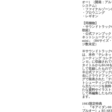
オー）（開発：アル
システム）
・ファイナルゾーンI
・ブロウニング
・レギオン
【同梱物】
・サウンドトラックC
枚組）
・公式ファンブック
ネットシューティング
mini」（B6サイズ
ジ数未定）
※サウンドトラック
は、本作「テレネッ
ューティング コレ
ン II」に収録され
タイトルからBGM
して収録したもので
※公式ファンブック
去にクラウドファン
グで発表された「テ
トシューティングFA
ら主なページを抜粋
たな資料やイラスト
して再編集したもの
ます。
1983限定特典
・ 『キアイダン00
ブルオー）』B5 ART