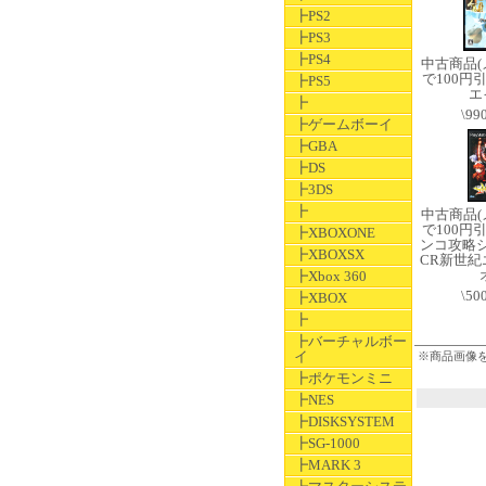
┣PS2
┣PS3
┣PS4
中古商品
で100円
┣PS5
エ
┣
\99
┣ゲームボーイ
┣GBA
┣DS
┣3DS
┣
中古商品
で100円
┣XBOXONE
ンコ攻略シリ
┣XBOXSX
CR新世
┣Xbox 360
\50
┣XBOX
┣
┣バーチャルボー
イ
※商品画像
┣ポケモンミニ
┣NES
┣DISKSYSTEM
┣SG-1000
┣MARK 3