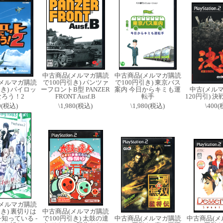
中古商品(メルマガ購読
中古商品(メルマガ購読
(メルマガ購読
で100円引き) パンツァ
で100円引き) 東京バス
引き) パイロッ
ーフロントB型 PANZER
案内 今日からキミも運
中古(メル
なろう！2
FRONT Ausf.B
転手
120円引) 決戦
0(税込)
\1,980(税込)
\1,980(税込)
\400
(メルマガ購読
引き) 裏切りは
中古商品(メルマガ購読
知っている -
で100円引き) 太鼓の達
中古商品(メルマガ購読
中古商品(メ