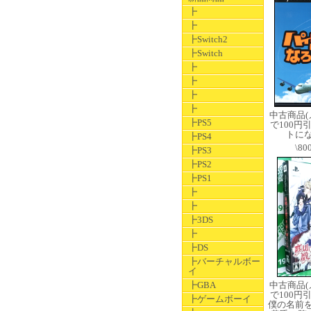
┣
┣
┣Switch2
┣Switch
┣
┣
┣
┣
中古商品
┣PS5
で100円
トに
┣PS4
\80
┣PS3
┣PS2
┣PS1
┣
┣
┣3DS
┣
┣DS
┣バーチャルボー
イ
┣GBA
中古商品
で100円
┣ゲームボーイ
僕の名前を