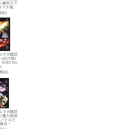
) 爆封スラ
キズナ嵐
(税込)
ルマガ購読
) 紅の海2
a KOEI The
t
0(税込)
ルマガ購読
) 魔人探偵
 バトルだ
集合！