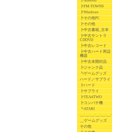
┣X68000
┣FM-TOWNS
┣Windows
┣その他PC
┣その他
┣中古書籍_古本
┣中古サントラ
CDDVD
┣中古レコード
┣中古ハード周辺
機器
┣中古未開封品
┣ジャンク品
┗ゲームグッズ
ハード／サプライ
┣ハード
┣サプライ
┣TEA4TWO
┣コンパチ機
┗ATARI
__:__:__:__:__:__:__
__ゲームグッズ
その他