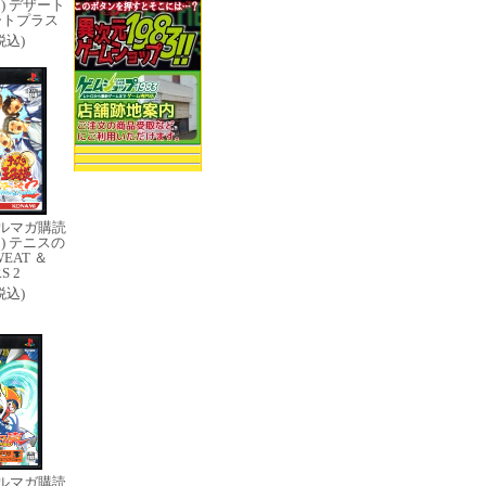
) デザート
ートプラス
(税込)
ルマガ購読
) テニスの
EAT ＆
S 2
(税込)
ルマガ購読