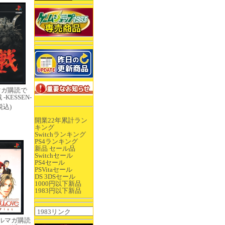
マガ購読で
 -KESSEN-
(税込)
開業22年累計ラン
キング
Switchランキング
PS4ランキング
新品 セール品
Switchセール
PS4セール
PSVitaセール
DS 3DSセール
1000円以下新品
1983円以下新品
ルマガ購読