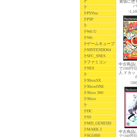
┣
黄昏に堕ち
パ
┣
\1,1
┣PSVita
┣PSP
┣
┣Wii U
┣Wii
┣ゲームキューブ
┣NINTENDO64
┣SFC_SNES
┣ファミコン
中古商品
┣NES
で100円
人 ドカ
┣
┣XboxSX
\50
┣XboxONE
┣Xbox 360
┣Xbox
┣
┣DC
┣SS
┣MD_GENESIS
┣MARK 3
中古商品
┣SG1000
で100円