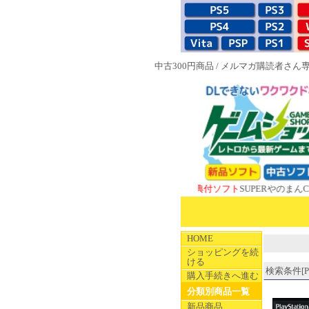
中古300円商品
/
メルマガ購読者さん
NEW 1983特典付ソフト
SUPERやのまんCOLLEC
HOME
ショッピングを続
ける
検索条件[PS
購入手続きへ進む
分類別商品一覧
新品商品