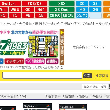
専用セール品
/
今年登録・値下げの中古品
今年登録・値下げの新品セール品
初
総合案内トップページ
TION 学校であった怖い話と晦󠄀つきこもり ルート16R やがて散りゆく鏡の
検索切替
購入合計額：0円
2用 中古] [715件]
通常表示
新着順
価格順
50音順
実