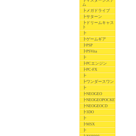
┣マスターシステ
ム
┣メガドライブ
┣サターン
┣ドリームキャス
ト
┣
┣ゲームギア
┣PSP
┣PSVita
┣
┣PCエンジン
┣PC-FX
┣
┣ワンダースワン
┣
┣NEOGEO
┣NEOGEOPOCKET
┣NEOGEOCD
┣3DO
┣
┣MSX
┣