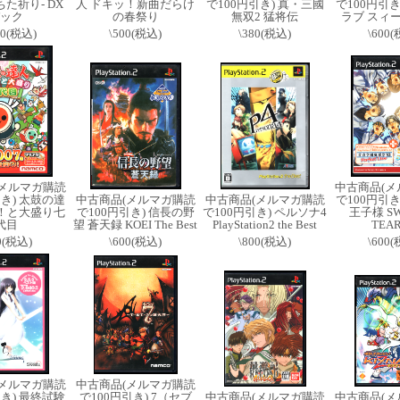
た祈り- DX
人 ドキッ！新曲だらけ
で100円引き) 真・三國
で100円引き
ック
の春祭り
無双2 猛将伝
ラブ スィ
00(税込)
\500(税込)
\380(税込)
\600
(メルマガ購読
中古商品(メ
引き) 太鼓の達
中古商品(メルマガ購読
中古商品(メルマガ購読
で100円引き
ッ！と大盛り七
で100円引き) 信長の野
で100円引き) ペルソナ4
王子様 SW
代目
望 蒼天録 KOEI The Best
PlayStation2 the Best
TEAR
0(税込)
\600(税込)
\800(税込)
\600
(メルマガ購読
中古商品(メルマガ購読
引き) 最終試験
で100円引き) 7（セブ
中古商品(メルマガ購読
中古商品(メ