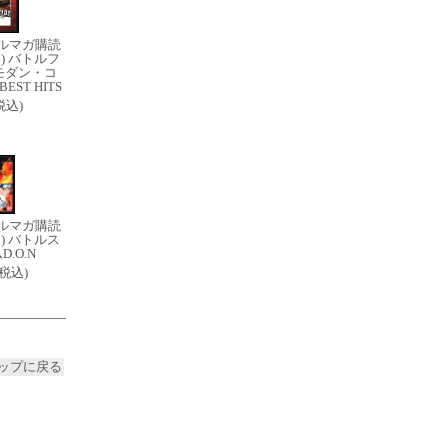
ルマガ購読
) バトルフ
モダン・コ
EST HITS
(税込)
ルマガ購読
) バトルス
.O.N
0(税込)
ップに戻る