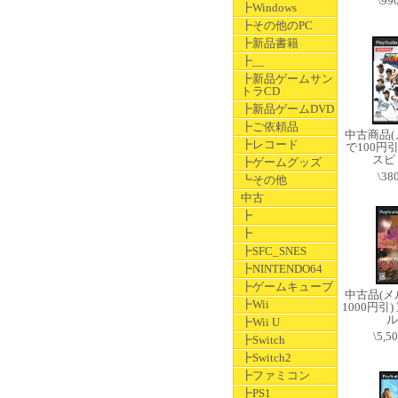
\99
┣Windows
┣その他のPC
┣新品書籍
┣__
┣新品ゲームサン
トラCD
┣新品ゲームDVD
┣ご依頼品
中古商品
┣レコード
で100円
スピ
┣ゲームグッズ
\38
┗その他
中古
┣
┣
┣SFC_SNES
┣NINTENDO64
┣ゲームキューブ
中古品(
┣Wii
1000円引
ル
┣Wii U
\5,5
┣Switch
┣Switch2
┣ファミコン
┣PS1