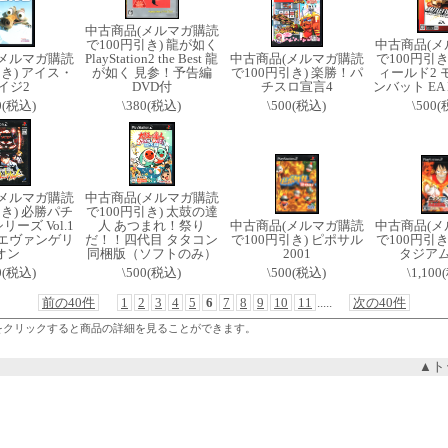
中古商品(メルマガ購読
で100円引き) 龍が如く
中古商品(メ
(メルマガ購読
PlayStation2 the Best 龍
中古商品(メルマガ購読
で100円引き
引き) アイス・
が如く 見参！予告編
で100円引き) 楽勝！パ
ィールド2 
イジ2
DVD付
チスロ宣言4
ンバット EA B
0(税込)
\380(税込)
\500(税込)
\500
(メルマガ購読
中古商品(メルマガ購読
引き) 必勝パチ
で100円引き) 太鼓の達
ーズ Vol.1
人 あつまれ！祭り
中古商品(メルマガ購読
中古商品(メ
紀エヴァンゲリ
だ！！四代目 タタコン
で100円引き) ピポサル
で100円引き
オン
同梱版（ソフトのみ）
2001
タジアムD
0(税込)
\500(税込)
\500(税込)
\1,10
前の40件
1
2
3
4
5
6
7
8
9
10
11
.....
次の40件
をクリックすると商品の詳細を見ることができます。
▲ト