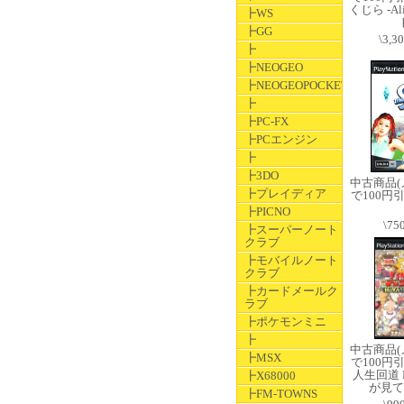
くじら -Ali
┣WS
┣GG
\3,3
┣
┣NEOGEO
┣NEOGEOPOCKET
┣
┣PC-FX
┣PCエンジン
┣
┣3DO
中古商品
┣プレイディア
で100円
┣PICNO
\75
┣スーパーノート
クラブ
┣モバイルノート
クラブ
┣カードメールク
ラブ
┣ポケモンミニ
┣
中古商品
┣MSX
で100円
人生回道 
┣X68000
が見て
┣FM-TOWNS