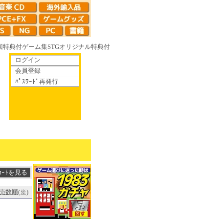
回特典付
ゲーム集
STG
オリジナル特典付
ログイン
会員登録
ﾊﾟｽﾜｰﾄﾞ再発行
花へ 70年代風ロボットアニメ ゲッP-X アレサCOLLECTION 1993-
売数順(※)