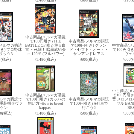
0(税込)
\2,480(税込)
\380(税込)
\990
中古商品(メルマガ購読
で100円引き) THE
中古商品(メルマガ購読
(メルマガ購読
BATTLE OF 幽☆遊☆白
で100円引き) グラン
中古商品(メ
引き) プロ野球
書 ～死闘！ 暗黒武術会
ド・セフト・オート・
で100円引き
リッツ3
～ 120％ (フルパワー)
サンアンドレアス
ヴェ
0(税込)
\1,480(税込)
\600(税込)
\600
中古商品(メ
中古商品(メルマガ購読
で100円引き
メルマガ購読で
で100円引き) カッパの
中古商品(メルマガ購読
曹 メロメロ
) 重装機兵ヴァ
飼い方 -How to breed
で100円引き) A列車で
ヤル BAND
ケン
kappas-
行こう6
BE
00(税込)
\1,480(税込)
\500(税込)
\500