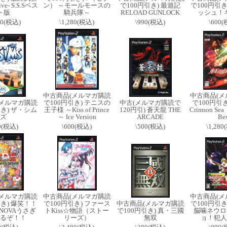
ve- S.S.Sベス
ン） ～モールモースの
で100円引き) 最遊記
で100円引き
ト版
騎兵隊～
RELOAD GUNLOCK
ッシュ！
00(税込)
\1,280(税込)
\990(税込)
\600
中古商品(メルマガ購読
中古商品(メ
(メルマガ購読
で100円引き) テニスの
中古(メルマガ購読で
で100円引き
引き) ザ・シム
王子様 ～Kiss of Prince
120円引) 蒼天龍 THE
Crimson Se
ズ
～ Ice Version
ARCADE
Bes
0(税込)
\600(税込)
\500(税込)
\1,28
(メルマガ購読
中古商品(メルマガ購読
中古商品(メ
引き) 爆笑！！
で100円引き) ファース
中古商品(メルマガ購読
で100円引き
NOVAうさぎ
トKiss☆物語（ストー
で100円引き) 真・三國
脳噛ネウロ
るぞ！！
リーズ）
無双
ョ！犯人