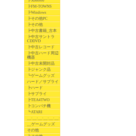
┣X68000
┣FM-TOWNS
┣Windows
┣その他PC
┣その他
┣中古書籍_古本
┣中古サントラ
CDDVD
┣中古レコード
┣中古ハード周辺
機器
┣中古未開封品
┣ジャンク品
┗ゲームグッズ
ハード／サプライ
┣ハード
┣サプライ
┣TEA4TWO
┣コンパチ機
┗ATARI
__:__:__:__:__:__:__
__ゲームグッズ
その他