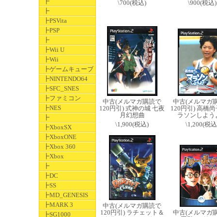
┣
\700(税込)
\900(税込)
┣
┣PSVita
┣PSP
┣
┣Wii U
┣Wii
┣ゲームキューブ
┣NINTENDO64
┣SFC_SNES
┣ファミコン
中古(メルマガ購読で
中古(メルマガ
┣NES
120円引) 式神の城 七夜
120円引) 高橋
月幻想曲
ラソンしよう
┣
\1,900(税込)
\1,200(税込
┣XboxSX
┣XboxONE
┣Xbox 360
┣Xbox
┣
┣DC
┣SS
┣MD_GENESIS
┣MARK 3
中古(メルマガ購読で
120円引) ラチェット＆
中古(メルマガ
┣SG1000