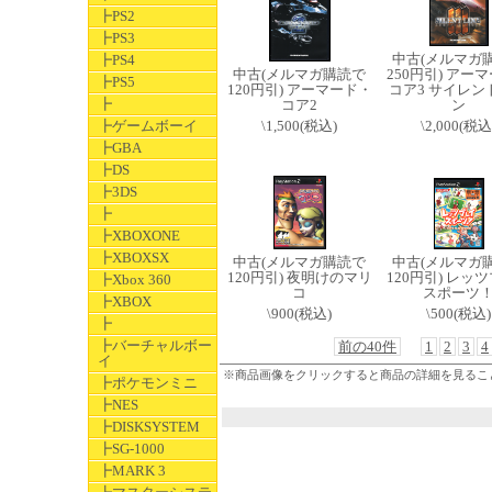
┣PS2
┣PS3
中古(メルマガ
┣PS4
中古(メルマガ購読で
250円引) アー
┣PS5
120円引) アーマード・
コア3 サイレン
┣
コア2
ン
┣ゲームボーイ
\1,500(税込)
\2,000(税込
┣GBA
┣DS
┣3DS
┣
┣XBOXONE
┣XBOXSX
中古(メルマガ購読で
中古(メルマガ
120円引) 夜明けのマリ
120円引) レッ
┣Xbox 360
コ
スポーツ
┣XBOX
\900(税込)
\500(税込)
┣
┣バーチャルボー
前の40件
1
2
3
4
イ
※商品画像をクリックすると商品の詳細を見るこ
┣ポケモンミニ
┣NES
┣DISKSYSTEM
┣SG-1000
┣MARK 3