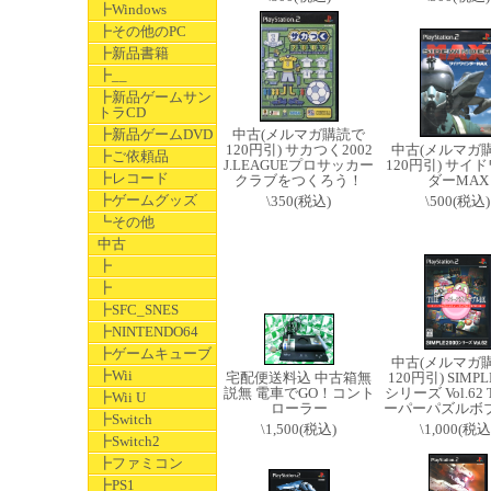
┣Windows
┣その他のPC
┣新品書籍
┣__
┣新品ゲームサン
トラCD
┣新品ゲームDVD
中古(メルマガ購読で
120円引) サカつく2002
中古(メルマガ
┣ご依頼品
J.LEAGUEプロサッカー
120円引) サイ
┣レコード
クラブをつくろう！
ダーMAX
┣ゲームグッズ
\350(税込)
\500(税込)
┗その他
中古
┣
┣
┣SFC_SNES
┣NINTENDO64
┣ゲームキューブ
中古(メルマガ
┣Wii
宅配便送料込 中古箱無
120円引) SIMPL
説無 電車でGO！コント
シリーズ Vol.62 
┣Wii U
ローラー
ーパーパズルボ
┣Switch
\1,500(税込)
\1,000(税込
┣Switch2
┣ファミコン
┣PS1