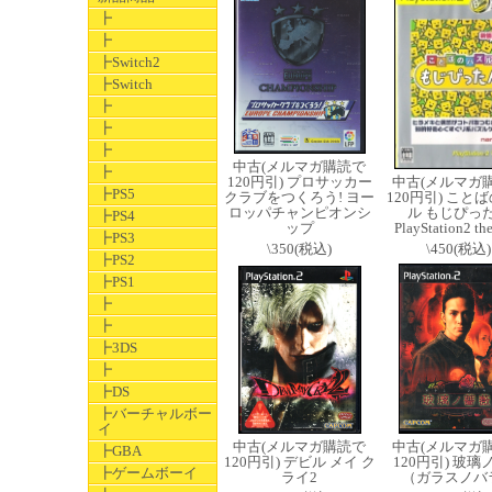
┣
┣
┣Switch2
┣Switch
┣
┣
┣
中古(メルマガ購読で
┣
120円引) プロサッカー
中古(メルマガ
┣PS5
クラブをつくろう! ヨー
120円引) こと
ロッパチャンピオンシ
ル もじぴっ
┣PS4
ップ
PlayStation2 th
┣PS3
\350(税込)
\450(税込)
┣PS2
┣PS1
┣
┣
┣3DS
┣
┣DS
┣バーチャルボー
イ
中古(メルマガ購読で
中古(メルマガ
┣GBA
120円引) デビル メイ ク
120円引) 玻璃
┣ゲームボーイ
ライ2
（ガラスノバ