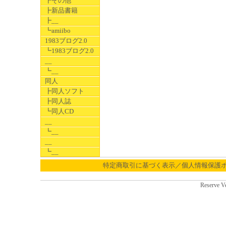
┣その他
┣新品書籍
┣__
┗amiibo
1983ブログ2.0
┗1983ブログ2.0
__
┗__
同人
┣同人ソフト
┣同人誌
┗同人CD
__
┗__
__
┗__
特定商取引に基づく表示／個人情報保護
Reserve V