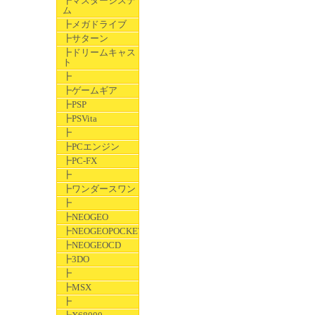
┣マスターシステ
ム
┣メガドライブ
┣サターン
┣ドリームキャス
ト
┣
┣ゲームギア
┣PSP
┣PSVita
┣
┣PCエンジン
┣PC-FX
┣
┣ワンダースワン
┣
┣NEOGEO
┣NEOGEOPOCKET
┣NEOGEOCD
┣3DO
┣
┣MSX
┣