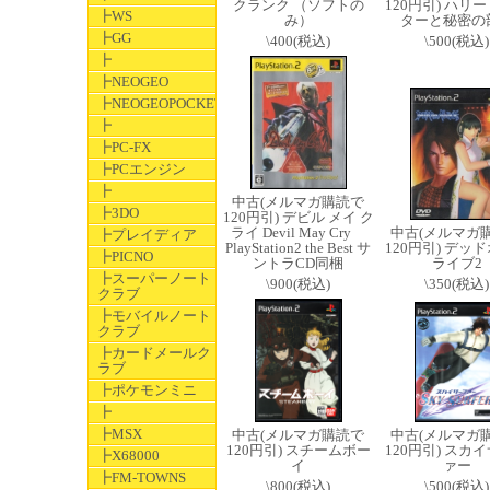
クランク （ソフトの
120円引) ハリ
┣WS
み）
ターと秘密の
┣GG
\400(税込)
\500(税込)
┣
┣NEOGEO
┣NEOGEOPOCKET
┣
┣PC-FX
┣PCエンジン
┣
中古(メルマガ購読で
┣3DO
120円引) デビル メイ ク
ライ Devil May Cry
中古(メルマガ
┣プレイディア
PlayStation2 the Best サ
120円引) デッ
┣PICNO
ントラCD同梱
ライブ2
┣スーパーノート
\900(税込)
\350(税込)
クラブ
┣モバイルノート
クラブ
┣カードメールク
ラブ
┣ポケモンミニ
┣
┣MSX
中古(メルマガ購読で
中古(メルマガ
120円引) スチームボー
120円引) スカ
┣X68000
イ
ァー
┣FM-TOWNS
\800(税込)
\500(税込)