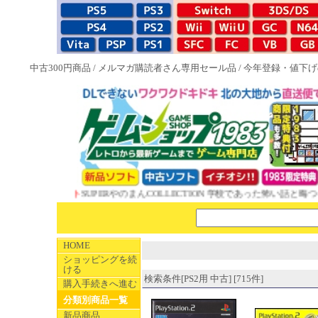
中古300円商品
/
メルマガ購読者さん専用セール品
/
今年登録・値下げ
3特典付ソフト
SUPERやのまんCOLLECTION 学校であった怖い話と晦󠄀つ
HOME
ショッピングを続
ける
検索条件[PS2用 中古] [715件]
購入手続きへ進む
分類別商品一覧
新品商品