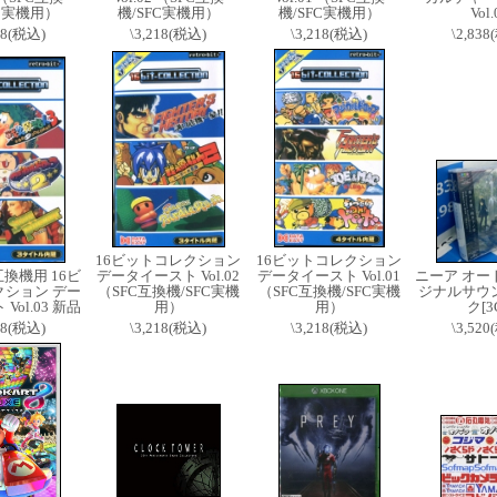
FC実機用）
機/SFC実機用）
機/SFC実機用）
Vol.
18(税込)
\3,218(税込)
\3,218(税込)
\2,83
16ビットコレクション
16ビットコレクション
C互換機用 16ビ
データイースト Vol.02
データイースト Vol.01
ニーア オー
クション デー
（SFC互換機/SFC実機
（SFC互換機/SFC実機
ジナルサウ
Vol.03 新品
用）
用）
ク[3
18(税込)
\3,218(税込)
\3,218(税込)
\3,52