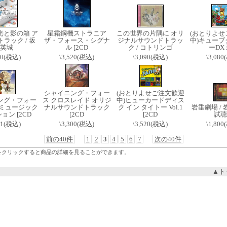
光と影の箱 ア
星霜鋼機ストラニア
この世界の片隅に オリ
(おとりよせ
ラック / 坂
ザ・フォース・シグナ
ジナルサウンドトラッ
中)キューブ
英城
ル [2CD
ク / コトリンゴ
ーDX
00(税込)
\3,520(税込)
\3,090(税込)
\3,08
シャイニング・フォー
(おとりよせご注文歓迎
ング・フォー
ス クロスレイド オリジ
中)ヒューカードディス
 ミュージック
ナルサウンドトラック
ク イン タイトー Vol.1
岩垂劇場 /
ョン [2CD
[2CD
[2CD
試聴
61(税込)
\3,300(税込)
\3,520(税込)
\1,80
前の40件
1
2
3
4
5
6
7
次の40件
をクリックすると商品の詳細を見ることができます。
▲ト