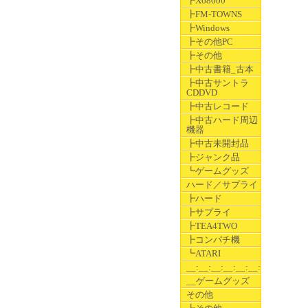
┣X68000
┣FM-TOWNS
┣Windows
┣その他PC
┣その他
┣中古書籍_古本
┣中古サントラ
CDDVD
┣中古レコード
┣中古ハード周辺
機器
┣中古未開封品
┣ジャンク品
┗ゲームグッズ
ハード／サプライ
┣ハード
┣サプライ
┣TEA4TWO
┣コンパチ機
┗ATARI
__:__:__:__:__:__:__
__ゲームグッズ
その他