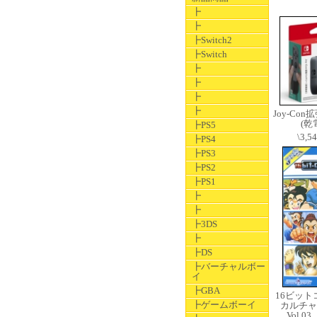
┣
┣
┣Switch2
┣Switch
┣
┣
┣
┣
Joy-Co
(乾
┣PS5
\3,5
┣PS4
┣PS3
┣PS2
┣PS1
┣
┣
┣3DS
┣
┣DS
┣バーチャルボー
イ
┣GBA
16ビッ
┣ゲームボーイ
カルチャ
Vol.0