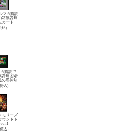
ルマガ購読
き)箱無説無
んカート
(税込)
マガ購読で
無説無 忍者
暗黒の邪神剣
0(税込)
メモリーズ
サウンドト
ol.1
6(税込)