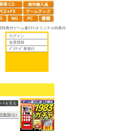
回特典付
ゲーム集
STG
オリジナル特典付
ログイン
会員登録
ﾊﾟｽﾜｰﾄﾞ再発行
花へ 70年代風ロボットアニメ ゲッP-X アレサCOLLECTION 1993
売数順(※)