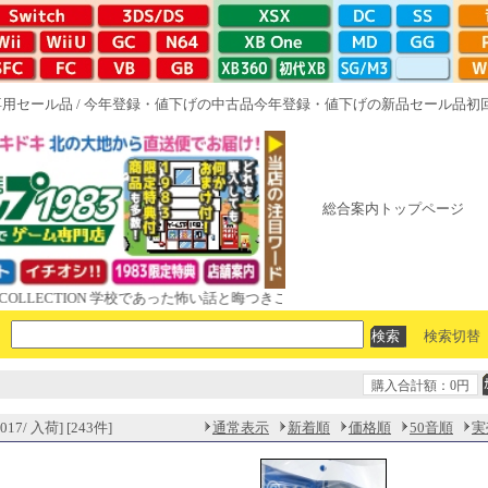
専用セール品
/
今年登録・値下げの中古品
今年登録・値下げの新品セール品
初
総合案内トップページ
CTION 学校であった怖い話と晦󠄀つきこもり ルート16R やがて散りゆく鏡の
検索切替
購入合計額：0円
17/ 入荷] [243件]
通常表示
新着順
価格順
50音順
実