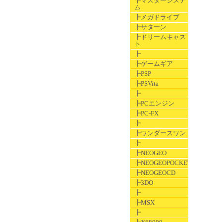
┣マスターシステ
ム
┣メガドライブ
┣サターン
┣ドリームキャス
ト
┣
┣ゲームギア
┣PSP
┣PSVita
┣
┣PCエンジン
┣PC-FX
┣
┣ワンダースワン
┣
┣NEOGEO
┣NEOGEOPOCKET
┣NEOGEOCD
┣3DO
┣
┣MSX
┣