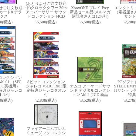
(おとりよせご注文歓迎
よせご注文歓迎
中)クロックタワー 20th
XboxONE プレイ Prey
エレクトリ
カート8 デラ
アニバーサリー サウン
新品セール品(メルマガ
（電器屋さ
クス
ドコレクション [4CD
購読者さんは12%引)
サント
00(税込)
\5,500(税込)
\5,500(税込)
\2,20
トコレクション
l.01 （SFC
8ビットコレクション
PCソフト
SFC実機用）
ジャレコ Vol.01 1983限
ナムコ アーケードサウ
STEEL EM
定特典ジャレコ
定特典ジャレコタオル
ンド デジタルコレクシ
典サントラ付 
オル付
付
ョン Vol.2 [2CD 新品
特典
00(税込)
\2,838(税込)
\3,520(税込)
\3,27
ファイアーエムブレム
ミュージックコレクシ