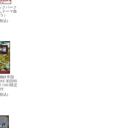
ックパーク
んテーマ曲
ラ）
0(税込)
 鋼鉄帝国
PIRE 初回特
1983限定
付
8(税込)