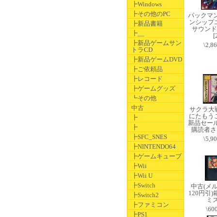
┣Windows
┣その他のPC
パックマ
ンシップ
┣新品書籍
サウンド
┣__
[
┣新品ゲームサン
\2,8
トラCD
┣新品ゲームDVD
┣ご依頼品
┣レコード
┣ゲームグッズ
┗その他
中古
サクラ大
にたもう
┣
新品セー
┣
購読者さ
┣SFC_SNES
\5,9
┣NINTENDO64
┣ゲームキューブ
┣Wii
┣Wii U
┣Switch
中古(メ
120円引
┣Switch2
ミス
┣ファミコン
\60
┣PS1