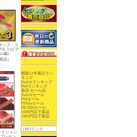
ポップ・コ
L.3 (ビデ
ム編)
0(税込)
開業22年累計ラン
キング
Switchランキング
PS4ランキング
新品 セール品
Switchセール
PS4セール
PSVitaセール
DS 3DSセール
1000円以下新品
1983円以下新品
レクション
ブレーン