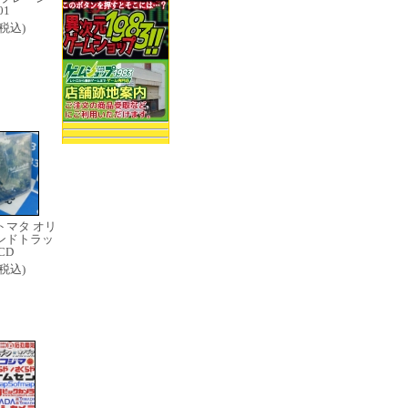
01
8(税込)
トマタ オリ
ンドトラッ
CD
0(税込)