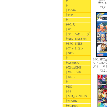
┣
機/S
┣
\3,2
┣PSVita
┣PSP
┣
┣Wii U
┣Wii
┣ゲームキューブ
┣NINTENDO64
┣SFC_SNES
┣ファミコン
┣NES
┣
SFC/SF
┣XboxSX
ットコレ
タイースト 
┣XboxONE
\3,2
┣Xbox 360
┣Xbox
┣
┣DC
┣SS
┣MD_GENESIS
┣MARK 3
┣SG1000