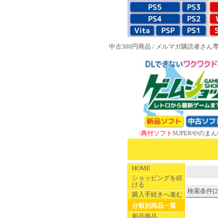
中古300円商品
/
メルマガ購読者さん
NEW 1983特典付ソフト
SUPERやのまんCOLLE
HOME
ショッピングを続
ける
検索条件[20
購入手続きへ進む
分類別商品一覧
新品商品