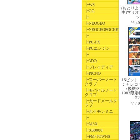
┣WS
(おとり
┣GG
中)マリオ
ッ
┣
\6,4
┣NEOGEO
┣NEOGEOPOCKET
┣
┣PC-FX
┣PCエンジン
┣
┣3DO
┣プレイディア
┣PICNO
┣スーパーノート
16ビッ
クラブ
ジャレコ Vo
互換機/
┣モバイルノート
1983限
クラブ
タ
┣カードメールク
\4,4
ラブ
┣ポケモンミニ
┣
┣MSX
┣X68000
┣FM-TOWNS