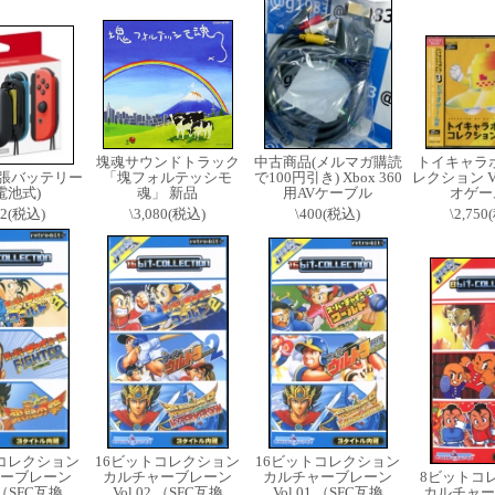
塊魂サウンドトラック
中古商品(メルマガ購読
トイキャラ
n拡張バッテリー
「塊フォルテッシモ
で100円引き) Xbox 360
レクション VO
電池式)
魂」 新品
用AVケーブル
オゲー
42(税込)
\3,080(税込)
\400(税込)
\2,75
トコレクション
16ビットコレクション
16ビットコレクション
ーブレーン
カルチャーブレーン
カルチャーブレーン
8ビットコ
3 （SFC互換
Vol.02 （SFC互換
Vol.01 （SFC互換
カルチャー