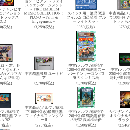
ョン：ピアノ ～フェイ
ス＆エンゲージメント
ン チャンピオ
～ FIRE EMBLEM
エディション
MUSIC COLLECTION：
スイッチ用 液晶保護
中古商品(メ
トラックス
PIANO ～Faith ＆
フィルム 自己吸着 ブル
で100円引
2CD
Engagement～
ーライトカット
ドラえも
60(税込)
\3,259(税込)
\950(税込)
\750
戦2 ～君、死
中古(メルマガ購読で
ことなかれ～
120円引)箱有説無 スー
中古(メル
ル品(メルマガ
中古箱無説無 ユートピ
パードンキーコング3
250円引)箱
んは12%引)
ア
謎のクレミス島
龍剣伝II 
00(税込)
\2,700(税込)
\1,700(税込)
\3,20
中古商品(メルマガ購読
ルマガ購読で
で100円引き)箱無説無
中古(メルマガ購読で
サウザンド
)箱無説無 ファ
ファイナルファンタジ
120円引)箱有説無 信長
オリジナル
タ’92
ーII
の野望 戦国群雄伝
ラック v
0(税込)
\990(税込)
\1,500(税込)
\2,54