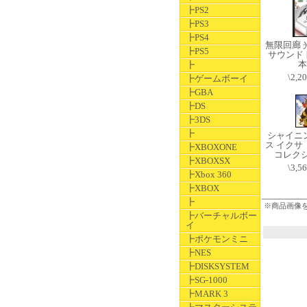
┣PS2
┣PS3
┣PS4
無限回廊 
┣PS5
サウンドト
本
┣
\2,2
┣ゲームボーイ
┣GBA
┣DS
┣3DS
┣
シャイニ
ス イクサ
┣XBOXONE
コレクシ
┣XBOXSX
\3,5
┣Xbox 360
┣XBOX
┣
※商品画像
┣バーチャルボー
イ
┣ポケモンミニ
┣NES
┣DISKSYSTEM
┣SG-1000
┣MARK 3