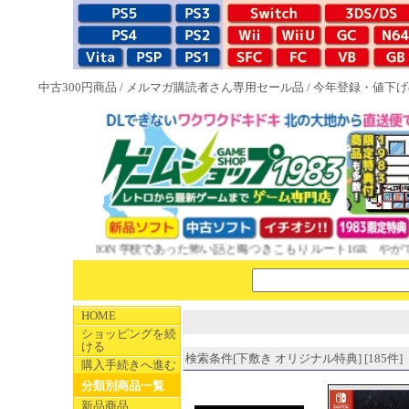
中古300円商品
/
メルマガ購読者さん専用セール品
/
今年登録・値下げ
んCOLLECTION 学校であった怖い話と晦󠄀つきこもり ルート16R やが
HOME
ショッピングを続
ける
検索条件[下敷き オリジナル特典] [185件]
購入手続きへ進む
分類別商品一覧
新品商品