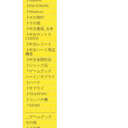
┣X68000
┣FM-TOWNS
┣Windows
┣その他PC
┣その他
┣中古書籍_古本
┣中古サントラ
CDDVD
┣中古レコード
┣中古ハード周辺
機器
┣中古未開封品
┣ジャンク品
┗ゲームグッズ
ハード／サプライ
┣ハード
┣サプライ
┣TEA4TWO
┣コンパチ機
┗ATARI
__:__:__:__:__:__:__
__ゲームグッズ
その他