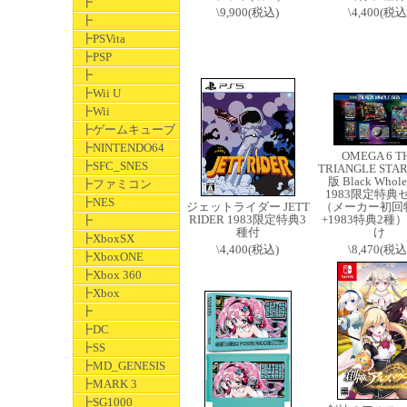
┣
\9,900(税込)
\4,400(税込
┣
┣PSVita
┣PSP
┣
┣Wii U
┣Wii
┣ゲームキューブ
┣NINTENDO64
OMEGA 6 T
┣SFC_SNES
TRIANGLE STA
版 Black Whole
┣ファミコン
1983限定特典
┣NES
ジェットライダー JETT
（メーカー初回
RIDER 1983限定特典3
+1983特典2種
┣
種付
け
┣XboxSX
\4,400(税込)
\8,470(税込
┣XboxONE
┣Xbox 360
┣Xbox
┣
┣DC
┣SS
┣MD_GENESIS
┣MARK 3
┣SG1000