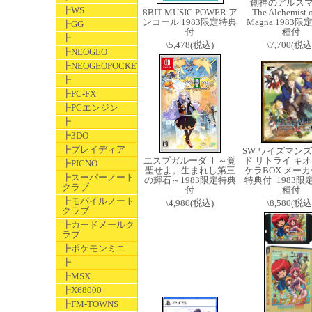
創神のアルス
┣WS
8BIT MUSIC POWER ア
The Alchemist o
ンコール 1983限定特典
Magna 1983限
┣GG
付
種付
┣
\5,478(税込)
\7,700(税込
┣NEOGEO
┣NEOGEOPOCKET
┣
┣PC-FX
┣PCエンジン
┣
┣3DO
┣プレイディア
SW ワイズマン
エスプガルーダⅡ ～覚
ド リトライ キ
┣PICNO
聖せよ。生まれし第三
ケラBOX メー
┣スーパーノート
の輝石～1983限定特典
特典付+1983限
クラブ
付
種付
┣モバイルノート
\4,980(税込)
\8,580(税込
クラブ
┣カードメールク
ラブ
┣ポケモンミニ
┣
┣MSX
┣X68000
┣FM-TOWNS