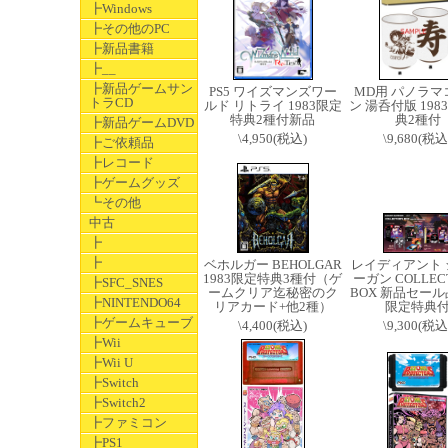
┣Windows
┣その他のPC
┣新品書籍
┣__
┣新品ゲームサン
PS5 ワイズマンズワー
MD用 パノラマ
トラCD
ルド リトライ 1983限定
ン 湯呑付版 198
特典2種付新品
典2種付
┣新品ゲームDVD
\4,950(税込)
\9,680(税込
┣ご依頼品
┣レコード
┣ゲームグッズ
┗その他
中古
┣
┣
ベホルガー BEHOLGAR
レイディアント 
1983限定特典3種付（ゲ
ーガン COLLECT
┣SFC_SNES
ームクリア迄秘密のク
BOX 新品セール品
┣NINTENDO64
リアカード+他2種）
限定特典
┣ゲームキューブ
\4,400(税込)
\9,300(税込
┣Wii
┣Wii U
┣Switch
┣Switch2
┣ファミコン
┣PS1