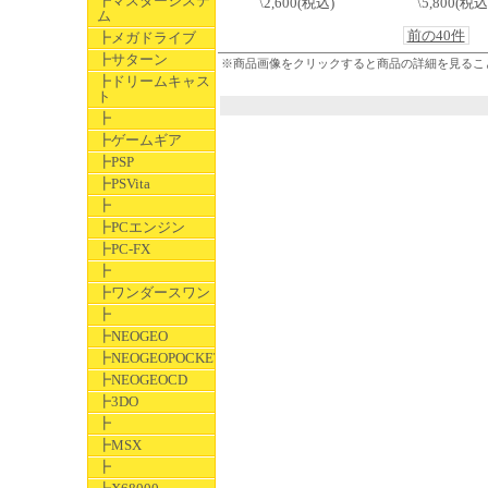
┣マスターシステ
\2,600(税込)
\5,800(税込
ム
前の40件
┣メガドライブ
┣サターン
※商品画像をクリックすると商品の詳細を見るこ
┣ドリームキャス
ト
┣
┣ゲームギア
┣PSP
┣PSVita
┣
┣PCエンジン
┣PC-FX
┣
┣ワンダースワン
┣
┣NEOGEO
┣NEOGEOPOCKET
┣NEOGEOCD
┣3DO
┣
┣MSX
┣