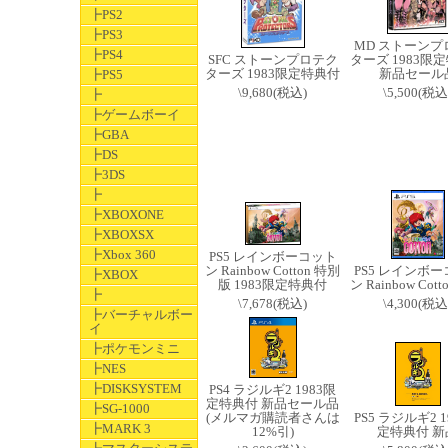
┣PS2
┣PS3
MD ストーンプ
┣PS4
SFC ストーンプロテク
ターズ 1983限
ターズ 1983限定特典付
新品セール
┣PS5
\9,680(税込)
\5,500(税込
┣
┣ゲームボーイ
┣GBA
┣DS
┣3DS
┣
┣XBOXONE
┣XBOXSX
┣Xbox 360
PS5 レインボーコット
ン Rainbow Cotton 特別
PS5 レインボ
┣XBOX
版 1983限定特典付
ン Rainbow Cot
┣
\7,678(税込)
\4,300(税込
┣バーチャルボー
イ
┣ポケモンミニ
┣NES
┣DISKSYSTEM
PS4 ラジルギ2 1983限
定特典付 新品セール品
┣SG-1000
(メルマガ購読者さんは
PS5 ラジルギ2 1
┣MARK 3
12%引)
定特典付 新