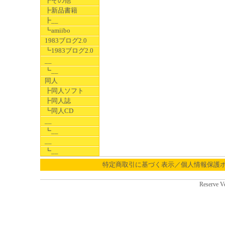
┣その他
┣新品書籍
┣__
┗amiibo
1983ブログ2.0
┗1983ブログ2.0
__
┗__
同人
┣同人ソフト
┣同人誌
┗同人CD
__
┗__
__
┗__
特定商取引に基づく表示／個人情報保護
Reserve V