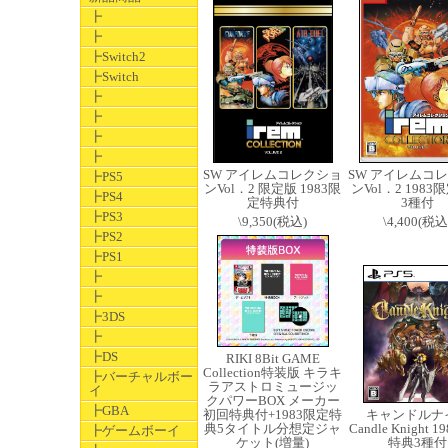
┣
┣
┣Switch2
┣Switch
┣
┣
┣
┣
SW アイレムコレクショ
SW アイレムコ
┣PS5
ンVol．2 限定版 1983限
ンVol．2 198
┣PS4
定特典付
3種付
┣PS3
\9,350(税込)
\4,400(税込
┣PS2
┣PS1
┣
┣
┣3DS
┣
┣DS
RIKI 8Bit GAME
Collection特装版 キラキ
┣バーチャルボー
ラアストロミュージッ
イ
クパワーBOX メーカー
┣GBA
初回特典付+1983限定特
キャンドルナ
典5タイトル分想定ジャ
Candle Knight 
┣ゲームボーイ
ケット(増量)
特典3種付