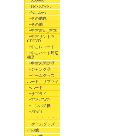
┣X68000
┣FM-TOWNS
┣Windows
┣その他PC
┣その他
┣中古書籍_古本
┣中古サントラ
CDDVD
┣中古レコード
┣中古ハード周辺
機器
┣中古未開封品
┣ジャンク品
┗ゲームグッズ
ハード／サプライ
┣ハード
┣サプライ
┣TEA4TWO
┣コンパチ機
┗ATARI
__:__:__:__:__:__:__
__ゲームグッズ
その他