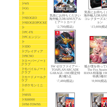
┣WS
┣GG
気長にお待ちく
┣
気長にお待ちください
海外輸入DRAIN
┣NEOGEO
海外輸入DRAINUSアル
コレクターズエ
ミアートカード
ョン
┣NEOGEOPOCKET
\2,700(税込)
\15,600(税
┣
┣PC-FX
┣PCエンジン
┣
┣3DO
┣プレイディア
┣PICNO
┣スーパーノート
クラブ
SW ゼロファイアー -
狐が僕を待って
┣モバイルノート
TOAPLAN ARCADE
The Fox Await
クラブ
GARAGE- 1983限定特
HANA 特装版 1
典3種5点
特典3種付
┣カードメールク
ラブ
\7,480(税込)
\9,900(税込
┣ポケモンミニ
┣
┣MSX
┣X68000
┣FM-TOWNS