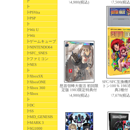
┣
\4,980(税込)
\7,500(税込
┣
┣PSVita
┣PSP
┣
┣Wii U
┣Wii
┣ゲームキューブ
┣NINTENDO64
┣SFC_SNES
┣ファミコン
┣NES
┣
┣XboxSX
SFC/SFC互換機
┣XboxONE
怒首領蜂大復活 初回限
トン100％ 198
┣Xbox 360
定版 1983限定特典付
典2種付
┣Xbox
\4,980(税込)
\7,678(税込
┣
┣DC
┣SS
┣MD_GENESIS
┣MARK 3
┣SG1000