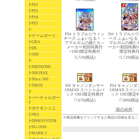
┣PS2
┣PS3
┣PS4
┣PS5
┣
PS4 トラブル☆ウィッ
SW トラブル☆
┣ゲームボーイ
チーズ ふぁいなる！ ～
ーズ ふぁいなる
┣GBA
アマルガムの娘たち～
マルガムの娘たち
メーカー初回特典付
ーカー初回特典付+
┣DS
+1983限定特典付
限定特典
┣3DS
\5,720(税込)
\5,720(税込
┣
┣XBOXONE
┣XBOXSX
┣Xbox 360
┣XBOX
SW キャノンダンサー
PS4 キャノン
OSMAN スペシャルパ
OSMAN スペ
┣
ック 1983限定特典付
ック 1983限定
┣バーチャルボー
\7,678(税込)
\7,900(税込
イ
┣ポケモンミニ
前の40件
┣NES
※商品画像をクリックすると商品の詳細を見るこ
┣DISKSYSTEM
┣SG-1000
┣MARK 3