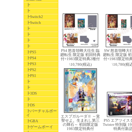
┣
┣
┣Switch2
┣Switch
┣
┣
┣
┣
PS4 怒首領蜂大往生 臨
SW 怒首領蜂大
┣PS5
廻転生 限定版 初回特典
廻転生 限定版 
┣PS4
付+1983限定特典2種付
付+1983限定特
┣PS3
\10,780(税込)
\10,780(税
┣PS2
┣PS1
┣
┣
┣3DS
┣
┣DS
┣バーチャルボー
イ
エスプガルーダⅡ ～覚
聖せよ。生まれし第三
PS5 エアツイスタ
┣GBA
の輝石～ 初回限定版
Twister 特別版 
┣ゲームボーイ
1983限定特典付
特典付新