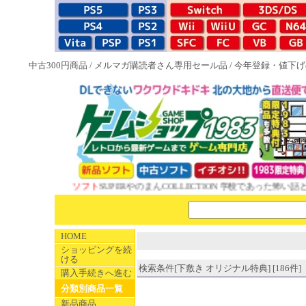
中古300円商品
/
メルマガ購読者さん専用セール品
/
今年登録・値下げ
 1983特典付ソフト
SUPERやのまんCOLLECTION 学校であった怖い話と晦
HOME
ショッピングを続
ける
検索条件[下敷き オリジナル特典] [186件]
購入手続きへ進む
分類別商品一覧
新品商品