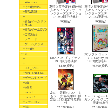
┣Windows
夏頃入荷予定PS4海外輸
夏頃入荷予定S
┣その他のPC
入キャノンダンサーコ
入キャノンダン
┣新品書籍
レクターズエディショ
レクターズエデ
┣__
ン 1983限定特典付
ン1983限定
┣新品ゲームサン
\0(税込)
\0(税込)
トラCD
┣新品ゲームDVD
┣ご依頼品
┣レコード
┣ゲームグッズ
┗その他
中古
PCソフト ウッ
DRAINUS -ドレイナス-
７１ Uootoy 
┣
1983限定特典付
1983限定特典
┣
\4,180(税込)
\6,600(税込
┣SFC_SNES
┣NINTENDO64
┣ゲームキューブ
┣Wii
┣Wii U
┣Switch
あの、素晴らしい を
もう一度/再装版HD 限
Xbox Gungrave G
┣Switch2
定版 1983限定特典2種
ガングレイヴ ゴア 
┣ファミコン
付
限定特典
┣PS1
\7,678(税込)
\7,480(税込