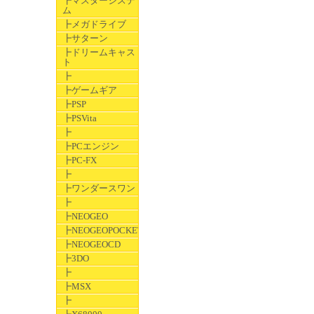
┣マスターシステ
ム
┣メガドライブ
┣サターン
┣ドリームキャス
ト
┣
┣ゲームギア
┣PSP
┣PSVita
┣
┣PCエンジン
┣PC-FX
┣
┣ワンダースワン
┣
┣NEOGEO
┣NEOGEOPOCKET
┣NEOGEOCD
┣3DO
┣
┣MSX
┣