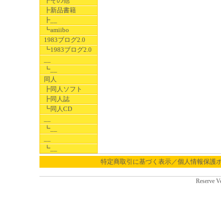
┣その他
┣新品書籍
┣__
┗amiibo
1983ブログ2.0
┗1983ブログ2.0
__
┗__
同人
┣同人ソフト
┣同人誌
┗同人CD
__
┗__
__
┗__
特定商取引に基づく表示／個人情報保護
Reserve V